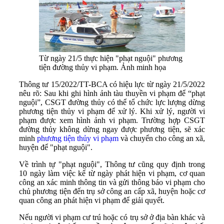
Từ ngày 21/5 thực hiện "phạt nguội" phương
tiện đường thủy vi phạm. Ảnh minh họa
Thông tư 15/2022/TT-BCA có hiệu lực từ ngày 21/5/2022
nêu rõ: Sau khi ghi hình ảnh tàu thuyền vi phạm để “phạt
nguội”, CSGT đường thủy có thể tổ chức lực lượng dừng
phương tiện thủy vi phạm để xử lý. Khi xử lý, người vi
phạm được xem hình ảnh vi phạm. Trường hợp CSGT
đường thủy không dừng ngay được phương tiện, sẽ xác
minh
phương tiện thủy vi phạm
và chuyển cho công an xã,
huyện để "phạt nguội".
Về trình tự "phạt nguội", Thông tư cũng quy định trong
10 ngày làm việc kể từ ngày phát hiện vi phạm, cơ quan
công an xác minh thông tin và gửi thông báo vi phạm cho
chủ phương tiện đến trụ sở công an cấp xã, huyện hoặc cơ
quan công an phát hiện vi phạm để giải quyết.
Nếu người vi phạm cư trú hoặc có trụ sở ở địa bàn khác và