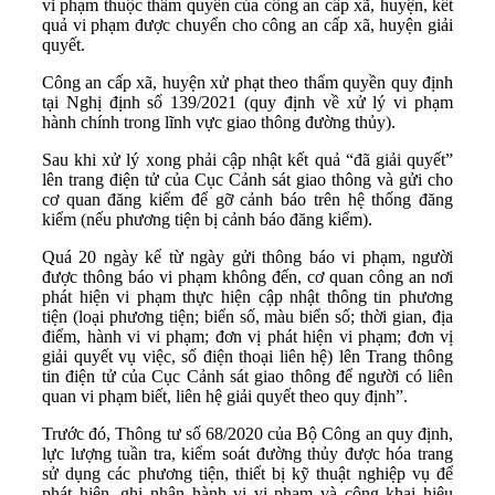
vi phạm thuộc thẩm quyền của công an cấp xã, huyện, kết
quả vi phạm được chuyển cho công an cấp xã, huyện giải
quyết.
Công an cấp xã, huyện xử phạt theo thẩm quyền quy định
tại Nghị định số 139/2021 (quy định về xử lý vi phạm
hành chính trong lĩnh vực giao thông đường thủy).
Sau khi xử lý xong phải cập nhật kết quả “đã giải quyết”
lên trang điện tử của Cục Cảnh sát giao thông và gửi cho
cơ quan đăng kiểm để gỡ cảnh báo trên hệ thống đăng
kiểm (nếu phương tiện bị cảnh báo đăng kiểm).
Quá 20 ngày kể từ ngày gửi thông báo vi phạm, người
được thông báo vi phạm không đến, cơ quan công an nơi
phát hiện vi phạm thực hiện cập nhật thông tin phương
tiện (loại phương tiện; biển số, màu biển số; thời gian, địa
điểm, hành vi vi phạm; đơn vị phát hiện vi phạm; đơn vị
giải quyết vụ việc, số điện thoại liên hệ) lên Trang thông
tin điện tử của Cục Cảnh sát giao thông để người có liên
quan vi phạm biết, liên hệ giải quyết theo quy định”.
Trước đó, Thông tư số 68/2020 của Bộ Công an quy định,
lực lượng tuần tra, kiểm soát đường thủy được hóa trang
sử dụng các phương tiện, thiết bị kỹ thuật nghiệp vụ để
phát hiện, ghi nhận hành vi vi phạm và công khai hiệu