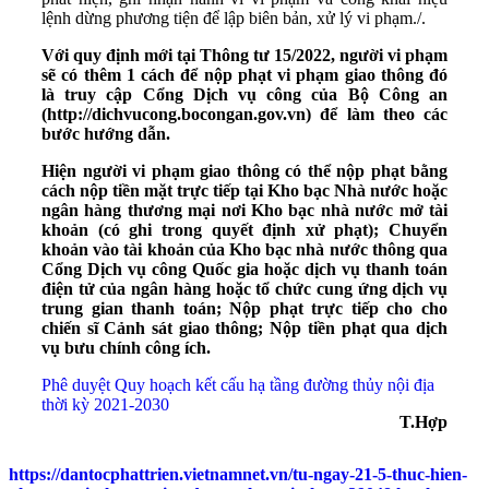
lệnh dừng phương tiện để lập biên bản, xử lý vi phạm./.
Với quy định mới tại Thông tư 15/2022, người vi phạm
sẽ có thêm 1 cách để nộp phạt vi phạm giao thông đó
là truy cập Cổng Dịch vụ công của Bộ Công an
(http://dichvucong.bocongan.gov.vn) để làm theo các
bước hướng dẫn.
Hiện người vi phạm giao thông có thể nộp phạt bằng
cách nộp tiền mặt trực tiếp tại Kho bạc Nhà nước hoặc
ngân hàng thương mại nơi Kho bạc nhà nước mở tài
khoản (có ghi trong quyết định xử phạt); Chuyển
khoản vào tài khoản của Kho bạc nhà nước thông qua
Cổng Dịch vụ công Quốc gia hoặc dịch vụ thanh toán
điện tử của ngân hàng hoặc tổ chức cung ứng dịch vụ
trung gian thanh toán; Nộp phạt trực tiếp cho cho
chiến sĩ Cảnh sát giao thông; Nộp tiền phạt qua dịch
vụ bưu chính công ích.
Phê duyệt Quy hoạch kết cấu hạ tầng đường thủy nội địa
thời kỳ 2021-2030
T.Hợp
https://dantocphattrien.vietnamnet.vn/tu-ngay-21-5-thuc-hien-