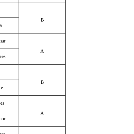
B
a
mar
A
nes
B
re
es
A
mor