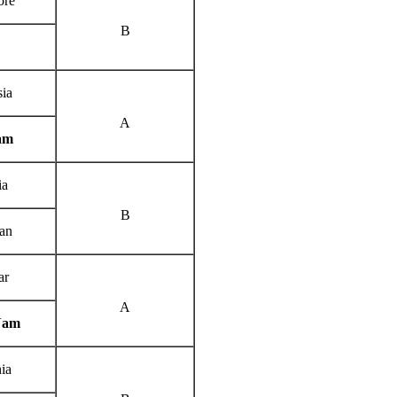
ore
B
sia
A
am
ia
B
an
ar
A
Nam
ia