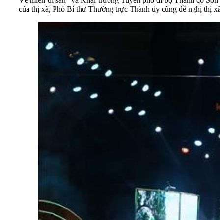
Về miền di sản” và Khai trương Tuyến phố đi bộ Thành cổ Sơn Tây 
của thị xã, Phó Bí thư Thường trực Thành ủy cũng đề nghị thị xã t