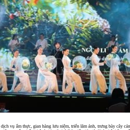
c dịch vụ ẩm thực, gian hàng lưu niệm, triển lãm ảnh, trưng bày cây