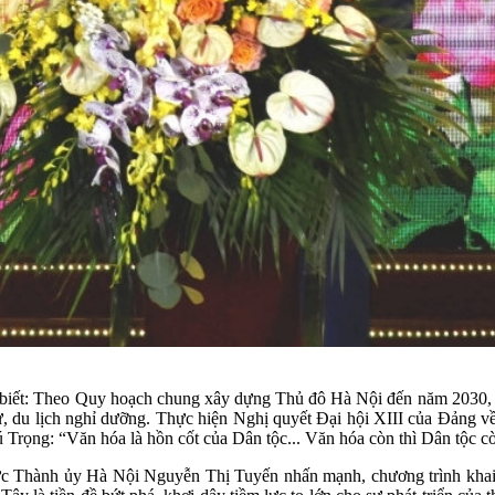
.
ho biết: Theo Quy hoạch chung xây dựng Thủ đô Hà Nội đến năm 2030
h sử, du lịch nghỉ dưỡng. Thực hiện Nghị quyết Đại hội XIII của Đảng 
Trọng: “Văn hóa là hồn cốt của Dân tộc... Văn hóa còn thì Dân tộc cò
rực Thành ủy Hà Nội Nguyễn Thị Tuyến
nhấn mạnh, chương trình kha