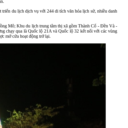
ần.
riển du lịch dịch vụ với 244 di tích văn hóa lịch sử, nhiều danh
 Đồng Mô; Khu du lịch trung tâm thị xã gồm Thành Cổ - Đền Và -
ng chạy qua là Quốc lộ 21A và Quốc lộ 32 kết nối với các vùng
ợc mở cửa hoạt động trở lại.