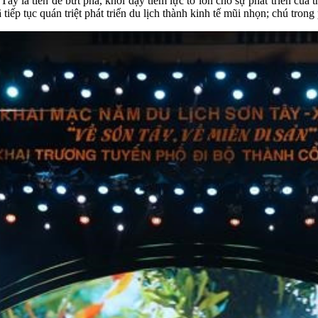
là tiền đề bứt phá, khơi dậy tiềm lực to lớn cho sự phát triển của th
iếp tục quán triệt phát triển du lịch thành kinh tế mũi nhọn; chú trong