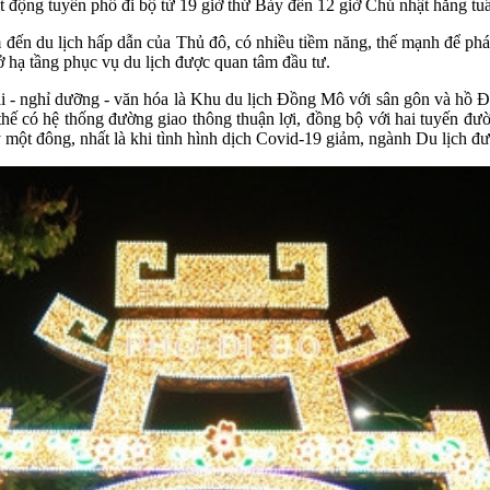
 động tuyến phố đi bộ từ 19 giờ thứ Bảy đến 12 giờ Chủ nhật hằng tu
ến du lịch hấp dẫn của Thủ đô, có nhiều tiềm năng, thế mạnh để phát t
sở hạ tầng phục vụ du lịch được quan tâm đầu tư.
hái - nghỉ dưỡng - văn hóa là Khu du lịch Đồng Mô với sân gôn và hồ
ế có hệ thống đường giao thông thuận lợi, đồng bộ với hai tuyến đườ
y một đông, nhất là khi tình hình dịch Covid-19 giảm, ngành Du lịch đư