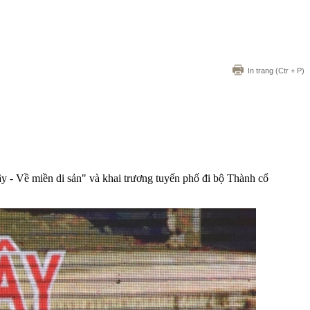
In trang
(Ctr + P)
y - Về miền di sản" và khai trương tuyến phố đi bộ Thành cổ