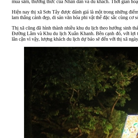
mua sắm, thưởng thức của Nhân dân và du khách. Thời gian hoạt
Hiện nay thị xã Sơn Tây được đánh giá là một trong những điểm đ
lam thắng cảnh đẹp, di sản văn hóa phi vật thể đặc sắc cùng cơ 
Thị xã cũng đã hình thành nhiều khu du lịch theo hướng sinh t
Đường Lâm và Khu du lịch Xuân Khanh. Bên cạnh đó, với lợi th
lân cận vì vậy, lượng khách du lịch dự báo sẽ đến với thị xã ngà