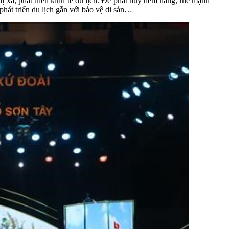
ị xã, phát triển kinh tế du lịch. Để phát huy tiềm năng, thế mạnh
 phát triển du lịch gắn với bảo vệ di sản…