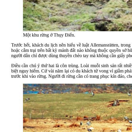
Một khu rừng ở Thụy Điển.
Trước hết, khách du lịch nên hiểu về luật Allemansrätten, tron
hoặc cắm trại trên bất kỳ mảnh đất nào không thuộc quyền sở hữ
người dân chỉ được dùng thuyền chèo tay mà không cần giấy phé
Điều cần chú ý thứ hai là côn trùng. Loài muỗi sinh sản rất n
biệt nguy hiểm. Cứ vài năm lại có du khách tử vong vì giẫm ph
trước khi vào rừng. Người đi rừng cần có trang phục kín đáo, ch