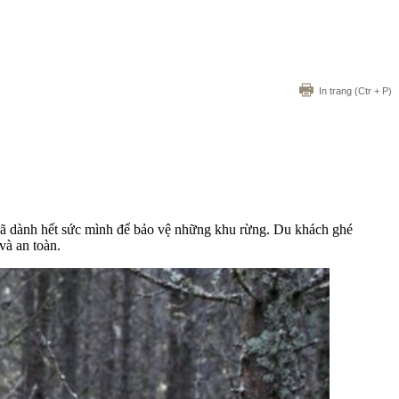
In trang
(Ctr + P)
đã dành hết sức mình để bảo vệ những khu rừng. Du khách ghé
và an toàn.