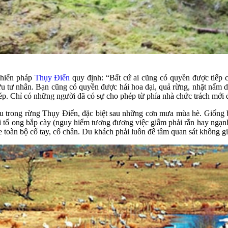
g hiến pháp
Thụy Điển
quy định: “Bất cứ ai cũng có quyền được tiếp 
u tư nhân. Bạn cũng có quyền được hái hoa dại, quả rừng, nhặt nấm dạ
p. Chỉ có những người đã có sự cho phép từ phía nhà chức trách mới
hiều trong rừng Thụy Điển, đặc biệt sau những cơn mưa mùa hè. Giốn
ải tổ ong bắp cày (nguy hiểm tương đương việc giẫm phải rắn hay ngạn
e toàn bộ cổ tay, cổ chân. Du khách phải luôn để tâm quan sát không 