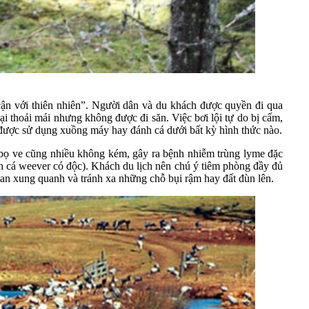
cận với thiên nhiên”. Người dân và du khách được quyền đi qua
i thoải mái nhưng không được đi săn. Việc bơi lội tự do bị cấm,
 được sử dụng xuồng máy hay đánh cá dưới bất kỳ hình thức nào.
g bọ ve cũng nhiều không kém, gây ra bệnh nhiễm trùng lyme đặc
h cá weever có độc). Khách du lịch nên chú ý tiêm phòng đầy đủ
gian xung quanh và tránh xa những chỗ bụi rậm hay đất đùn lên.