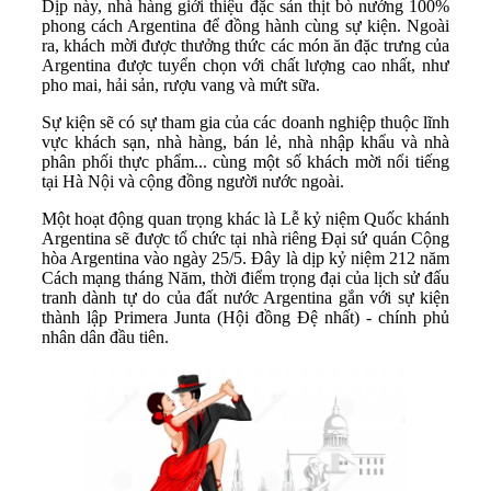
Dịp này, nhà hàng giới thiệu đặc sản thịt bò nướng 100%
phong cách Argentina để đồng hành cùng sự kiện. Ngoài
ra, khách mời được thưởng thức các món ăn đặc trưng của
Argentina được tuyển chọn với chất lượng cao nhất, như
pho mai, hải sản, rượu vang và mứt sữa.
Sự kiện sẽ có sự tham gia của các doanh nghiệp thuộc lĩnh
vực khách sạn, nhà hàng, bán lẻ, nhà nhập khẩu và nhà
phân phối thực phẩm... cùng một số khách mời nổi tiếng
tại Hà Nội và cộng đồng người nước ngoài.
Một hoạt động quan trọng khác là Lễ kỷ niệm Quốc khánh
Argentina sẽ được tổ chức tại nhà riêng Đại sứ quán Cộng
hòa Argentina vào ngày 25/5. Đây là dịp kỷ niệm 212 năm
Cách mạng tháng Năm, thời điểm trọng đại của lịch sử đấu
tranh dành tự do của đất nước Argentina gắn với sự kiện
thành lập Primera Junta (Hội đồng Đệ nhất) - chính phủ
nhân dân đầu tiên.