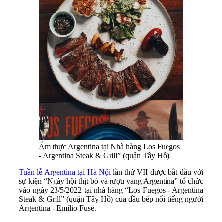
Ẩm thực Argentina tại Nhà hàng Los Fuegos
- Argentina Steak & Grill” (quận Tây Hồ)
Tuần lễ Argentina tại Hà Nội
lần thứ VII được bắt đầu với
sự kiện “Ngày hội thịt bò và rượu vang Argentina” tổ chức
vào ngày 23/5/2022 tại nhà hàng “Los Fuegos - Argentina
Steak & Grill” (quận Tây Hồ) của đầu bếp nổi tiếng người
Argentina - Emilio Fusé.