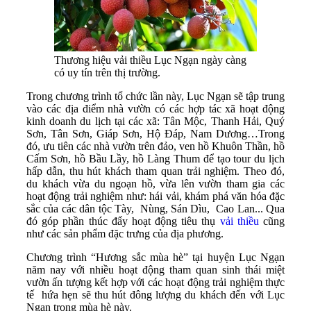
Thương hiệu vải thiều Lục Ngạn ngày càng
có uy tín trên thị trường.
Trong chương trình tổ chức lần này, Lục Ngạn sẽ tập trung
vào các địa điểm nhà vườn có các hợp tác xã hoạt động
kinh doanh du lịch tại các xã: Tân Mộc, Thanh Hải, Quý
Sơn, Tân Sơn, Giáp Sơn, Hộ Đáp, Nam Dương…Trong
đó, ưu tiên các nhà vườn trên đảo, ven hồ Khuôn Thần, hồ
Cấm Sơn, hồ Bầu Lầy, hồ Làng Thum để tạo tour du lịch
hấp dẫn, thu hút khách tham quan trải nghiệm. Theo đó,
du khách vừa du ngoạn hồ, vừa lên vườn tham gia các
hoạt động trải nghiệm như: hái vải, khám phá văn hóa đặc
sắc của các dân tộc Tày, Nùng, Sán Dìu, Cao Lan... Qua
đó góp phần thúc đẩy hoạt động tiêu thụ
vải thiều
cũng
như các sản phẩm đặc trưng của địa phương.
Chương trình “Hương sắc mùa hè” tại huyện Lục Ngạn
năm nay với nhiều hoạt động tham quan sinh thái miệt
vườn ấn tượng kết hợp với các hoạt động trải nghiệm thực
tế hứa hẹn sẽ thu hút đông lượng du khách đến với Lục
Ngạn trong mùa hè này.