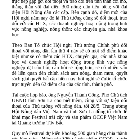
trực tiếp gặp gỡ, đối thoại và trao đổi trên tinh thần cởi mở,
thẳng thắn với đại diện 300 nông dân tiêu biểu; với đại
diện Hội Nông dân các cấp. Bên cạnh đó, điểm mới của
Hội nghị năm nay đó là Thủ tướng cũng sẽ đối thoại, trao
đổi với các HTX, các doanh nghiệp hoạt động trong lĩnh
vực nông nghiệp, nông thôn; các chuyên gia, nhà khoa
học.
Theo Ban Tổ chức Hội nghị Thủ tướng Chính phủ đối
thoại với nông dân lần thứ 4 này sẽ có một số điểm khác
biệt như sẽ có thêm các HTX, chuyên gia, các nhà khoa
học và doanh nghiệp hoạt động trong lĩnh vực nông
nghiệp đặt câu hỏi, câu hỏi sẽ rộng hơn, sẽ có nhiều vấn
đề liên quan đến chính sách tam nông, tham mưu, quyết
sách giải quyết bất cập hiện nay; hội nghị sẽ được tổ chức
trực tuyến đến 62 điểm cầu của các tỉnh, thành phố.
Tại cuộc họp báo, ông Nguyễn Thành Công, Phó Chủ tịch
UBND tỉnh Sơn La cho biết thêm, cùng với sự kiện đối
thoại của Thủ tướng với nông dân, tối 28/5, Trung ươmg
Hội Nông dân Việt Nam và tỉnh Sơn La đồng tổ chức lễ
khai mạc Festival trái cây và sản phẩm OCOP Việt Nam
tại Quảng trường Tây Bắc.
Quy mô Festival dự kiến khoảng 500 gian hàng chia thành
các khu vực: "Nông sản Việt và sản phẩm OCOP - vươn