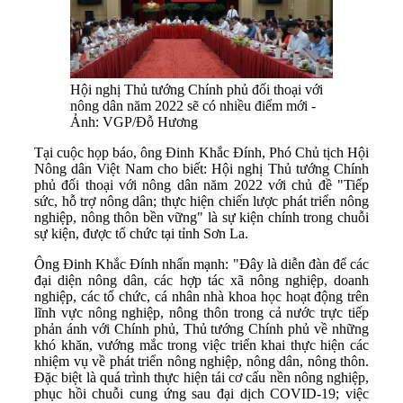
Hội nghị Thủ tướng Chính phủ đối thoại với
nông dân năm 2022 sẽ có nhiều điểm mới -
Ảnh: VGP/Đỗ Hương
Tại cuộc họp báo, ông Đinh Khắc Đính, Phó Chủ tịch Hội
Nông dân Việt Nam cho biết: Hội nghị Thủ tướng Chính
phủ đối thoại với nông dân năm 2022 với chủ đề "Tiếp
sức, hỗ trợ nông dân; thực hiện chiến lược phát triển nông
nghiệp, nông thôn bền vững" là sự kiện chính trong chuỗi
sự kiện, được tổ chức tại tỉnh Sơn La.
Ông Đinh Khắc Đính nhấn mạnh: "Đây là diễn đàn để các
đại diện nông dân, các hợp tác xã nông nghiệp, doanh
nghiệp, các tổ chức, cá nhân nhà khoa học hoạt động trên
lĩnh vực nông nghiệp, nông thôn trong cả nước trực tiếp
phản ánh với Chính phủ, Thủ tướng Chính phủ về những
khó khăn, vướng mắc trong việc triển khai thực hiện các
nhiệm vụ về phát triển nông nghiệp, nông dân, nông thôn.
Đặc biệt là quá trình thực hiện tái cơ cấu nền nông nghiệp,
phục hồi chuỗi cung ứng sau đại dịch COVID-19; việc