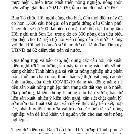
thực hiện Chiến lược Phát triển nông nghiệp, nông thôn
bền vững giai đoạn 2021-2030, tầm nhìn đến năm 2050".
Ban Tổ chức Hội nghị cũng cho biết, đến thời điểm này đã
có hơn 1.600 câu hỏi gửi đến người đứng đầu Chính phủ.
Theo đó, sẽ có 500 đại biểu có mặt trực tiếp tại Trung tâm
Hội nghị tỉnh Sơn La, trong đó có 300 nông dân tiêu biểu
đại diện cho 12 triệu hộ hội viên nông dân cả nước. Cùng
với đó, Hội nghị còn có sự tham dự của lãnh đạo Tỉnh ủy,
UBND tại 62 điểm cầu trên cả nước.
Qua tổng hợp và báo cáo, nội dung các câu hỏi, đề xuất,
kiến nghị tới Thủ tướng lần này tập trung vào một số nội
dung chính: Tình hình giá cả vật tư nông nghiệp như phân
bón, thức ăn chăn nuôi, thuốc bảo vệ thực vật tăng cao do
ảnh hưởng của dịch COVID-19 đang tác động nặng nề
đến sản xuất nông nghiệp; tình trạng sốt đất xảy ra ở nhiều
địa phương, khiến không ít nông dân bán vườn, bán tư
liệu sản xuất, nhiều ý kiến kiến nghị, cần siết chặt quản lý,
sớm sửa đổi Luật Đất đai; vấn đề về thúc đẩy liên kết, hợp
tác, phát huy tốt hơn nữa vai trò của các hợp tác xã nông
nghiệp; vấn đề khó khăn về nguồn vốn cho sản xuất nông
nghiệp...
Theo dự kiến của Ban Tổ chức, Thủ tướng Chính phủ sẽ