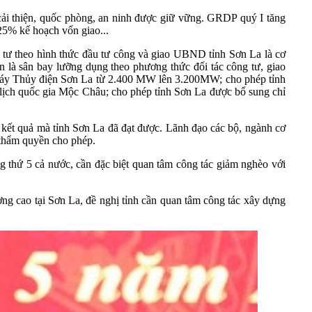
c cải thiện, quốc phòng, an ninh được giữ vững. GRDP quý I tăng
25% kế hoạch vốn giao...
 tư theo hình thức đầu tư công và giao UBND tỉnh Sơn La là cơ
là sân bay lưỡng dụng theo phương thức đối tác công tư, giao
 máy Thủy điện Sơn La từ 2.400 MW lên 3.200MW; cho phép tỉnh
 lịch quốc gia Mộc Châu; cho phép tỉnh Sơn La được bổ sung chỉ
 kết quả mà tỉnh Sơn La đã đạt được. Lãnh đạo các bộ, ngành cơ
ó thẩm quyền cho phép.
ng thứ 5 cả nước, cần đặc biệt quan tâm công tác giảm nghèo với
ượng cao tại Sơn La, đề nghị tỉnh cần quan tâm công tác xây dựng