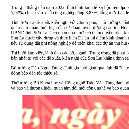
Trong 5 tháng đầu năm 2022, tình hình kinh tế-xã hội trên địa 
5,02%; chỉ số sản xuất công nghiệp tăng 8,83%, tổng mức bán lẻ
Tỉnh Sơn La đề xuất, kiến nghị với Chính phủ, Thủ tướng Chín
quản chủ quản thực hiện đầu tư đoạn tuyến đường cao tốc Hòa
UBND tỉnh Sơn La là cơ quan nhà nước có thẩm quyền triển kh
Sơn La được xây dựng và thực hiện Đề án thí điểm kinh doanh t
tiêu sử dụng đất phi nông nghiệp để triển khai các dự án thu hút 
Tại buổi làm việc, lãnh đạo các bộ, ngành Trung ương đã phát 
bản nhất trí với các đề xuất, kiến nghị của Sơn La; khẳng định s
Bộ trưởng Đào Ngọc Dung đánh giá thời gian qua tỉnh đã "thay d
đồng bào dân tộc thiểu số.
Thứ trưởng Bộ Khoa học và Công nghệ Trần Văn Tùng đánh giá, rất
và bảo vệ thương hiệu, quan tâm đổi mới công nghệ và bảo quản