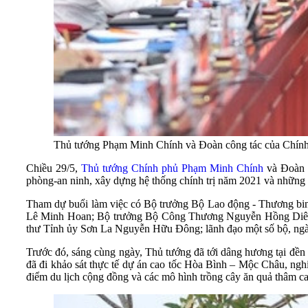
Thủ tướng Phạm Minh Chính và Đoàn công tác của Chính
Chiều 29/5,
Thủ tướng Chính phủ Phạm Minh Chính
và Đoàn c
phòng-an ninh, xây dựng hệ thống chính trị năm 2021 và những t
Tham dự buổi làm việc có Bộ trưởng Bộ Lao động - Thương bi
Lê Minh Hoan; Bộ trưởng Bộ Công Thương Nguyễn Hồng Diên
thư Tỉnh ủy Sơn La Nguyễn Hữu Đông; lãnh đạo một số bộ, ngà
Trước đó, sáng cùng ngày, Thủ tướng đã tới dâng hương tại đề
đã đi khảo sát thực tế dự án cao tốc Hòa Bình – Mộc Châu, nghi
điểm du lịch cộng đồng và các mô hình trồng cây ăn quả thâm 