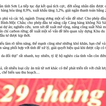
bàn tỉnh Sơn La tiếp tục đạt kết quả tích cực, đời sống nhân dân đượ
 hàng hóa tăng 8,9%, xuất khẩu tăng 3,2%, giải ngân thanh toán bằng 
h phủ và các bộ, ngành Trung ương một số vấn đề như: Cho phép đầu
 Bình-Mộc Châu; cho phép đầu tư nâng cấp Cảng hàng không Nà Sản 
ai dự án; nghiên cứu, xem xét đề xuất mở rộng, nâng công suất Nhà
ín chỉ carbon rừng; đề xuất một số vấn đề liên quan xây dựng Khu du
đầu tư được kịp thời.
biểu làm rõ tiềm năng, thế mạnh cũng như những khó khăn, hạn chế và
ẵn sàng phối hợp với tỉnh để xử lý, giải quyết hiệu quả khi được cấp c
a đổi thịt" rất nhanh, tuy nhiên, tỷ lệ hộ nghèo của tỉnh vẫn còn đứ
 nhiều loại cây ăn trái từ nơi khác có thể phát triển tốt với chất l
, chế biến sau thu hoạch…