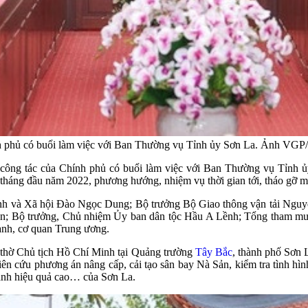
 phủ có buổi làm việc với Ban Thường vụ Tỉnh ủy Sơn La. Ảnh VGP
ông tác của Chính phủ có buổi làm việc với Ban Thường vụ Tỉnh 
háng đầu năm 2022, phương hướng, nhiệm vụ thời gian tới, tháo gỡ mộ
nh và Xã hội Đào Ngọc Dung; Bộ trưởng Bộ Giao thông vận tải Nguyễ
; Bộ trưởng, Chủ nhiệm Ủy ban dân tộc Hầu A Lềnh; Tổng tham mư
nh, cơ quan Trung ương.
n thờ Chủ tịch Hồ Chí Minh tại Quảng trường
Tây Bắc
, thành phố Sơn 
ên cứu phương án nâng cấp, cải tạo sân bay Nà Sản, kiểm tra tình hì
canh hiệu quả cao… của Sơn La.