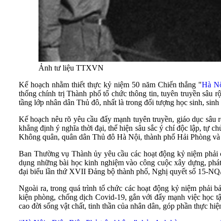
Ảnh tư liệu TTXVN
Kế hoạch nhằm thiết thực kỷ niệm 50 năm Chiến thắng "
Hà Nộ
thống chính trị Thành phố tổ chức thông tin, tuyên truyền sâu r
tầng lớp nhân dân Thủ đô, nhất là trong đối tượng học sinh, sinh 
Kế hoạch nêu rõ yêu cầu đẩy mạnh tuyên truyền, giáo dục sâu r
khẳng định ý nghĩa thời đại, thể hiện sâu sắc ý chí độc lập, tự
Không quân, quân dân Thủ đô Hà Nội, thành phố Hải Phòng và 
Ban Thường vụ Thành ủy yêu cầu các hoạt động kỷ niệm phải có
dụng những bài học kinh nghiệm vào công cuộc xây dựng, phát t
đại biểu lần thứ XVII Đảng bộ thành phố, Nghị quyết số 15-NQ
Ngoài ra, trong quá trình tổ chức các hoạt động kỷ niệm phải bảo
kiện phòng, chống dịch Covid-19, gắn với đẩy mạnh việc học tậ
cao đời sống vật chất, tinh thần của nhân dân, góp phần thực hiện