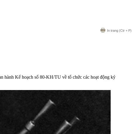
In trang
(Ctr + P)
an hành Kế hoạch số 80-KH/TU về tổ chức các hoạt động kỷ