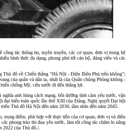
công tác thông tin, tuyên truyền, các cơ quan, đơn vị trong hệ
 nhiều hình thức đa dạng, phong phú tới cán bộ, đảng viên và các
ang Thủ đô về Chiến thắng “Hà Nội - Điện Biên Phủ trên không”;
vẻ vang của quân và dân ta, nhất là của Quân chủng Phòng không -
hiến chống Mỹ, cứu nước đi đến thắng lợi.
hủ nghĩa anh hùng cách mạng, bồi dưỡng tình cảm yêu nước, vận
i đại biểu toàn quốc lần thứ XIII của Đảng, Nghị quyết Đại hội
 triển Thủ đô Hà Nội đến năm 2030, tầm nhìn đến năm 2045.
âm, trọng điểm, phù hợp với thực tiễn của cơ quan, đơn vị và điều
các phong trào thi đua yêu nước, làm tốt công tác chăm lo nâng
ăm 2022 của Thủ đô./.