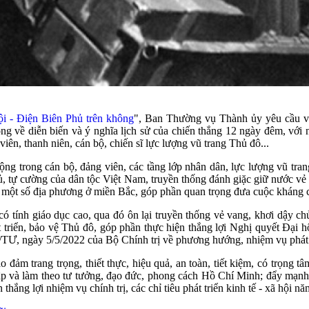
i - Điện Biên Phủ trên không
", Ban Thường vụ Thành ủy yêu cầu về 
ộng về diễn biến và ý nghĩa lịch sử của chiến thắng 12 ngày đêm, với
viên, thanh niên, cán bộ, chiến sĩ lực lượng vũ trang Thủ đô...
ộng trong cán bộ, đảng viên, các tầng lớp nhân dân, lực lượng vũ tr
 chủ, tự cường của dân tộc Việt Nam, truyền thống đánh giặc giữ nước 
một số địa phương ở miền Bắc, góp phần quan trọng đưa cuộc kháng c
 tính giáo dục cao, qua đó ôn lại truyền thống vẻ vang, khơi dậy c
riển, bảo vệ Thủ đô, góp phần thực hiện thắng lợi Nghị quyết Đại hộ
/TƯ, ngày 5/5/2022 của Bộ Chính trị về phương hướng, nhiệm vụ phát
 đảm trang trọng, thiết thực, hiệu quả, an toàn, tiết kiệm, có trọng t
p và làm theo tư tưởng, đạo đức, phong cách Hồ Chí Minh; đẩy mạnh 
 thắng lợi nhiệm vụ chính trị, các chỉ tiêu phát triển kinh tế - xã hội n