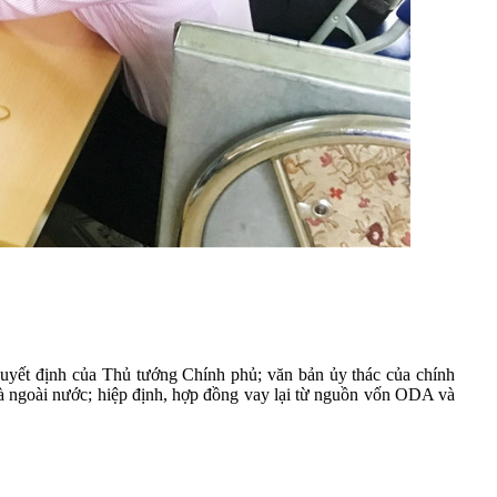
uyết định của Thủ tướng Chính phủ; văn bản ủy thác của chính
g và ngoài nước; hiệp định, hợp đồng vay lại từ nguồn vốn ODA và