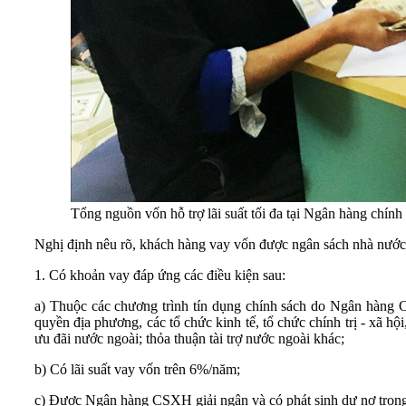
Tổng nguồn vốn hỗ trợ lãi suất tối đa tại Ngân hàng chính
Nghị định nêu rõ, khách hàng vay vốn được ngân sách nhà nước h
1. Có khoản vay đáp ứng các điều kiện sau:
a) Thuộc các chương trình tín dụng chính sách do Ngân hàng 
quyền địa phương, các tổ chức kinh tế, tổ chức chính trị - xã h
ưu đãi nước ngoài; thỏa thuận tài trợ nước ngoài khác;
b) Có lãi suất vay vốn trên 6%/năm;
c) Được Ngân hàng CSXH giải ngân và có phát sinh dư nợ trong th