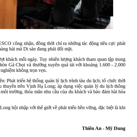
NESCO công nhận, đồng thời chỉ ra những tác động tiêu cực phát
 hàng hải mà Di sản đang phải đối mặt.
lượt khách mỗi ngày. Tuy nhiên lượng khách tham quan tập trung
hòn Gà Chọi và thường xuyên quá tải với khoảng 1.600 - 2.000
i nghiệm không trọn vẹn.
Phát triển hệ thống quản lý lịch trình tàu du lịch; tổ chức thời
àu thuyền trên Vịnh Hạ Long; áp dụng việc quản lý du lịch thông
ề môi trường, thỏa mãn nhu cầu của du khách và bảo đảm hài hòa
ong hội nhập với thế giới về phát triển bền vững, đặc biệt là khi
Thiên An - Mỹ Dung