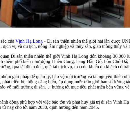
c sắc của
Vịnh Hạ Long
- Di sản thiên nhiên thế giới hai lần được U
a, dịch vụ và du lịch, nông lâm nghiệp và thủy sản, giao thông thủy và
am quan Di sản thiên nhiên thế giới Vịnh Hạ Long đón khoảng 30.000 
cảnh điểm phổ biến như động Thiên Cung, hang Đầu Gỗ, hòn Chó Đá, 
ường, quá tải điểm đến, quá tải dịch vụ, mà còn khiến du khách có trả
óm giải pháp để quản lý, bảo vệ môi trường và tài nguyên thiên nhiên: 
phát triển hệ thống cảng biển, áp dụng mức trần giới hạn số lượng t
bảo vệ môi trường di sản…; hướng tới mục tiêu phát triển bền vững v
hành động phù hợp với việc bảo tồn và phát huy giá trị di sản Vịnh Hạ L
h từ nay cho tới năm 2030, định hướng đến năm 2045.