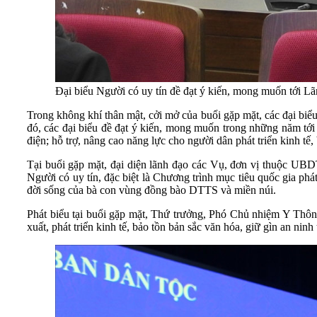
Đại biểu Người có uy tín đề đạt ý kiến, mong muốn tới
Trong không khí thân mật, cởi mở của buổi gặp mặt, các đại bi
đó, các đại biểu đề đạt ý kiến, mong muốn trong những năm tớ
điện; hỗ trợ, nâng cao năng lực cho người dân phát triển kinh 
Tại buổi gặp mặt, đại diện lãnh đạo các Vụ, đơn vị thuộc UBDT 
Người có uy tín, đặc biệt là Chương trình mục tiêu quốc gia phát
đời sống của bà con vùng đồng bào DTTS và miền núi.
Phát biểu tại buổi gặp mặt, Thứ trưởng, Phó Chủ nhiệm Y Thông
xuất, phát triển kinh tế, bảo tồn bản sắc văn hóa, giữ gìn an ninh t