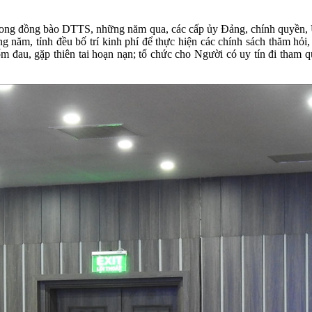
ín trong đồng bào DTTS, những năm qua, các cấp ủy Đảng, chính quyề
g năm, tỉnh đều bố trí kinh phí để thực hiện các chính sách thăm hỏi
 ốm đau, gặp thiên tai hoạn nạn; tổ chức cho Người có uy tín đi tha