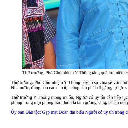
Thứ trưởng, Phó Chủ nhiệm Y Thông tặng quà lưu niệm c
Thứ trưởng, Phó Chủ nhiệm Y Thông bày tỏ sự chia sẻ với nh
Nhà nước, đồng bào các dân tộc cũng cần phải cố gắng, tự lực vươ
Thứ trưởng Y Thông mong muốn, Người có uy tín cần tiếp tục 
phong trong mọi phong trào, luôn là tấm gương sáng, là cầu nối 
Ủy ban Dân tộc: Gặp mặt Đoàn đại biểu Người có uy tín tron