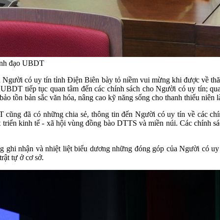
 Lãnh đạo UBDT
ểu Người có uy tín tỉnh Điện Biên bày tỏ niềm vui mừng khi được về 
i UBDT tiếp tục quan tâm đến các chính sách cho Người có uy tín; qu
tế, bảo tồn bản sắc văn hóa, nâng cao kỹ năng sống cho thanh thiếu ni
cũng đã có những chia sẻ, thông tin đến Người có uy tín về các chính
 triển kinh tế - xã hội vùng đồng bào DTTS và miền núi. Các chính sác
 ghi nhận và nhiệt liệt biểu dương những đóng góp của Người có uy tí
rật tự ở cơ sở.