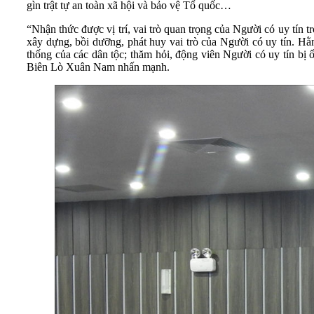
gìn trật tự an toàn xã hội và bảo vệ Tổ quốc…
“Nhận thức được vị trí, vai trò quan trọng của Người có uy t
xây dựng, bồi dưỡng, phát huy vai trò của Người có uy tín. Hằn
thống của các dân tộc; thăm hỏi, động viên Người có uy tín bị
Biên Lò Xuân Nam nhấn mạnh.