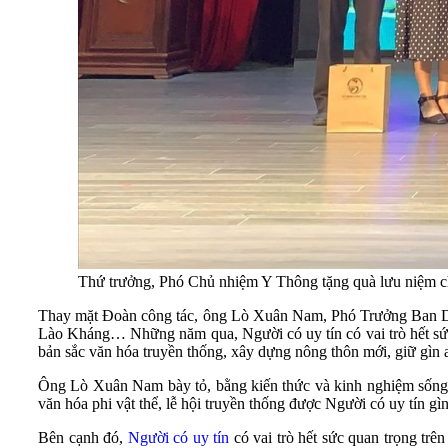
Thứ trưởng, Phó Chủ nhiệm Y Thông tặng quà lưu niệm ch
Thay mặt Đoàn công tác, ông Lò Xuân Nam, Phó Trưởng Ban D
Lào Kháng… Những năm qua, Người có uy tín có vai trò hết sức qu
bản sắc văn hóa truyền thống, xây dựng nông thôn mới, giữ gìn a
Ông Lò Xuân Nam bày tỏ, bằng kiến thức và kinh nghiệm sống, N
văn hóa phi vật thể, lễ hội truyền thống được Người có uy tín gìn
Bên cạnh đó,
Người có uy tín
có vai trò hết sức quan trọng trê