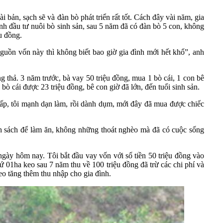
ản, sạch sẽ và đàn bò phát triển rất tốt. Cách đây vài năm, gia
nh đầu tư nuôi bò sinh sản, sau 5 năm đã có đàn bò 5 con, không
u đồng.
uồn vốn này thì không biết bao giờ gia đình mới hết khổ”, anh
g thả. 3 năm trước, bà vay 50 triệu đồng, mua 1 bò cái, 1 con bê
bò cái được 23 triệu đồng, bê con giờ đã lớn, đến tuổi sinh sản.
thấp, tôi mạnh dạn làm, rồi dành dụm, mới đây đã mua được chiếc
 sách để làm ăn, không những thoát nghèo mà đã có cuộc sống
gày hôm nay. Tôi bắt đầu vay vốn với số tiền 50 triệu đồng vào
ứ 01ha keo sau 7 năm thu về 100 triệu đồng đã trừ các chi phí và
keo tăng thêm thu nhập cho gia đình.