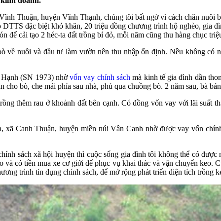
 kinh doanh.
nh Thuận, huyện Vĩnh Thạnh, chúng tôi bất ngờ vì cách chăn nuôi bài b
 DTTS đặc biệt khó khăn, 20 triệu đồng chương trình hộ nghèo, gia đì
ón để cải tạo 2 héc-ta đất trồng bí đỏ, mỗi năm cũng thu hàng chục triệ
bò về nuôi và đầu tư làm vườn nên thu nhập ổn định. Nều không có ng
ị Hạnh (SN 1973) nhờ
vốn vay chính sách
mà kinh tế gia đình dần thon
ăn cho bò, che mái phía sau nhà, phủ qua chuồng bò. 2 năm sau, bà bán 
 trồng thêm rau ở khoảnh đất bên cạnh. Có đồng vốn vay với lãi suất 
ên, xã Canh Thuận, huyện miền núi Vân Canh nhờ được vay vốn chính
nh sách xã hội huyện thì cuộc sống gia đình tôi không thể có được n
o và có tiền mua xe cơ giới để phục vụ khai thác và vận chuyển keo. C
hương trình tín dụng chính sách, để mở rộng phát triển diện tích trồng 