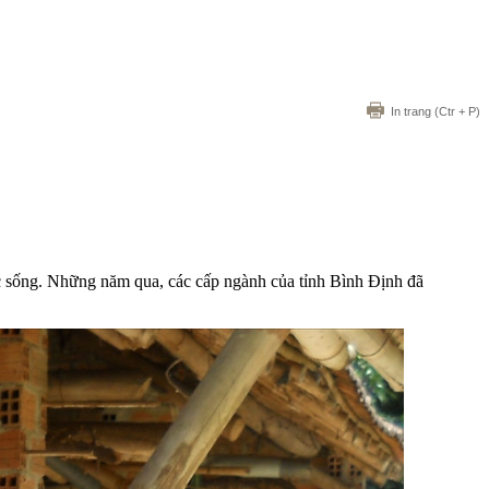
In trang
(Ctr + P)
ộc sống. Những năm qua, các cấp ngành của tỉnh Bình Định đã