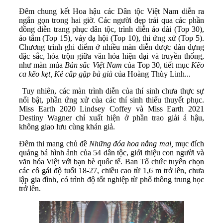
Đêm chung kết Hoa hậu các Dân tộc Việt Nam diễn ra
ngắn gọn trong hai giờ. Các người đẹp trải qua các phần
đồng diễn trang phục dân tộc, trình diễn áo dài (Top 30),
áo tắm (Top 15), váy dạ hội (Top 10), thi ứng xử (Top 5).
Chương trình ghi điểm ở nhiều màn diễn được dàn dựng
đặc sắc, hòa trộn giữa văn hóa hiện đại và truyền thống,
như màn múa
Bản sắc Việt Nam
của Top 30, tiết mục
Kẽo
ca kẽo kẹt, Kẻ cắp gặp bà già
của Hoàng Thùy Linh...
Tuy nhiên, các màn trình diễn của thí sinh chưa thực sự
nổi bật, phần ứng xử của các thí sinh thiếu thuyết phục.
Miss Earth 2020 Lindsey Coffey và Miss Earth 2021
Destiny Wagner chỉ xuất hiện ở phần trao giải á hậu,
không giao lưu cùng khán giả.
Đêm thi mang chủ đề
Những đóa hoa nắng mai,
mục đích
quảng bá hình ảnh của 54 dân tộc, giới thiệu con người và
văn hóa Việt với bạn bè quốc tế. Ban Tổ chức tuyển chọn
các cô gái độ tuổi 18-27, chiều cao từ 1,6 m trở lên, chưa
lập gia đình, có trình độ tốt nghiệp từ phổ thông trung học
trở lên.