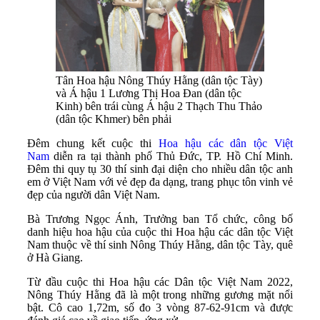
Tân Hoa hậu Nông Thúy Hằng (dân tộc Tày)
và Á hậu 1 Lương Thị Hoa Đan (dân tộc
Kinh) bên trái cùng Á hậu 2 Thạch Thu Thảo
(dân tộc Khmer) bên phải
Đêm chung kết cuộc thi
Hoa hậu các dân tộc Việt
Nam
diễn ra tại thành phố Thủ Đức, TP. Hồ Chí Minh.
Đêm thi quy tụ 30 thí sinh đại diện cho nhiều dân tộc anh
em ở Việt Nam với vẻ đẹp đa dạng, trang phục tôn vinh vẻ
đẹp của người dân Việt Nam.
Bà Trương Ngọc Ánh, Trưởng ban Tổ chức, công bố
danh hiệu hoa hậu của cuộc thi Hoa hậu các dân tộc Việt
Nam thuộc về thí sinh Nông Thúy Hằng, dân tộc Tày, quê
ở Hà Giang.
Từ đầu cuộc thi Hoa hậu các Dân tộc Việt Nam 2022,
Nông Thúy Hằng đã là một trong những gương mặt nổi
bật. Cô cao 1,72m, số đo 3 vòng 87-62-91cm và được