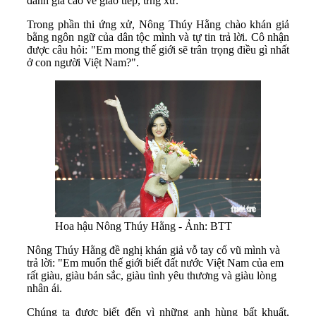
đánh giá cao về giao tiếp, ứng xử.
Trong phần thi ứng xử, Nông Thúy Hằng chào khán giả
bằng ngôn ngữ của dân tộc mình và tự tin trả lời. Cô nhận
được câu hỏi: "Em mong thế giới sẽ trân trọng điều gì nhất
ở con người Việt Nam?".
Hoa hậu Nông Thúy Hằng - Ảnh: BTT
Nông Thúy Hằng đề nghị khán giả vỗ tay cổ vũ mình và
trả lời: "Em muốn thế giới biết đất nước Việt Nam của em
rất giàu, giàu bản sắc, giàu tình yêu thương và giàu lòng
nhân ái.
Chúng ta được biết đến vì những anh hùng bất khuất,