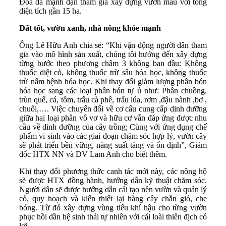
Đoa đã mạnh dạn tham gia xây dựng vườn mẫu với tổng
diện tích gần 15 ha.
Đất tốt, vườn xanh, nhà nông khỏe mạnh
Ông Lê Hữu Anh chia sẻ: “Khi vận động người dân tham
gia vào mô hình sản xuất, chúng tôi hướng đến xây dựng
từng bước theo phương châm 3 không ban đầu: Không
thuốc diệt cỏ, không thuốc trừ sâu hóa học, không thuốc
trừ nấm bệnh hóa học. Khi thay đổi giảm lượng phân bón
hóa học sang các loại phân bón tự ủ như: Phân chuồng,
trùn quế, cá, tôm, trấu cà phê, trấu lúa, rơm ,đậu nành ,bơ ,
chuối,…. Việc chuyển đổi về cơ cấu cung cấp dinh dưỡng
giữa hai loại phân vô vơ và hữu cơ vẫn đáp ứng được nhu
cầu về dinh dưỡng của cây trồng; Cùng với ứng dụng chế
phẩm vi sinh vào các giai đoạn chăm sóc hợp lý, vườn cây
sẽ phát triển bền vững, năng suất tăng và ổn định”, Giám
đốc HTX NN và DV Lam Anh cho biết thêm.
Khi thay đổi phương thức canh tác mới này, các nông hộ
sẽ được HTX đồng hành, hướng dẫn kỹ thuật chăm sóc.
Người dân sẽ được hướng dẫn cải tạo nền vườn và quản lý
cỏ, quy hoạch và kiến thiết lại hàng cây chắn gió, che
bóng. Từ đó xây dựng vùng tiểu khí hậu cho từng vườn
phục hồi dần hệ sinh thái tự nhiên với cái loài thiên địch có
lợi.