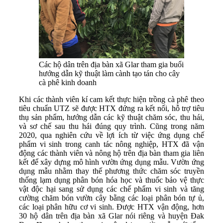
Các hộ dân trên địa bàn xã Glar tham gia buổi
hướng dẫn kỹ thuật làm cành tạo tán cho cây
cà phê kinh doanh
Khi các thành viên kí cam kết thực hiện trồng cà phê theo
tiêu chuẩn UTZ sẽ được HTX đứng ra kết nối, hỗ trợ tiêu
thụ sản phẩm, hướng dẫn các kỹ thuật chăm sóc, thu hái,
và sơ chế sau thu hái đúng quy trình. Cũng trong năm
2020, qua nghiên cứu về lợi ích từ việc ứng dụng chế
phẩm vi sinh trong canh tác nông nghiệp, HTX đã vận
động các thành viên và nông hộ trên địa bàn tham gia liên
kết để xây dựng mô hình vườn ứng dụng mẫu. Vườn ứng
dụng mẫu nhằm thay thế phương thức chăm sóc truyền
thống lạm dụng phân bón hóa học và thuốc bảo vệ thực
vật độc hại sang sử dụng các chế phẩm vi sinh và tăng
cường chăm bón vườn cây bằng các loại phân bón tự ủ,
các loại phân hữu cơ vi sinh. Được HTX vận động, hơn
30 hộ dân trên địa bàn xã Glar nói riêng và huyện Đak