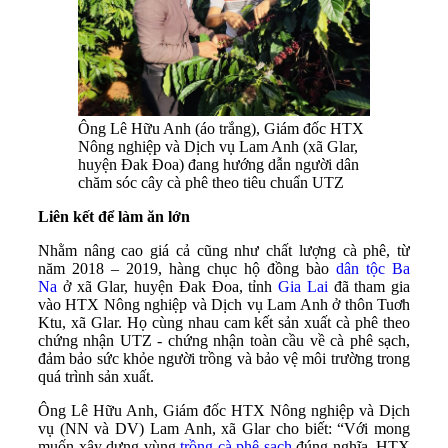
Ông Lê Hữu Anh (áo trắng), Giám đốc HTX
Nông nghiệp và Dịch vụ Lam Anh (xã Glar,
huyện Đak Đoa) đang hướng dẫn người dân
chăm sóc cây cà phê theo tiêu chuẩn UTZ
Liên kết để làm ăn lớn
Nhằm nâng cao giá cả cũng như chất lượng cà phê, từ
năm 2018 – 2019, hàng chục hộ đồng bào
dân tộc Ba
Na
ở xã Glar, huyện Đak Đoa, tỉnh
Gia Lai
đã tham gia
vào HTX Nông nghiệp và Dịch vụ Lam Anh ở thôn Tuơh
Ktu, xã Glar. Họ cùng nhau cam kết sản xuất cà phê theo
chứng nhận UTZ - chứng nhận toàn cầu về cà phê sạch,
đảm bảo sức khỏe người trồng và bảo vệ môi trường trong
quá trình sản xuất.
Ông Lê Hữu Anh, Giám đốc HTX Nông nghiệp và Dịch
vụ (NN và DV) Lam Anh, xã Glar cho biết: “Với mong
muốn xây dựng vùng
trồng cà phê sạch
đúng nghĩa, HTX