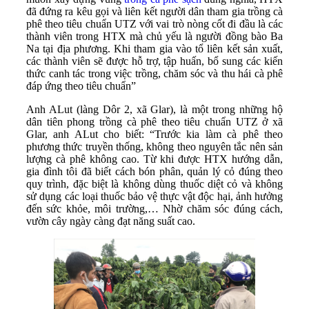
đã đứng ra kêu gọi và liên kết người dân tham gia trồng cà
phê theo tiêu chuẩn UTZ với vai trò nòng cốt đi đầu là các
thành viên trong HTX mà chủ yếu là người đồng bào Ba
Na tại địa phương. Khi tham gia vào tổ liên kết sản xuất,
các thành viên sẽ được hỗ trợ, tập huấn, bổ sung các kiến
thức canh tác trong việc trồng, chăm sóc và thu hái cà phê
đáp ứng theo tiêu chuẩn”
Anh ALut (làng Dôr 2, xã Glar), là một trong những hộ
dân tiên phong trồng cà phê theo tiêu chuẩn UTZ ở xã
Glar, anh ALut cho biết: “Trước kia làm cà phê theo
phương thức truyền thống, không theo nguyên tắc nên sản
lượng cà phê không cao. Từ khi được HTX hướng dẫn,
gia đình tôi đã biết cách bón phân, quản lý cỏ đúng theo
quy trình, đặc biệt là không dùng thuốc diệt cỏ và không
sử dụng các loại thuốc bảo vệ thực vật độc hại, ảnh hưởng
đến sức khỏe, môi trường,… Nhờ chăm sóc đúng cách,
vườn cây ngày càng đạt năng suất cao.