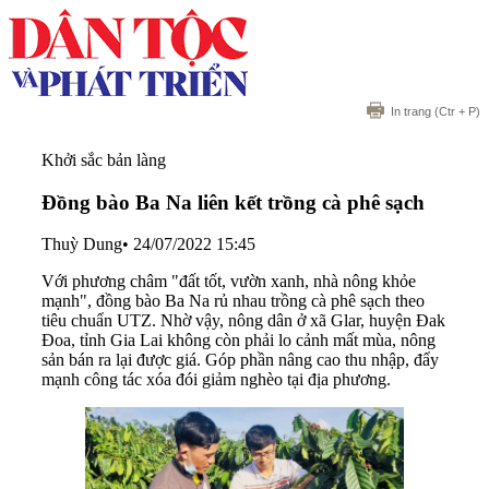
In trang
(Ctr + P)
Khởi sắc bản làng
Đồng bào Ba Na liên kết trồng cà phê sạch
Thuỳ Dung
•
24/07/2022 15:45
Với phương châm "đất tốt, vườn xanh, nhà nông khỏe
mạnh", đồng bào Ba Na rủ nhau trồng cà phê sạch theo
tiêu chuẩn UTZ. Nhờ vậy, nông dân ở xã Glar, huyện Đak
Đoa, tỉnh Gia Lai không còn phải lo cảnh mất mùa, nông
sản bán ra lại được giá. Góp phần nâng cao thu nhập, đẩy
mạnh công tác xóa đói giảm nghèo tại địa phương.