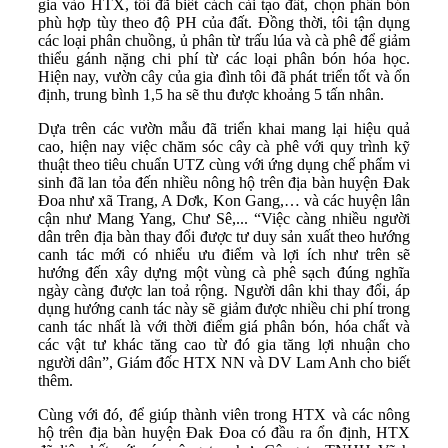
gia vào HTX, tôi đã biết cách cải tạo đất, chọn phân bón
phù hợp tùy theo độ PH của đất. Đồng thời, tôi tận dụng
các loại phân chuồng, ủ phân từ trấu lúa và cà phê để giảm
thiểu gánh nặng chi phí từ các loại phân bón hóa học.
Hiện nay, vườn cây của gia đình tôi đã phát triển tốt và ổn
định, trung bình 1,5 ha sẽ thu được khoảng 5 tấn nhân.
Dựa trên các vườn mẫu đã triển khai mang lại hiệu quả
cao, hiện nay việc chăm sóc cây cà phê với quy trình kỹ
thuật theo tiêu chuẩn UTZ cùng với ứng dụng chế phẩm vi
sinh đã lan tỏa đến nhiều nông hộ trên địa bàn huyện Đak
Đoa như xã Trang, A Dơk, Kon Gang,… và các huyện lân
cận như Mang Yang, Chư Sê,... “Việc càng nhiều người
dân trên địa bàn thay đổi được tư duy sản xuất theo hướng
canh tác mới có nhiểu ưu điểm và lợi ích như trên sẽ
hướng đến xây dựng một vùng cà phê sạch đúng nghĩa
ngày càng được lan toả rộng. Người dân khi thay đổi, áp
dụng hướng canh tác này sẽ giảm được nhiều chi phí trong
canh tác nhất là với thời điểm giá phân bón, hóa chất và
các vật tư khác tăng cao từ đó gia tăng lợi nhuận cho
người dân”, Giám đốc HTX NN và DV Lam Anh cho biết
thêm.
Cùng với đó, để giúp thành viên trong HTX và các nông
hộ trên địa bàn huyện Đak Đoa có đầu ra ổn định, HTX