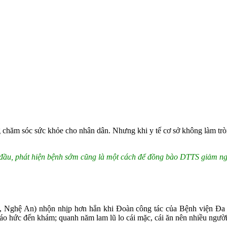
ng chăm sóc sức khỏe cho nhân dân. Nhưng khi y tế cơ sở không làm trò
đầu, phát hiện bệnh sớm cũng là một cách để đồng bào DTTS giảm ng
Nghệ An) nhộn nhịp hơn hẳn khi Đoàn công tác của Bệnh viện Đa k
háo hức đến khám; quanh năm lam lũ lo cái mặc, cái ăn nên nhiều ngư