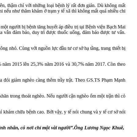
ên, thậm chí với những loại bệnh lý rất đơn giản. Dù không mất
khi nếu như thăm khám ở trạm y tế xã thì không mất quá nhiều chi
ột người bị bệnh tăng huyết áp điều trị tại Bệnh viện Bạch Mai
i ta vẫn đảm bảo, duy trì được thuốc uống, đảm bảo được tư vấn.
ng nhỏ. Cùng với nguồn lực đầu tư cơ sở hạ tầng, trang thiết bị
 24,8% năm 2015 lên 25,3% năm 2016 và 30,7% năm 2017. Còn theo
xóa đói giảm nghèo càng thêm trầy trật. Theo GS.TS Phạm Mạnh
khăn trong thoát nghèo. Nếu người cận nghèo ốm một trận thì có
í khám chữa bệnh cao. Bởi vậy, y tế nói chung và y tế cơ sở nói
ệnh nhân, có nơi chỉ một vài người”.
Ông Lương Ngọc Khuê,