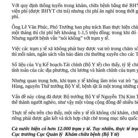
Với quy định thông tuyến trong khám, chữa bệnh bằng thẻ BHYT,
viện phí (được BHYT chi trả) nhưng chi phí ăn nghỉ trong thời g
phí.
Ông Lê Văn Phúc, Phó Trưởng ban phụ trách Ban thực hiện chính
một tháng thì chi phí hết khoảng 1-1,5 triệu đồng; trong khi đ
Nhưng người bệnh vẫn “nói không” với trạm y tế.
Việc các trạm y tế xã không phát huy được vai trò trong chăm s
thì mỗi năm, ngân sách vẫn bảo đảm chi thường xuyên cho các T
Số liệu của Vụ Kế hoạch-Tài chính (Bộ Y tế) cho thấy, tỷ lệ c
tính toán của các địa phương, chi lương và hành chính của trạm 
Nhưng quan trọng hơn, khi trạm y tế không làm tròn vai trò 
Hùng, nguyên Thứ trưởng Bộ Y tế, bệnh tật là một trong những
Vấn đề này cũng đã được Bộ trưởng Bộ Y tế Nguyễn Thị Kim Tiến
thể thành người nghèo, như vậy một vùng cộng đồng để nhiều bệnh
Thực tế nêu trên cho thấy, một nền y tế tốt không chỉ khám, ch
riêng phải được gắn kết và tích hợp chặt chẽ trong mục tiêu qu
Cả nước hiện có hơn 12.000 trạm y tế. Tuy nhiên, thực tế tr
Cục trưởng Cục Quản lý Khám chữa bệnh (Bộ Y tế)