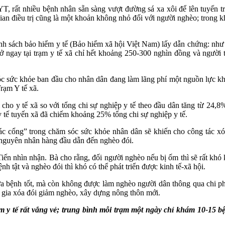
 rất nhiều bệnh nhân sẵn sàng vượt đường sá xa xôi để lên tuyến tr
ian điều trị cũng là một khoản không nhỏ đối với người nghèo; trong 
 sách bảo hiểm y tế (Bảo hiểm xã hội Việt Nam) lấy dẫn chứng: như m
ó ở ngay tại trạm y tế xã chỉ hết khoảng 250-300 nghìn đồng và ngườ
óc sức khỏe ban đầu cho nhân dân đang làm lãng phí một nguồn lực khô
rạm Y tế xã.
hi cho y tế xã so với tổng chi sự nghiệp y tế theo đầu dân tăng từ
y tế tuyến xã đã chiếm khoảng 25% tổng chi sự nghiệp y tế.
“gác cổng” trong chăm sóc sức khỏe nhân dân sẽ khiến cho công tác 
 nguyên nhân hàng đầu dẫn đến nghèo đói.
 nhìn nhận. Bà cho rằng, đối người nghèo nếu bị ốm thì sẽ rất khó 
 tật và nghèo đói thì khó có thể phát triển được kinh tế-xã hội.
ữa bệnh tốt, mà còn không được làm nghèo người dân thông qua chi ph
ốc gia xóa đói giảm nghèo, xây dựng nông thôn mới.
ạm y tế rất vắng vẻ; trung bình mỗi trạm một ngày chỉ khám 10-15 b