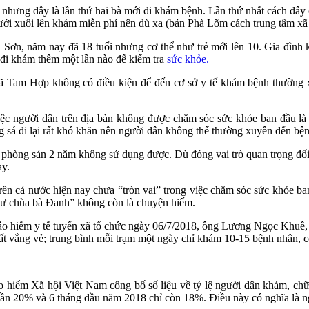
nhưng đây là lần thứ hai bà mới đi khám bệnh. Lần thứ nhất cách đây
ưới xuôi lên khám miễn phí nên dù xa (bản Phà Lõm cách trung tâm xã
 Sơn, năm nay đã 18 tuổi nhưng cơ thể như trẻ mới lên 10. Gia đình
i khám thêm một lần nào để kiểm tra
sức khỏe.
 Tam Hợp không có điều kiện để đến cơ sở y tế khám bệnh thường x
gười dân trên địa bàn không được chăm sóc sức khỏe ban đầu là một
g sá đi lại rất khó khăn nên người dân không thể thường xuyên đến b
 phòng sản 2 năm không sử dụng được. Dù đóng vai trò quan trọng đố
ay.
n cả nước hiện nay chưa “tròn vai” trong việc chăm sóc sức khỏe ban
như chùa bà Đanh” không còn là chuyện hiếm.
bảo hiểm y tế tuyến xã tổ chức ngày 06/7/2018, ông Lương Ngọc Khuê,
 rất vắng vẻ; trung bình mỗi trạm một ngày chỉ khám 10-15 bệnh nhân, c
hiểm Xã hội Việt Nam công bố số liệu về tỷ lệ người dân khám, chữ
gần 20% và 6 tháng đầu năm 2018 chỉ còn 18%. Điều này có nghĩa là 