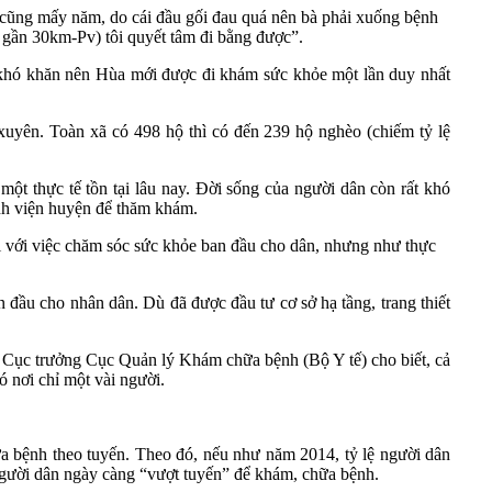
 cũng mấy năm, do cái đầu gối đau quá nên bà phải xuống bệnh
 gần 30km-Pv) tôi quyết tâm đi bằng được”.
 khó khăn nên Hùa mới được đi khám sức khỏe một lần duy nhất
uyên. Toàn xã có 498 hộ thì có đến 239 hộ nghèo (chiếm tỷ lệ
 thực tế tồn tại lâu nay. Đời sống của người dân còn rất khó
ệnh viện huyện để thăm khám.
i với việc chăm sóc sức khỏe ban đầu cho dân, nhưng như thực
 đầu cho nhân dân. Dù đã được đầu tư cơ sở hạ tầng, trang thiết
 Cục trưởng Cục Quản lý Khám chữa bệnh (Bộ Y tế) cho biết, cả
ó nơi chỉ một vài người.
a bệnh theo tuyến. Theo đó, nếu như năm 2014, tỷ lệ người dân
người dân ngày càng “vượt tuyến” để khám, chữa bệnh.