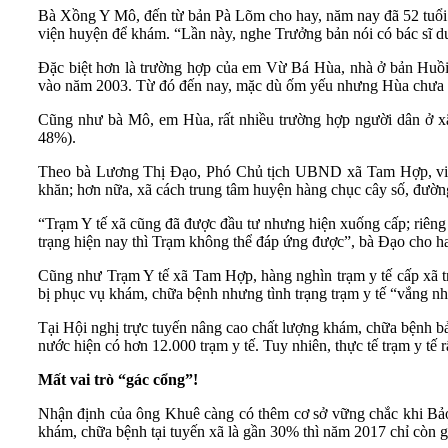
Bà Xồng Y Mô, đến từ bản Pà Lõm cho hay, năm nay đã 52 tuổi 
viện huyện để khám. “Lần này, nghe Trưởng bản nói có bác sĩ d
Đặc biệt hơn là trường hợp của em Vừ Bá Hùa, nhà ở bản Huồi
vào năm 2003. Từ đó đến nay, mặc dù ốm yếu nhưng Hùa chưa đ
Cũng như bà Mô, em Hùa, rất nhiều trường hợp người dân ở xã
48%).
Theo bà Lương Thị Đạo, Phó Chủ tịch UBND xã Tam Hợp, việc n
khăn; hơn nữa, xã cách trung tâm huyện hàng chục cây số, đườn
“Trạm Y tế xã cũng đã được đầu tư nhưng hiện xuống cấp; riêng
trạng hiện nay thì Trạm không thể đáp ứng được”, bà Đạo cho h
Cũng như Trạm Y tế xã Tam Hợp, hàng nghìn trạm y tế cấp xã trê
bị phục vụ khám, chữa bệnh nhưng tình trạng trạm y tế “vắng 
Tại Hội nghị trực tuyến nâng cao chất lượng khám, chữa bệnh 
nước hiện có hơn 12.000 trạm y tế. Tuy nhiên, thực tế trạm y tế
Mất vai trò “gác cổng”!
Nhận định của ông Khuê càng có thêm cơ sở vững chắc khi Bảo 
khám, chữa bệnh tại tuyến xã là gần 30% thì năm 2017 chỉ còn 