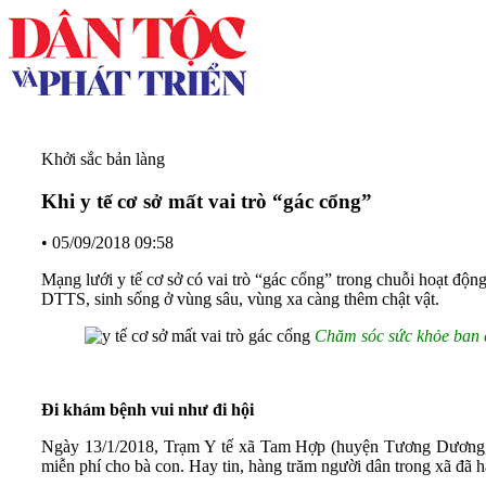
Khởi sắc bản làng
Khi y tế cơ sở mất vai trò “gác cổng”
•
05/09/2018 09:58
Mạng lưới y tế cơ sở có vai trò “gác cổng” trong chuỗi hoạt độ
DTTS, sinh sống ở vùng sâu, vùng xa càng thêm chật vật.
Chăm sóc sức khỏe ban 
Đi khám bệnh vui như đi hội
Ngày 13/1/2018, Trạm Y tế xã Tam Hợp (huyện Tương Dương, 
miễn phí cho bà con. Hay tin, hàng trăm người dân trong xã đã 