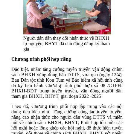
Người dân dần thay đổi nhận thức về BHXH
tự nguyện, BHYT đã chủ động đăng ký tham
gia
Chương trình phối hợp riêng
Đặc biệt, nhằm tăng cường tuyên truyền vận động chính
sách BHXH vùng đồng bào DTTS, vừa qua (ngày 12/4),
Ban Dân tộc tỉnh Kon Tum và Bảo hiểm xã hội tỉnh cũng
đã ký ban hành Chương trình phối hợp số 08 /CTPH-
BHXH-BDT trong tuyên truyền, vận động người dân
tham gia BHXH, BHYT, giai đoạn 2022 -2025
Theo đó, Chương trình phối hợp tập trung vào các nội
dung tiêu biểu như: Tăng cường công tác tuyên truyền,
nâng cao nhận thức cho người dân vùng DTTS và miền
núi về chính sách BHXH, BHYT; Phối hợp tổ chức các
hội nghị hoặc lồng ghép các hội nghị, để thực hiện tuyên
truyền, đối thoại về chính sách BHXH, BHYT với nhiều