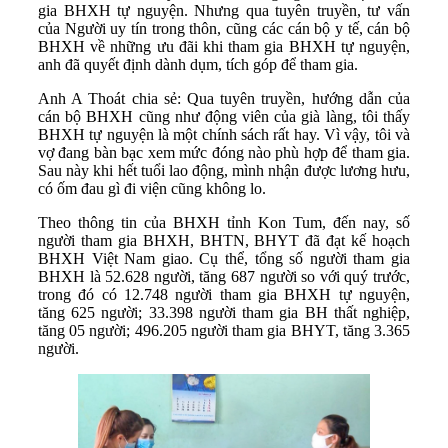
gia BHXH tự nguyện. Nhưng qua tuyên truyền, tư vấn
của Người uy tín trong thôn, cũng các cán bộ y tế, cán bộ
BHXH về những ưu đãi khi tham gia BHXH tự nguyện,
anh đã quyết định dành dụm, tích góp để tham gia.
Anh A Thoát chia sẻ: Qua tuyên truyền, hướng dẫn của
cán bộ BHXH cũng như động viên của già làng, tôi thấy
BHXH tự nguyện là một chính sách rất hay. Vì vậy, tôi và
vợ đang bàn bạc xem mức đóng nào phù hợp để tham gia.
Sau này khi hết tuổi lao động, mình nhận được lương hưu,
có ốm đau gì đi viện cũng không lo.
Theo thông tin của BHXH tỉnh Kon Tum, đến nay, số
người tham gia BHXH, BHTN, BHYT đã đạt kế hoạch
BHXH Việt Nam giao. Cụ thể, tổng số người tham gia
BHXH là 52.628 người, tăng 687 người so với quý trước,
trong đó có 12.748 người tham gia BHXH tự nguyện,
tăng 625 người; 33.398 người tham gia BH thất nghiệp,
tăng 05 người; 496.205 người tham gia BHYT, tăng 3.365
người.