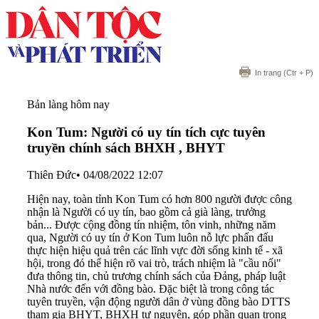
In trang
(Ctr + P)
Bản làng hôm nay
Kon Tum: Người có uy tín tích cực tuyên
truyền chính sách BHXH , BHYT
Thiên Đức
•
04/08/2022 12:07
Hiện nay, toàn tỉnh Kon Tum có hơn 800 người được công
nhận là Người có uy tín, bao gồm cả già làng, trưởng
bản... Được cộng đồng tín nhiệm, tôn vinh, những năm
qua, Người có uy tín ở Kon Tum luôn nỗ lực phấn đấu
thực hiện hiệu quả trên các lĩnh vực đời sống kinh tế - xã
hội, trong đó thể hiện rõ vai trò, trách nhiệm là "cầu nối"
đưa thông tin, chủ trương chính sách của Đảng, pháp luật
Nhà nước đến với đồng bào. Đặc biệt là trong công tác
tuyên truyền, vận động người dân ở vùng đồng bào DTTS
tham gia BHYT, BHXH tự nguyện, góp phần quan trọng