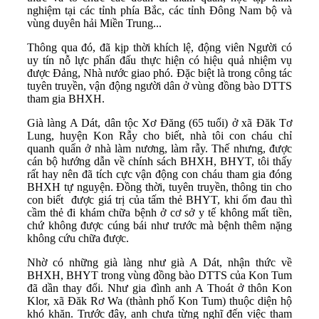
nghiệm tại các tỉnh phía Bắc, các tỉnh Đông Nam bộ và
vùng duyên hải Miền Trung...
Thông qua đó, đã kịp thời khích lệ, động viên Người có
uy tín nỗ lực phấn đấu thực hiện có hiệu quả nhiệm vụ
được Đảng, Nhà nước giao phó. Đặc biệt là trong công tác
tuyên truyền, vận động người dân ở vùng đồng bào DTTS
tham gia BHXH.
Già làng A Dát, dân tộc Xơ Đăng (65 tuổi) ở xã Đăk Tơ
Lung, huyện Kon Rẫy cho biết, nhà tôi con cháu chỉ
quanh quẩn ở nhà làm nương, làm rẫy. Thế nhưng, được
cán bộ hướng dẫn về chính sách BHXH, BHYT, tôi thấy
rất hay nên đã tích cực vận động con cháu tham gia đóng
BHXH tự nguyện. Đồng thời, tuyên truyền, thông tin cho
con biết được giá trị của tấm thẻ BHYT, khi ốm đau thì
cầm thẻ đi khám chữa bệnh ở cơ sở y tế không mất tiền,
chứ không được cúng bái như trước mà bệnh thêm nặng
không cứu chữa được.
Nhờ có những già làng như già A Dát, nhận thức về
BHXH, BHYT trong vùng đồng bào DTTS của Kon Tum
đã dần thay đổi. Như gia đình anh A Thoát ở thôn Kon
Klor, xã Đăk Rơ Wa (thành phố Kon Tum) thuộc diện hộ
khó khăn. Trước đây, anh chưa từng nghĩ đến việc tham