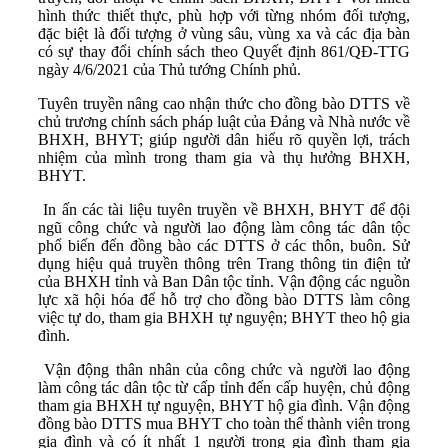
hình thức thiết thực, phù hợp với từng nhóm đối tượng,
đặc biệt là đối tượng ở vùng sâu, vùng xa và các địa bàn
có sự thay đổi chính sách theo Quyết định 861/QĐ-TTG
ngày 4/6/2021 của Thủ tướng Chính phủ.
Tuyên truyền nâng cao nhận thức cho đồng bào DTTS về
chủ trương chính sách pháp luật của Đảng và Nhà nước về
BHXH, BHYT; giúp người dân hiểu rõ quyền lợi, trách
nhiệm của mình trong tham gia và thụ hưởng BHXH,
BHYT.
In ấn các tài liệu tuyên truyền về BHXH, BHYT để đội
ngũ công chức và người lao động làm công tác dân tộc
phổ biến đến đồng bào các DTTS ở các thôn, buôn. Sử
dụng hiệu quả truyền thông trên Trang thông tin điện tử
của BHXH tỉnh và Ban Dân tộc tỉnh. Vận động các nguồn
lực xã hội hóa để hỗ trợ cho đồng bào DTTS làm công
việc tự do, tham gia BHXH tự nguyện; BHYT theo hộ gia
đình.
Vận động thân nhân của công chức và người lao động
làm công tác dân tộc từ cấp tỉnh đến cấp huyện, chủ động
tham gia BHXH tự nguyện, BHYT hộ gia đình. Vận động
đồng bào DTTS mua BHYT cho toàn thể thành viên trong
gia đình và có ít nhất 1 người trong gia đình tham gia