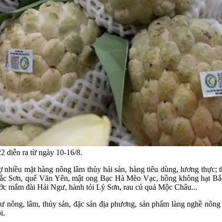
2 diễn ra từ ngày 10-16/8.
nhiều mặt hàng nông lâm thủy hải sản, hàng tiêu dùng, lương thực;
Bắc Sơn, quế Văn Yên, mật ong Bạc Hà Mèo Vạc, hồng không hạt B
c mắm đài Hải Ngư, hành tỏi Lý Sơn, rau củ quả Mộc Châu...
ư nông, lâm, thủy sản, đặc sản địa phương, sản phẩm làng nghề nông 
i.