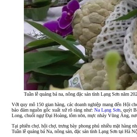
Tuần lễ quảng bá na, nông đặc sản tỉnh Lạng Sơn năm 202
Với quy mô 150 gian hàng, các doanh nghiệp mang đến Hội chợ 
bảo đảm nguồn gốc xuất xứ rõ ràng như:
Na Lạng Sơn
, quýt 
Long, chuối ngự Đại Hoàng, tôm nõn, mực nhảy Vũng Áng, nướ
Tại phiên chợ, hội chợ, trưng bày phong phú nhiều mặt hàng nh
Tuần lễ quảng bá Na, nông sản, đặc sản tỉnh Lạng Sơn tại Hà Nộ