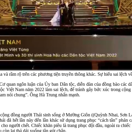
 và rầm rộ trên các phương tiện truyền thông khác. Sự hiểu sai lệch về
 Cơ quan ngôn luận của Ủy ban Dân tộc, diễn đàn của đồng bào các dân
 tộc Việt Nam năm 2022 làm sai lệch, để tránh gây bức xúc trong cộn
ệt Nam nói chung”. Ông Hà Trung nhấn mạnh.
iện cộng đồng người Thái sinh sống ở Mường Giôn ((Quỳnh Nhai, Sơn L
 Thái đã hết lần này đến lần khác sử dụng trang phục “cách tân” phản 
o người chết. Chiếc khăn piêu là trang phục đội đầu, ngoài ra chiếc
còn lại thả dải xuống tận gót chân.