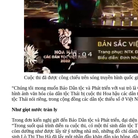
Cuộc thi đã được công chiếu trên sóng truyền hình quốc gia
“Chúng tôi mong muốn Báo Dân tộc và Phát triển với vai trò là
hình ảnh văn hóa của dân tộc Thái bị cuộc thi Hoa hậu các dân
tộc Thái nói riêng, trong cộng đồng các dân tộc thiểu số ở Vi
Như giọt nước tràn ly
Trong đơn kiến nghị gửi đến Báo Dân tộc và Phát triển, đại d
“Trong suốt quá trình diễn ra cuộc thi, có một thí sinh dân tộc
cỏm dường như được lấy từ ý tưởng nhà mồ, những đồ chỉ dành ch
sinh Lò Thị Thu Hà đã lấy một phần đầu khăn đắp vào hông, đầu 