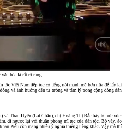
 văn hóa là rất rõ ràng
 tộc Việt Nam tiếp tục có tiếng nói mạnh mẽ hơn nữa để lấy lại
g đồng và ảnh hưởng đến tư tưởng và tâm lý trong cộng đồng dân
a) và Than Uyên (Lai Châu), chị Hoàng Thị Bắc bày tỏ bức xúc:
cảm, đi ngược lại với thuần phong mĩ tục của dân tộc. Bộ váy, áo
 khăn Piêu còn mang nhiều ý nghĩa thiêng liêng khác. Vậy mà thí