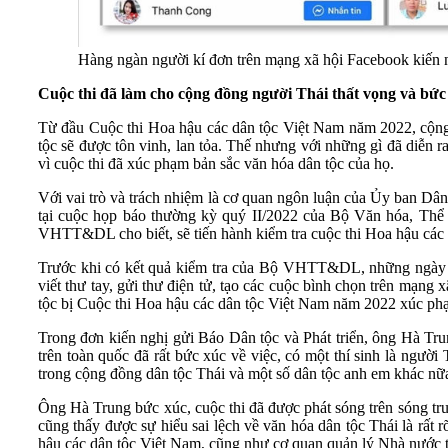
Hàng ngàn người kí đơn trên mạng xã hội Facebook kiến ng
Cuộc thi đã làm cho cộng đồng người Thái thất vọng và bức
Từ đầu Cuộc thi Hoa hậu các dân tộc Việt Nam năm 2022, cộng đ
tộc sẽ được tôn vinh, lan tỏa. Thế nhưng với những gì đã diễn ra
vì cuộc thi đã xúc phạm bản sắc văn hóa dân tộc của họ.
Với vai trò và trách nhiệm là cơ quan ngôn luận của Ủy ban Dân t
tại cuộc họp báo thường kỳ quý II/2022 của Bộ Văn hóa, Th
VHTT&DL cho biết, sẽ tiến hành kiểm tra cuộc thi Hoa hậu các
Trước khi có kết quả kiểm tra của Bộ VHTT&DL, những ngày q
viết thư tay, gửi thư điện tử, tạo các cuộc bình chọn trên mạng 
tộc bị Cuộc thi Hoa hậu các dân tộc Việt Nam năm 2022 xúc phạ
Trong đơn kiến nghị gửi Báo Dân tộc và Phát triển, ông Hà Tru
trên toàn quốc đã rất bức xúc về việc, có một thí sinh là ngườ
trong cộng đồng dân tộc Thái và một số dân tộc anh em khác nữa;
Ông Hà Trung bức xúc, cuộc thi đã được phát sóng trên sóng tru
cũng thấy được sự hiểu sai lệch về văn hóa dân tộc Thái là rất
hậu các dân tộc Việt Nam, cũng như cơ quan quản lý Nhà nước t