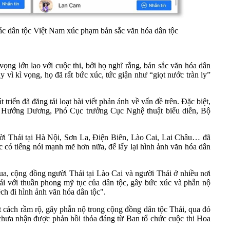
các dân tộc Việt Nam xúc phạm bản sắc văn hóa dân tộc
ng lớn lao với cuộc thi, bởi họ nghĩ rằng, bản sắc văn hóa dân
y vì kì vọng, họ đã rất bức xúc, tức giận như “giọt nước tràn ly”
riển đã đăng tải loạt bài viết phản ánh về vấn đề trên. Đặc biệt,
n Hướng Dương, Phó Cục trưởng Cục Nghệ thuật biểu diễn, Bộ
i Thái tại Hà Nội, Sơn La, Điện Biên, Lào Cai, Lai Châu… đã
tục có tiếng nói mạnh mẽ hơn nữa, để lấy lại hình ảnh văn hóa dân
ua, cộng đồng người Thái tại Lào Cai và người Thái ở nhiều nơi
trái với thuần phong mỹ tục của dân tộc, gây bức xúc và phẫn nộ
ch đi hình ảnh văn hóa dân tộc".
t cách rầm rộ, gây phẫn nộ trong cộng đồng dân tộc Thái, qua đó
n chưa nhận được phản hồi thỏa đáng từ Ban tổ chức cuộc thi Hoa