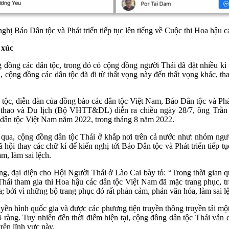
hị Báo Dân tộc và Phát triển tiếp tục lên tiếng về Cuộc thi Hoa hậu 
 xúc
ồng các dân tộc, trong đó có cộng đồng người Thái đã đặt nhiều kì vọ
, cộng đồng các dân tộc đã đi từ thất vọng này đến thất vọng khác, tha
ộc, diễn đàn của đồng bào các dân tộc Việt Nam, Báo Dân tộc và Phát t
ể thao và Du lịch (Bộ VHTT&DL) diễn ra chiều ngày 28/7, ông Trầ
 dân tộc Việt Nam năm 2022, trong tháng 8 năm 2022.
ua, cộng đồng dân tộc Thái ở khắp nơi trên cả nước như: nhóm ngườ
xã hội thay các chữ kí để kiến nghị tới Báo Dân tộc và Phát triển tiếp 
m, làm sai lệch.
ng, đại diện cho Hội Người Thái ở Lào Cai bày tỏ: “Trong thời gian q
i Thái tham gia thi Hoa hậu các dân tộc Việt Nam đã mặc trang phục, 
 bởi vì những bộ trang phục đó rất phản cảm, phản văn hóa, làm sai lệ
yền hình quốc gia và được các phương tiện truyền thông truyền tải mộ
 rõ ràng. Tuy nhiên đến thời điểm hiện tại, cộng đồng dân tộc Thái vẫ
rên lĩnh vực này.