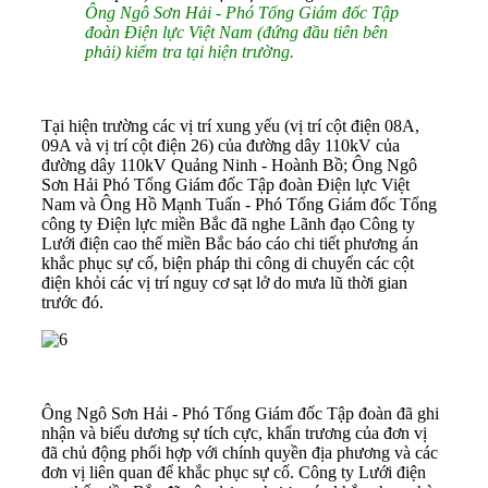
Ông Ngô Sơn Hải - Phó Tổng Giám đốc Tập
đoàn Điện lực Việt Nam (đứng đầu tiên bên
phải) kiểm tra tại hiện trường.
Tại hiện trường các vị trí xung yếu (vị trí cột điện 08A,
09A và vị trí cột điện 26) của đường dây 110kV của
đường dây 110kV Quảng Ninh - Hoành Bồ; Ông Ngô
Sơn Hải Phó Tổng Giám đốc Tập đoàn Điện lực Việt
Nam và Ông Hồ Mạnh Tuấn - Phó Tổng Giám đốc Tổng
công ty Điện lực miền Bắc đã nghe Lãnh đạo Công ty
Lưới điện cao thế miền Bắc báo cáo chi tiết phương án
khắc phục sự cố, biện pháp thi công di chuyển các cột
điện khỏi các vị trí nguy cơ sạt lở do mưa lũ thời gian
trước đó.
Ông Ngô Sơn Hải - Phó Tổng Giám đốc Tập đoàn đã ghi
nhận và biểu dương sự tích cực, khẩn trương của đơn vị
đã chủ động phối hợp với chính quyền địa phương và các
đơn vị liên quan để khắc phục sự cố. Công ty Lưới điện