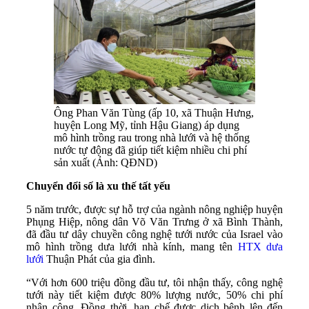
Ông Phan Văn Tùng (ấp 10, xã Thuận Hưng,
huyện Long Mỹ, tỉnh Hậu Giang) áp dụng
mô hình trồng rau trong nhà lưới và hệ thống
nước tự động đã giúp tiết kiệm nhiều chi phí
sản xuất (Ảnh: QĐND)
Chuyển đổi số là xu thế tất yếu
5 năm trước, được sự hỗ trợ của ngành nông nghiệp huyện
Phụng Hiệp, nông dân Võ Văn Trưng ở xã Bình Thành,
đã đầu tư dây chuyền công nghệ tưới nước của Israel vào
mô hình trồng dưa lưới nhà kính, mang tên
HTX dưa
lưới
Thuận Phát của gia đình.
“Với hơn 600 triệu đồng đầu tư, tôi nhận thấy, công nghệ
tưới này tiết kiệm được 80% lượng nước, 50% chi phí
nhân công. Đồng thời, hạn chế được dịch bệnh lên đến