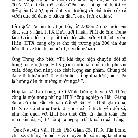
90%. Và chỉ cần một chiếc điện thoại thông minh, tôi có
thể quản lý được quá trình sinh trưởng và phát triển của cả
vườn dưa dù đang ở bất cứ đâu”, ông Trưng chia sẻ.
Là người ưa tìm tòi, học hỏi, từ 2.000m2 dưa lưới ban
đầu, sau 5 năm, HTX Dưa lưới Thuận Phát do ông Trung
làm Giám đốc, đã phát triển lên 4ha với 30 thành viên.
Hiện, HTX cung cấp ra cho thị trường gần 300 tấn dưa
lưới, thu về lợi nhuận hơn 1,5 tỷ đồng/năm.
Ông Trưng cho biết: “Từ khi thực hiện chuyển đổi số
trong nông nghiệp, HTX giảm được rất nhiều chi phí sản
xuất, đồng thời nâng cao chất lượng sản phẩm. Chúng tôi
đang tính toán mở rộng diện tích trồng dưa lưới, mục tiêu
là hướng đến thị trường nước ngoài”.
Hợp tác xã Tân Long, ở xã Vĩnh Tường, huyện Vị Thủy,
cũng là một trong những HTX nông nghiệp ở Hậu Giang
đang có nhu cầu chuyển đổi số rất lớn. Thời gian qua,
HTX đã có những bước đi cho quá trình chuyển đổi số,
như làm quen với khai báo thuế điện tử, thanh toán tiền
mua bán lúa, vật tư nông nghiệp qua tài khoản ngân hàng.
Ông Nguyễn Văn Thích, Phó Giám đốc HTX Tân Long,
chia sẻ: Chúng tôi hiểu việc chuyển đổi số mang lại những