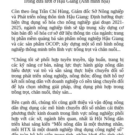
Trồng dưa lưới ở Hậu Giang (Ảnh minh họa)
Còn theo ông Trần Chí Hùng, Giám đốc Sở Nông nghiệp
và Phát triển nông thôn tỉnh Hậu Giang: Định hướng thực
hiện ứng dụng số hóa cho nông nghiệp giai đoạn 2021-
2025, ngành nông nghiệp tỉnh sẽ tập trung xây dựng cơ
bản bản đồ số hóa cơ sở dữ liệu thông tin của ngành; trang
bị phần mềm quảng bá sản phẩm nông nghiệp Hậu Giang
và các sản phẩm OCOP; xây dựng một số mô hình nông
nghiệp thông minh trên lĩnh vực trồng trọt và chăn nuôi...
“Chúng tôi sẽ phối hợp tuyên truyền, tập huấn, trang bị
các kỹ năng cơ bản, năng lực thực hành giúp nông dân
hiểu được vai trò và sẵn sàng thực hiện chuyển đổi số
trong phát triển nông nghiệp, nông thôn; đồng thời hỗ trợ
kết nối nông dân với doanh nghiệp có nền tảng chuyển đổi
để lựa chọn những giải pháp, ứng dụng phù hợp trong
trồng trọt, chăn nuôi, thủy sản...
Bên cạnh đó, chúng tôi cũng giới thiệu và vận động nông
dân ứng dụng các mô hình chuyển đổi số nhằm cải thiện
phương thức kinh doanh trong lĩnh vực nông nghiệp; phối
hợp với các sở, ngành liên quan, nhất là Hội Nông dân
triển khai sáng kiến “Mỗi nông dân là một thương nhân,
mỗi HTX là một doanh nghiệp ứng dụng công nghệ số”
đến toàn bộ hội viên trong tỉnh, nhằm khơi dậy tính chủ