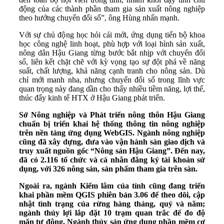
động của các thành phần tham gia sản xuất nông nghiệp
theo hướng chuyển đổi số”, ông Hùng nhấn mạnh.
Với sự chủ động học hỏi cái mới, ứng dụng tiến bộ khoa
học công nghệ linh hoạt, phù hợp với loại hình sản xuất,
nông dân Hậu Giang từng bước bắt nhịp với chuyển đổi
số, liên kết chặt chẽ với kỳ vọng tạo sự đột phá về năng
suất, chất lượng, khả năng cạnh tranh cho nông sản. Dù
chỉ mới manh nha, nhưng chuyển đổi số trong lĩnh vực
quan trọng này đang dần cho thấy nhiều tiềm năng, lợi thế,
thúc đẩy kinh tế HTX ở Hậu Giang phát triển.
Sở Nông nghiệp và Phát triển nông thôn Hậu Giang
chuẩn bị triển khai hệ thống thông tin nông nghiệp
trên nền tảng ứng dụng WebGIS. Ngành nông nghiệp
cũng đã xây dựng, đưa vào vận hành sàn giao dịch và
truy xuất nguồn gốc “Nông sản Hậu Giang”. Đến nay,
đã có 2.116 tổ chức và cá nhân đăng ký tài khoản sử
dụng, với 326 nông sản, sản phẩm tham gia trên sàn.
Ngoài ra, ngành Kiểm lâm của tỉnh cũng đang triển
khai phần mềm QGIS phiên bản 3.06 để theo dõi, cập
nhật tình trạng của rừng hàng tháng, quý và năm;
ngành thủy lợi lắp đặt 10 trạm quan trắc để đo độ
mặn tự động. Ngành thủy sản ứng dụng phần mềm cơ