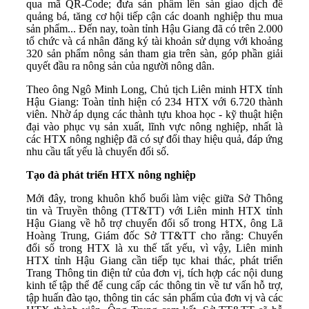
qua mã QR-Code; đưa sản phẩm lên sàn giao dịch để
quảng bá, tăng cơ hội tiếp cận các doanh nghiệp thu mua
sản phẩm... Đến nay, toàn tỉnh Hậu Giang đã có trên 2.000
tổ chức và cá nhân đăng ký tài khoản sử dụng với khoảng
320 sản phẩm nông sản tham gia trên sàn, góp phần giải
quyết đầu ra nông sản của người nông dân.
Theo ông Ngô Minh Long, Chủ tịch Liên minh HTX tỉnh
Hậu Giang: Toàn tỉnh hiện có 234 HTX với 6.720 thành
viên. Nhờ áp dụng các thành tựu khoa học - kỹ thuật hiện
đại vào phục vụ sản xuất, lĩnh vực nông nghiệp, nhất là
các HTX nông nghiệp đã có sự đổi thay hiệu quả, đáp ứng
nhu cầu tất yếu là chuyển đổi số.
Tạo đà phát triển HTX nông nghiệp
Mới đây, trong khuôn khổ buổi làm việc giữa Sở Thông
tin và Truyền thông (TT&TT) với Liên minh HTX tỉnh
Hậu Giang về hỗ trợ chuyển đổi số trong HTX, ông Lã
Hoàng Trung, Giám đốc Sở TT&TT cho rằng: Chuyển
đổi số trong HTX là xu thế tất yếu, vì vậy, Liên minh
HTX tỉnh Hậu Giang cần tiếp tục khai thác, phát triển
Trang Thông tin điện tử của đơn vị, tích hợp các nội dung
kinh tế tập thể để cung cấp các thông tin về tư vấn hỗ trợ,
tập huấn đào tạo, thông tin các sản phẩm của đơn vị và các