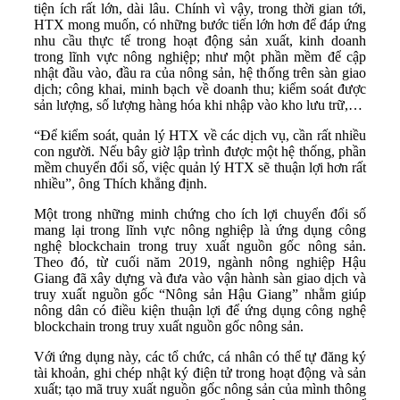
tiện ích rất lớn, dài lâu. Chính vì vậy, trong thời gian tới,
HTX mong muốn, có những bước tiến lớn hơn để đáp ứng
nhu cầu thực tế trong hoạt động sản xuất, kinh doanh
trong lĩnh vực nông nghiệp; như một phần mềm để cập
nhật đầu vào, đầu ra của nông sản, hệ thống trên sàn giao
dịch; công khai, minh bạch về doanh thu; kiểm soát được
sản lượng, số lượng hàng hóa khi nhập vào kho lưu trữ,…
“Để kiểm soát, quản lý HTX về các dịch vụ, cần rất nhiều
con người. Nếu bây giờ lập trình được một hệ thống, phần
mềm chuyển đổi số, việc quản lý HTX sẽ thuận lợi hơn rất
nhiều”, ông Thích khẳng định.
Một trong những minh chứng cho ích lợi chuyển đổi số
mang lại trong lĩnh vực nông nghiệp là ứng dụng công
nghệ blockchain trong truy xuất nguồn gốc nông sản.
Theo đó, từ cuối năm 2019, ngành nông nghiệp Hậu
Giang đã xây dựng và đưa vào vận hành sàn giao dịch và
truy xuất nguồn gốc “Nông sản Hậu Giang” nhằm giúp
nông dân có điều kiện thuận lợi để ứng dụng công nghệ
blockchain trong truy xuất nguồn gốc nông sản.
Với ứng dụng này, các tổ chức, cá nhân có thể tự đăng ký
tài khoản, ghi chép nhật ký điện tử trong hoạt động và sản
xuất; tạo mã truy xuất nguồn gốc nông sản của mình thông