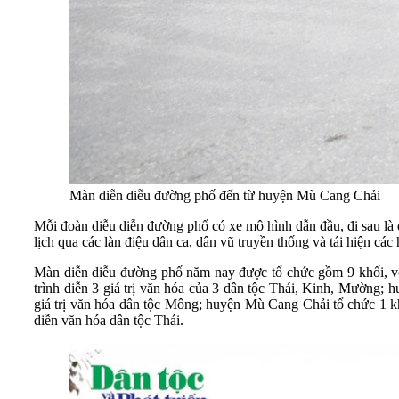
Màn diễn diễu đường phố đến từ huyện Mù Cang Chải
Mỗi đoàn diễu diễn đường phố có xe mô hình dẫn đầu, đi sau là đ
lịch qua các làn điệu dân ca, dân vũ truyền thống và tái hiện các
Màn diễn diễu đường phố năm nay được tổ chức gồm 9 khối, với
trình diễn 3 giá trị văn hóa của 3 dân tộc Thái, Kinh, Mường; 
giá trị văn hóa dân tộc Mông; huyện Mù Cang Chải tổ chức 1 khố
diễn văn hóa dân tộc Thái.