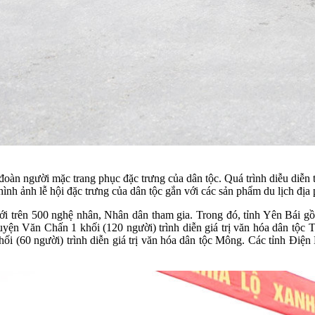
oàn người mặc trang phục đặc trưng của dân tộc. Quá trình diễu diễn t
 hình ảnh lễ hội đặc trưng của dân tộc gắn với các sản phẩm du lịch địa
 trên 500 nghệ nhân, Nhân dân tham gia. Trong đó, tỉnh Yên Bái gồm
huyện Văn Chấn 1 khối (120 người) trình diễn giá trị văn hóa dân tộ
i (60 người) trình diễn giá trị văn hóa dân tộc Mông. Các tỉnh Điện 