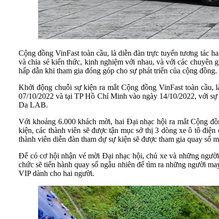
Cộng đồng VinFast toàn cầu, là diễn đàn trực tuyến tương tác hai
và chia sẻ kiến thức, kinh nghiệm với nhau, và với các chuyên 
hấp dẫn khi tham gia đóng góp cho sự phát triển của cộng đồng.
Khởi động chuỗi sự kiện ra mắt Cộng đồng VinFast toàn cầu, 
07/10/2022 và tại TP Hồ Chí Minh vào ngày 14/10/2022, với s
Da LAB.
Với khoảng 6.000 khách mời, hai Đại nhạc hội ra mắt Cộng đồng
kiện, các thành viên sẽ được tận mục sở thị 3 dòng xe ô tô đi
thành viên diễn đàn tham dự sự kiện sẽ được tham gia quay số ma
Để có cơ hội nhận vé mời Đại nhạc hội, chủ xe và những người y
chức sẽ tiến hành quay số ngẫu nhiên để tìm ra những người ma
VIP dành cho hai người.