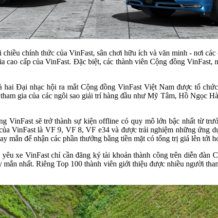
 chiều chính thức của VinFast, sân chơi hữu ích và văn minh - nơi các
gia cao cấp của VinFast. Đặc biệt, các thành viên Cộng đồng VinFast,
là hai Đại nhạc hội ra mắt Cộng đồng VinFast Việt Nam được tổ chứ
ự tham gia của các ngôi sao giải trí hàng đầu như Mỹ Tâm, Hồ Ngọc 
 VinFast sẽ trở thành sự kiện offline có quy mô lớn bậc nhất từ tr
ện của VinFast là VF 9, VF 8, VF e34 và được trải nghiệm những ứng d
y mắn để nhận các phần thưởng bằng tiền mặt có tổng trị giá lên tới h
êu xe VinFast chỉ cần đăng ký tài khoản thành công trên diễn đàn Cộn
y mắn nhất. Riêng Top 100 thành viên giới thiệu được nhiều người tha