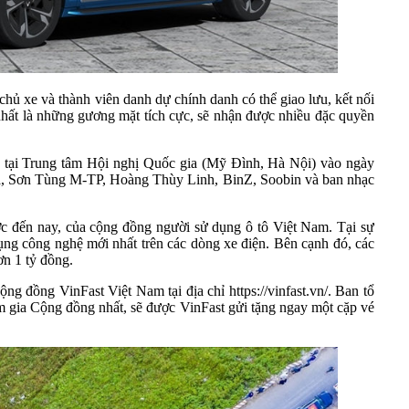
 chủ xe và thành viên danh dự chính danh có thể giao lưu, kết nối
 nhất là những gương mặt tích cực, sẽ nhận được nhiều đặc quyền
c tại Trung tâm Hội nghị Quốc gia (Mỹ Đình, Hà Nội) vào ngày
Hà, Sơn Tùng M-TP, Hoàng Thùy Linh, BinZ, Soobin và ban nhạc
ước đến nay, của cộng đồng người sử dụng ô tô Việt Nam. Tại sự
ụng công nghệ mới nhất trên các dòng xe điện. Bên cạnh đó, các
ơn 1 tỷ đồng.
g đồng VinFast Việt Nam tại địa chỉ https://vinfast.vn/. Ban tổ
m gia Cộng đồng nhất, sẽ được VinFast gửi tặng ngay một cặp vé