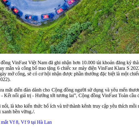
đồng VinFast Việt Nam đã ghi nhận hơn 10.000 tài khoản đăng ký th
 may mắn và công bố trao tặng 6 chiếc xe máy điện VinFast Klara S 202
ngày mở cổng, sẽ có cơ hội nhận được phần thưởng đặc biệt là một chiế
2022).
lượt ra mắt diễn đàn dành cho Cộng đồng người sử dụng và yêu mến thươ
Kết nối giá trị - Hướng tới tương lai”, Cộng đồng VinFast Toàn cầu 
i nổi, là kho kiến thức bổ ích và trở thành kênh truy cập yêu thích 
i xanh bền vững./.
a mắt Vf 8, Vf 9 tại Hà Lan