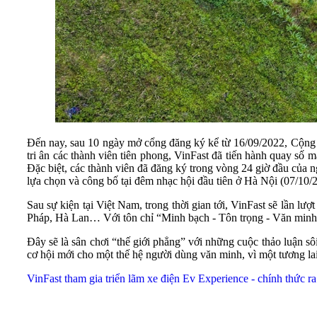
Đến nay, sau 10 ngày mở cổng đăng ký kể từ 16/09/2022, Cộng 
tri ân các thành viên tiên phong, VinFast đã tiến hành quay số
Đặc biệt, các thành viên đã đăng ký trong vòng 24 giờ đầu của 
lựa chọn và công bố tại đêm nhạc hội đầu tiên ở Hà Nội (07/10/
Sau sự kiện tại Việt Nam, trong thời gian tới, VinFast sẽ lần 
Pháp, Hà Lan… Với tôn chỉ “Minh bạch - Tôn trọng - Văn minh - 
Đây sẽ là sân chơi “thế giới phẳng” với những cuộc thảo luận sô
cơ hội mới cho một thế hệ người dùng văn minh, vì một tương la
VinFast tham gia triển lãm xe điện Ev Experience - chính thức r