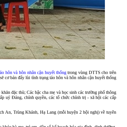
tảo hôn và hôn nhân cận huyết thống
trong vùng DTTS cho trên
ẽ cơ bản đẩy lùi tình trạng tảo hôn và hôn nhân cận huyết thống
 khăn đặc thù; Các bậc cha mẹ và học sinh các trường phổ thông
 uỷ Đảng, chính quyền, các tổ chức chính trị - xã hội các cấp
hạch An, Trùng Khánh, Hạ Lang (mỗi huyện 2 hội nghị) về tuyên
c khỏe bà mẹ, trẻ em, dân số kế hoạch hóa gia đình, dinh dưỡng,