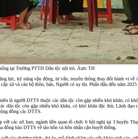
thống tại Trường PTTH Dân tộc nội trú. Ảnh: TH
g lực, kỹ năng vận động, tư vấn, truyền thông thay đổi hành vi về
 cấp xã và cán bộ thôn, bản, Người có uy tín. Phấn đấu đến năm 2025 s
niên là người DTTS thuộc các dân tộc còn gặp nhiều khó khăn, có khó
c dân tộc còn gặp nhiều khó khăn, có khó khăn đặc thù; Lãnh đạo cấp
 cộng đồng các DTTS.
p với các sở, ban, ngành liên quan tổ chức 6 hội nghị tại 3 huyện T
 của đồng bào DTTS về tảo hôn và hôn nhân cận huyết thống.
p với các chương trình, dự án, mô hình chăm sóc sức khỏe sinh sản, sứ