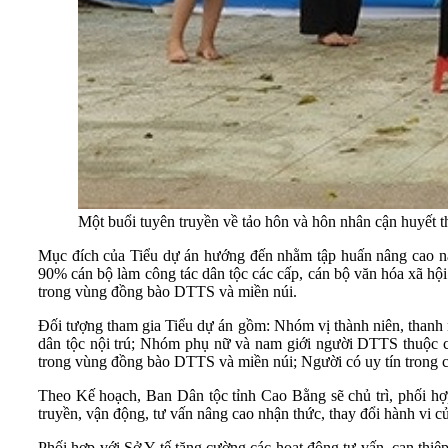
Một buổi tuyên truyền về tảo hôn và hôn nhân cận huyết 
Mục đích của Tiểu dự án hướng đến nhằm tập huấn nâng cao năn
90% cán bộ làm công tác dân tộc các cấp, cán bộ văn hóa xã hội
trong vùng đồng bào DTTS và miền núi.
Đối tượng tham gia Tiểu dự án gồm: Nhóm vị thành niên, thanh 
dân tộc nội trú; Nhóm phụ nữ và nam giới người DTTS thuộc cá
trong vùng đồng bào DTTS và miền núi; Người có uy tín trong
Theo Kế hoạch, Ban Dân tộc tỉnh Cao Bằng sẽ chủ trì, phối hợ
truyền, vận động, tư vấn nâng cao nhận thức, thay đổi hành vi
Phối hợp với Sở Y tế tăng cường các hoạt động tư vấn, can thiệ