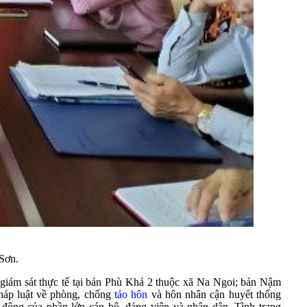
Sơn.
 giám sát thực tế tại bản Phù Khả 2 thuộc xã Na Ngoi; bản Nậm
pháp luật về phòng, chống
tảo hôn
và hôn nhân cận huyết thống
ộng của phần lớn cán bộ, đảng viên và nhân dân. Tình trạng