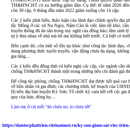
TH&HNCHT có xu hướng giảm dần. Cụ thể: từ năm 2020 đến na
còn 30 cặp, 9 tháng đầu năm 2022 giảm xuống còn 14 cặp.
Các ý kiến phát biểu, thảo luận của lãnh đạo chính quyền đị
tộc Mông ở các xã Na Ngoi, Nậm Càn là việc làm rất khó, cần p
truyền thống đã ăn sâu trong suy nghĩ của đồng bào; tâm sinh l
tự ý đưa nhau về nhà mà bố mẹ không biết trước. Cá biệt có tr
Bên cạnh đó, còn một số tồn tại khác như công tác lãnh đạo, ch
dung phương thức tuyên truyền, vận động chưa đa dạng, không 
gia tăng…
Các ý kiến đều đồng tình và kiến nghị các cấp, các ngành cần
chống TH&HNCHT thành một trong những tiêu chí đánh giá thi đ
Để công tác phòng, chống TH&HNCHT đạt được kết quả cao hơn, t
về hôn nhân và gia đình; các chương trình, kế hoạch của UBN
II) trên địa bàn huyện Kỳ Sơn; Tổ chức ký cam kết với các 
quy của bản, dòng họ…
Làm mẹ ở cái tuổi “ăn chưa no, lo chưa tới”
https://dantocphattrien.vietnamnet.vn/ky-son-giam-sat-viec-tri