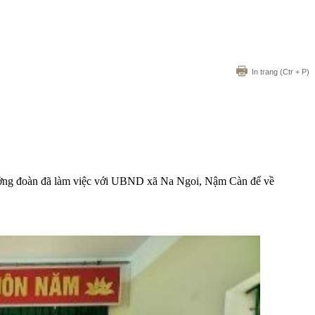
In trang
(Ctr + P)
ởng đoàn đã làm việc với UBND xã Na Ngoi, Nậm Càn để về