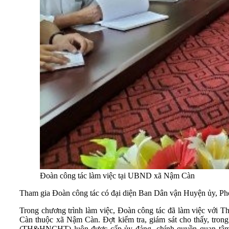
Đoàn công tác làm việc tại UBND xã Nậm Càn
Tham gia Đoàn công tác có đại diện Ban Dân vận Huyện ủy, P
Trong chương trình làm việc, Đoàn công tác đã làm việc với T
Càn thuộc xã Nậm Càn. Đợt kiểm tra, giám sát cho thấy, trong
(TH&HNCHT) luôn được cấp ủy đảng, chính quyền quan tâm. B