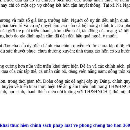
y chỉ có một cặp vợ chồng kết hôn cận huyết thống. Tại xã Na Ngo
a phương và một số già làng, trưởng bản, Người có uy tín đều nhận 
hải kiên trì và có sự quyết tâm cao của cả hệ thống chính trị. Do ph
ý của giới trẻ phát triển nhanh, khó kiểm soát, tác động của mạng xã
ường hợp do gia đình ngăn cấm đã dẫn đến hậu quả ngoài ý muốn.
ỉ đạo của cấp ủy, điều hành của chính quyền có lúc chưa kịp thời; cô
đủ sức thuyết phục, chưa thường xuyên; tình trạng tảo hôn có xu hư
 tăng cường hơn nữa việc triển khai thực hiện Đề án và các chính sá
ua của các tập thể, cá nhân cán bộ, đảng viên hằng năm; đồng thời x
rong thời gian tới, Đoàn công tác đề nghị cấp ủy Đảng, chính quyền
D huyện về triển khai thực hiện Đề án giảm thiểu tình trạng TH&HNC
gia đình, học sinh, thanh thiếu niên nói không với TH&HNCHT; đưa 
en-khai-thuc-hien-chinh-sach-phap-luat-ve-phong-chong-tao-hon-36