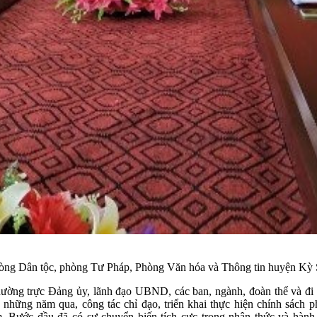
hòng Dân tộc, phòng Tư Pháp, Phòng Văn hóa và Thông tin huyện Kỳ 
hường trực Đảng ủy, lãnh đạo UBND, các ban, ngành, đoàn thể và đi
 những năm qua, công tác chỉ đạo, triển khai thực hiện chính sách 
ước đầu đã có sự chuyển biến tích cực trong nhận thức và hành đ