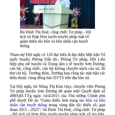
Bà Đinh Thị Huệ, công chức Tư pháp - Hộ
tịch xã Hợp Hòa tuyên truyền pháp luật về
giảm thiểu tảo hôn và hôn nhân cận huyết
thống
Tham dự Hội nghị có 120 đại biểu là đại diện Mặt trận Tổ
quốc huyện, Phòng Dân tộc, Phòng Tư pháp, Hội Liên
hiệp phụ nữ huyện và Trung tâm y tế huyện Sơn Dương;
cán bộ, công chức, cán bộ không chuyên trách của xã, Bí
thư chi bộ, Trưởng thôn, Trưởng ban công tác mặt trận các
thôn thuộc vùng đồng bào DTTS trên địa bàn xã.
Tại Hội nghị, bà Nông Thị Kim Quy, chuyên viên Phòng
Tư pháp huyện Sơn Dương đã quán triệt Quyết định số
498/QĐ-TTg ngày 14/4/2015 của Thủ tướng Chính phủ
phê duyệt Đề án “Giảm thiểu tình trạng
tảo hôn và hôn
nhân cận huyết thống
trong vùng dân tộc thiểu số, giai
đoạn 2015 - 2025”; bà Đinh Thị Huệ, công chức Tư pháp
- Hộ tịch xã Hợp Hòa tuyên truyền pháp luật về tảo hôn,