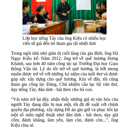
Lớp học tiếng Tày của ông Kiệu có nhiều học
viên từ già đến trẻ tham gia rất nhiệt tình
Trong ngôi nhà nhỏ giản dị cuối làng của gia đình, ông Hà
Ngọc Kiều kể: Năm 2012, ông trở về quê hương Hưng
Khánh, sau hơn 40 năm công tác tại Trường Đại học Giao
thông Vận tải. Lý do tôi trở về quê hương, là bởi mong
muốn được trở về với những kỷ niệm của tuổi thơ và được
góp sức xây dựng cho quê hương. Khi về đây, tôi cũng
tham gia công tác Đảng, Chủ nhiệm câu lạc bộ văn thơ,
dạy tiếng Tày, đàn tính - hát then cho bà con.
“Vài năm trở lại đây, nhận thấy những giá trị văn hóa của
người Tày đang dần bị mai một, tôi đã đề xuất với chính
quyền địa phương, xây dựng Đề án gìn giữ và phục hồi lại
một số môn nghệ thuật như đàn tính - hát then, dạy giã
cốm, đánh khăng, làm yến, làm còn, đánh còn...”, ông
Kiệu chia sẻ.