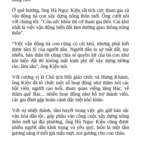
Ở quê hương, ông Hà Ngọc Kiệu rất tích cực tham gia và
vận động bà con xây dựng nông thôn mới. Ông cười nói
với chúng tôi: “Còn sức khỏe thì cứ tham gia thôi. Cái khó
nhất là việc vận động hiến đất làm đường giao thông nông
thôn”.
“Việc vận động bà con cũng có cái khó, nhưng phải biết
được tâm lý của người dân. Người dân lo sợ mất đất, tuy
nhiên, bản thân tôi cũng chia sẻ quyền lợi của bà con như
khi hiến đất thì không mất kinh phí để xây dựng tường
rào, làm sân”, ông Kiệu nói.
Với cương vị là Chủ tịch Hội giáo chức xã Hưng Khánh,
ông Kiệu đã tổ chức một số hoạt động như thăm hỏi các
hội viên, người cao tuổi, tham quan viếng lăng Bác, về
thăm quê Bác... nhiều hoạt động như hỗ trợ thành viên,
các gia đình gặp hoàn cảnh đặc biệt khó khăn.
Với sự nhiệt thành, tâm huyết trong việc gìn giữ bản sắc
văn hóa dân tộc, góp phần vào công cuộc xây dựng nông
thôn mới tại địa phương, ông Hà Ngọc Kiệu cũng được
nhiều người dân kính trọng và yêu quý, luôn là một tấm
gương sáng ở tuổi già mẫu mực noi gương cho con cháu.