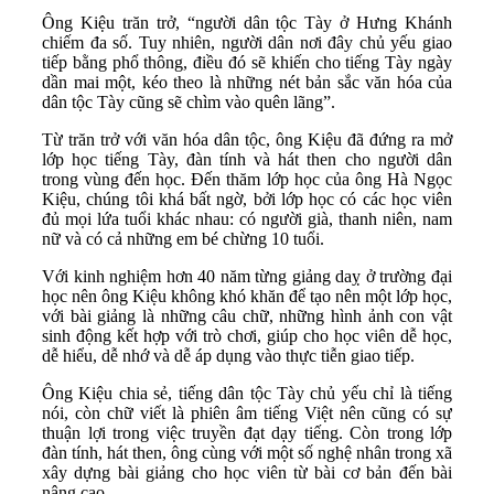
Ông Kiệu trăn trở, “người dân tộc Tày ở Hưng Khánh
chiếm đa số. Tuy nhiên, người dân nơi đây chủ yếu giao
tiếp bằng phổ thông, điều đó sẽ khiến cho tiếng Tày ngày
dần mai một, kéo theo là những nét bản sắc văn hóa của
dân tộc Tày cũng sẽ chìm vào quên lãng”.
Từ trăn trở với văn hóa dân tộc, ông Kiệu đã đứng ra mở
lớp học tiếng Tày, đàn tính và hát then cho người dân
trong vùng đến học. Đến thăm lớp học của ông Hà Ngọc
Kiệu, chúng tôi khá bất ngờ, bởi lớp học có các học viên
đủ mọi lứa tuổi khác nhau: có người già, thanh niên, nam
nữ và có cả những em bé chừng 10 tuổi.
Với kinh nghiệm hơn 40 năm từng giảng daỵ ở trường đại
học nên ông Kiệu không khó khăn để tạo nên một lớp học,
với bài giảng là những câu chữ, những hình ảnh con vật
sinh động kết hợp với trò chơi, giúp cho học viên dễ học,
dễ hiểu, dễ nhớ và dễ áp dụng vào thực tiễn giao tiếp.
Ông Kiệu chia sẻ, tiếng dân tộc Tày chủ yếu chỉ là tiếng
nói, còn chữ viết là phiên âm tiếng Việt nên cũng có sự
thuận lợi trong việc truyền đạt dạy tiếng. Còn trong lớp
đàn tính, hát then, ông cùng với một số nghệ nhân trong xã
xây dựng bài giảng cho học viên từ bài cơ bản đến bài
nâng cao.