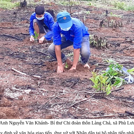
 Anh Nguyễn Văn Khánh- Bí thư Chi đoàn thôn Làng Chả, xã Phù Lư
ịnh về văn hóa giao tiếp, ứng xử với Nhân dân tại bộ phận tiếp nhận 