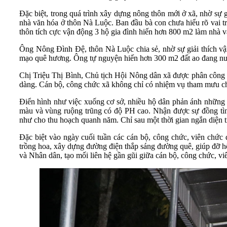
Đặc biệt, trong quá trình xây dựng nông thôn mới ở xã, nhờ sự 
nhà văn hóa ở thôn Nà Luộc. Ban đầu bà con chưa hiểu rõ vai 
thôn tích cực vận động 3 hộ gia đình hiến hơn 800 m2 làm nhà v
Ông Nông Đình Đệ, thôn Nà Luộc chia sẻ, nhờ sự giải thích vậ
mạo quê hương. Ông tự nguyện hiến hơn 300 m2 đất ao đang nuô
Chị Triệu Thị Bình, Chủ tịch Hội Nông dân xã được phân công ph
dàng. Cán bộ, công chức xã không chỉ có nhiệm vụ tham mưu cho
Điển hình như việc xuống cơ sở, nhiều hộ dân phản ánh những v
màu và vùng ruộng trũng có độ PH cao. Nhận được sự đồng tình,
như cho thu hoạch quanh năm. Chỉ sau một thời gian ngắn diện tíc
Đặc biệt vào ngày cuối tuần các cán bộ, công chức, viên chức 
trồng hoa, xây dựng đường điện thắp sáng đường quê, giúp đỡ hộ
và Nhân dân, tạo mối liên hệ gần gũi giữa cán bộ, công chức, v