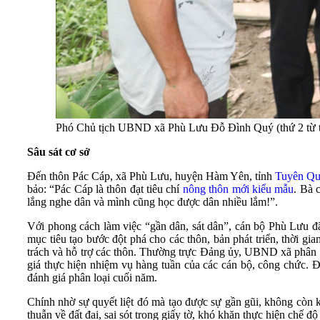
Phó Chủ tịch UBND xã Phù Lưu Đỗ Đình Quý (thứ 2 từ trái
Sâu sát cơ sở
Đến thôn Pác Cáp, xã Phù Lưu, huyện Hàm Yên, tỉnh
Tuyên Q
bảo: “Pác Cáp là thôn đạt tiêu chí
nông thôn mới kiểu mẫu
. Bà 
lắng nghe dân và mình cũng học được dân nhiều lắm!”.
Với phong cách làm việc “gần dân, sát dân”, cán bộ Phù Lưu đ
mục tiêu tạo bước đột phá cho các thôn, bản phát triển, thời g
trách và hỗ trợ các thôn. Thường trực Đảng ủy, UBND xã phân c
giá thực hiện nhiệm vụ hàng tuần của các cán bộ, công chức. Đặ
đánh giá phân loại cuối năm.
Chính nhờ sự quyết liệt đó mà tạo được sự gần gũi, không còn
thuẫn về đất đai, sai sót trong giấy tờ, khó khăn thực hiện chế 