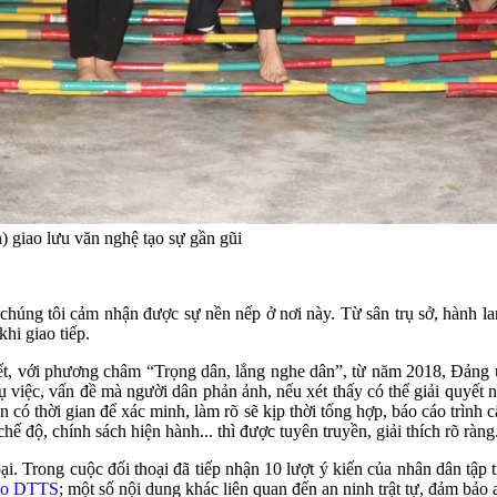
 giao lưu văn nghệ tạo sự gần gũi
húng tôi cảm nhận được sự nền nếp ở nơi này. Từ sân trụ sở, hành la
hi giao tiếp.
, với phương châm “Trọng dân, lắng nghe dân”, từ năm 2018, Đảng ủy
việc, vấn đề mà người dân phản ảnh, nếu xét thấy có thể giải quyết 
cần có thời gian để xác minh, làm rõ sẽ kịp thời tổng hợp, báo cáo trì
ế độ, chính sách hiện hành... thì được tuyên truyền, giải thích rõ ràng
. Trong cuộc đối thoại đã tiếp nhận 10 lượt ý kiến của nhân dân tập 
ào DTTS
; một số nội dung khác liên quan đến an ninh trật tự, đảm bảo a