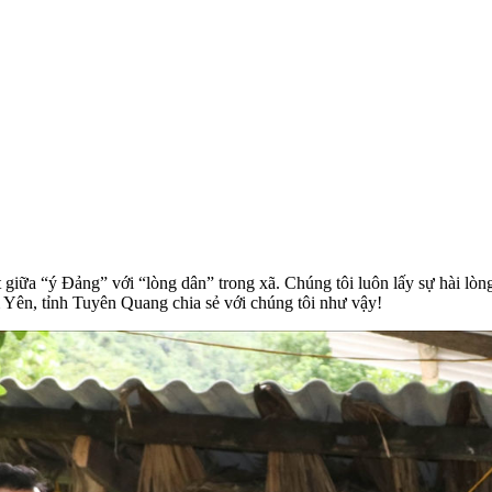
t giữa “ý Đảng” với “lòng dân” trong xã. Chúng tôi luôn lấy sự hài lòn
ên, tỉnh Tuyên Quang chia sẻ với chúng tôi như vậy!