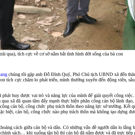
 qua), tích cực về cơ sở nắm bắt tình hình đời sống của bà con
uang
chúng tôi gặp anh Đỗ Đình Quý, Phó Chủ tịch UBND xã đến thăm
con tích cực chăm lo phát triển, mình thường xuyên đến động viên, sâu
ã phát huy được vai trò và năng lực của mình để giải quyết công việ
ian qua xã đã quan tâm đẩy mạnh thực hiện phân công cán bộ lãnh đạo, 
ông cán bộ, công chức phụ trách thôn theo năng lực sở trường. Kết q
c biệt, cán bộ, công chức nào phụ trách thôn mà không tạo dựng được
 khoảng cách giữa cán bộ và dân. Có những vấn đề người dân lo lắng 
độ chính sách… khi xuống tận hộ thì cán bộ đã nắm được và đã trực tiếp 