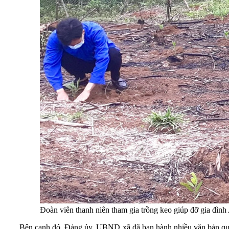
Đoàn viên thanh niên tham gia trồng keo giúp đỡ gia đình
Bên cạnh đó, Đảng ủy, UBND xã đã ban hành nhiều văn bản quy đ