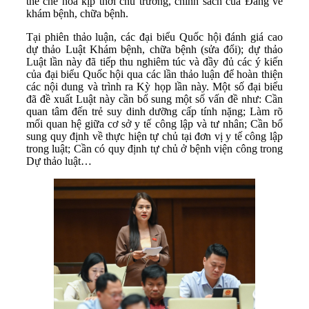
thể chế hóa kịp thời chủ trương, chính sách của Đảng về
khám bệnh, chữa bệnh.
Tại phiên thảo luận, các đại biểu Quốc hội đánh giá cao
dự thảo Luật Khám bệnh, chữa bệnh (sửa đổi); dự thảo
Luật lần này đã tiếp thu nghiêm túc và đầy đủ các ý kiến
của đại biểu Quốc hội qua các lần thảo luận để hoàn thiện
các nội dung và trình ra Kỳ họp lần này. Một số đại biểu
đã đề xuất Luật này cần bổ sung một số vấn đề như: Cần
quan tâm đến trẻ suy dinh dưỡng cấp tính nặng; Làm rõ
mối quan hệ giữa cơ sở y tế công lập và tư nhân; Cần bổ
sung quy định về thực hiện tự chủ tại đơn vị y tế công lập
trong luật; Cần có quy định tự chủ ở bệnh viện công trong
Dự thảo luật…