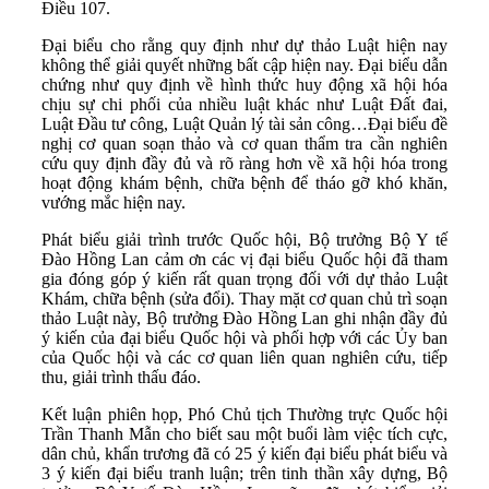
Điều 107.
Đại biểu cho rằng quy định như dự thảo Luật hiện nay
không thể giải quyết những bất cập hiện nay. Đại biểu dẫn
chứng như quy định về hình thức huy động xã hội hóa
chịu sự chi phối của nhiều luật khác như Luật Đất đai,
Luật Đầu tư công, Luật Quản lý tài sản công…Đại biểu đề
nghị cơ quan soạn thảo và cơ quan thẩm tra cần nghiên
cứu quy định đầy đủ và rõ ràng hơn về xã hội hóa trong
hoạt động khám bệnh, chữa bệnh để tháo gỡ khó khăn,
vướng mắc hiện nay.
Phát biểu giải trình trước Quốc hội, Bộ trưởng Bộ Y tế
Đào Hồng Lan cảm ơn các vị đại biểu Quốc hội đã tham
gia đóng góp ý kiến rất quan trọng đối với dự thảo Luật
Khám, chữa bệnh (sửa đổi). Thay mặt cơ quan chủ trì soạn
thảo Luật này, Bộ trưởng Đào Hồng Lan ghi nhận đầy đủ
ý kiến của đại biểu Quốc hội và phối hợp với các Ủy ban
của Quốc hội và các cơ quan liên quan nghiên cứu, tiếp
thu, giải trình thấu đáo.
Kết luận phiên họp, Phó Chủ tịch Thường trực Quốc hội
Trần Thanh Mẫn cho biết sau một buổi làm việc tích cực,
dân chủ, khẩn trương đã có 25 ý kiến đại biểu phát biểu và
3 ý kiến đại biểu tranh luận; trên tinh thần xây dựng, Bộ