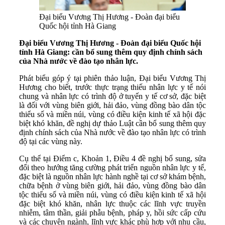
Đại biểu Vương Thị Hương - Đoàn đại biểu
Quốc hội tỉnh Hà Giang
Đại biểu Vương Thị Hương - Đoàn đại biểu Quốc hội
tỉnh Hà Giang: cần bổ sung thêm quy định chính sách
của Nhà nước về đào tạo nhân lực.
Phát biểu góp ý tại phiên thảo luận, Đại biểu Vương Thị
Hương cho biết, trước thực trạng thiếu nhân lực y tế nói
chung và nhân lực có trình độ ở tuyến y tế cơ sở, đặc biệt
là đối với vùng biên giới, hải đảo, vùng đồng bào dân tộc
thiểu số và miền núi, vùng có điều kiện kinh tế xã hội đặc
biệt khó khăn, đề nghị dự thảo Luật cần bổ sung thêm quy
định chính sách của Nhà nước về đào tạo nhân lực có trình
độ tại các vùng này.
Cụ thể tại Điểm c, Khoản 1, Điều 4 đề nghị bổ sung, sửa
đổi theo hướng tăng cường phát triển nguồn nhân lực y tế,
đặc biệt là nguồn nhân lực hành nghề tại cơ sở khám bệnh,
chữa bệnh ở vùng biên giới, hải đảo, vùng đồng bào dân
tộc thiểu số và miền núi, vùng có điều kiện kinh tế xã hội
đặc biệt khó khăn, nhân lực thuộc các lĩnh vực truyền
nhiễm, tâm thần, giải phẫu bệnh, pháp y, hồi sức cấp cứu
và các chuyên ngành, lĩnh vực khác phù hợp với nhu cầu,