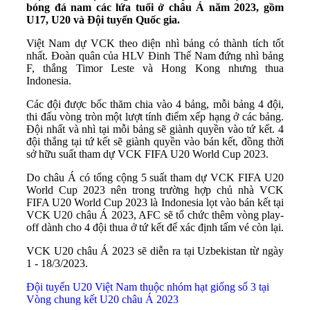
bóng đá nam các lứa tuổi ở châu Á năm 2023, gồm
U17, U20 và Đội tuyển Quốc gia.
Việt Nam dự VCK theo diện nhì bảng có thành tích tốt
nhất. Đoàn quân của HLV Đinh Thế Nam đứng nhì bảng
F, thắng Timor Leste và Hong Kong nhưng thua
Indonesia.
Các đội được bốc thăm chia vào 4 bảng, mỗi bảng 4 đội,
thi đấu vòng tròn một lượt tính điểm xếp hạng ở các bảng.
Đội nhất và nhì tại mỗi bảng sẽ giành quyền vào tứ kết. 4
đội thắng tại tứ kết sẽ giành quyền vào bán kết, đồng thời
sở hữu suất tham dự VCK FIFA U20 World Cup 2023.
Do châu Á có tổng cộng 5 suất tham dự VCK FIFA U20
World Cup 2023 nên trong trường hợp chủ nhà VCK
FIFA U20 World Cup 2023 là Indonesia lọt vào bán kết tại
VCK U20 châu Á 2023, AFC sẽ tổ chức thêm vòng play-
off dành cho 4 đội thua ở tứ kết để xác định tấm vé còn lại.
VCK U20 châu Á 2023 sẽ diễn ra tại Uzbekistan từ ngày
1 - 18/3/2023.
Đội tuyển U20 Việt Nam thuộc nhóm hạt giống số 3 tại
Vòng chung kết U20 châu Á 2023