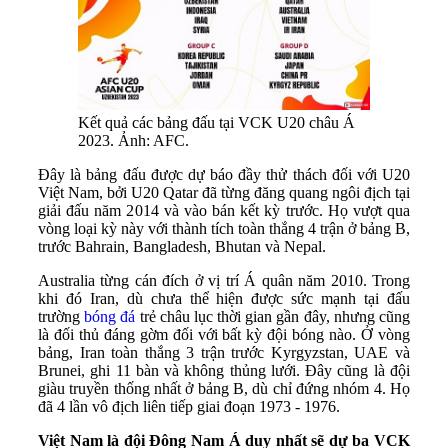
Kết quả các bảng đấu tại VCK U20 châu Á
2023. Ảnh: AFC.
Đây là bảng đấu được dự báo đầy thử thách đối với U20
Việt Nam, bởi U20 Qatar đã từng đăng quang ngôi địch tại
giải đấu năm 2014 và vào bán kết kỳ trước. Họ vượt qua
vòng loại kỳ này với thành tích toàn thắng 4 trận ở bảng B,
trước Bahrain, Bangladesh, Bhutan và Nepal.
Australia từng cán đích ở vị trí Á quân năm 2010. Trong
khi đó Iran, dù chưa thể hiện được sức mạnh tại đấu
trường
bóng đá
trẻ châu lục thời gian gần đây, nhưng cũng
là đối thủ đáng gờm đối với bất kỳ đội bóng nào. Ở vòng
bảng, Iran toàn thắng 3 trận trước Kyrgyzstan, UAE và
Brunei, ghi 11 bàn và không thủng lưới. Đây cũng là đội
giàu truyền thống nhất ở bảng B, dù chỉ đứng nhóm 4. Họ
đã 4 lần vô địch liên tiếp giai đoạn 1973 - 1976.
Việt Nam là đội Đông Nam Á duy nhất sẽ dự ba VCK