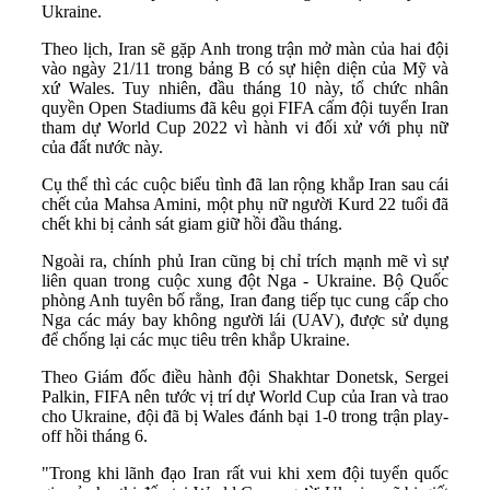
Ukraine.
Theo lịch, Iran sẽ gặp Anh trong trận mở màn của hai đội
vào ngày 21/11 trong bảng B có sự hiện diện của Mỹ và
xứ Wales. Tuy nhiên, đầu tháng 10 này, tổ chức nhân
quyền Open Stadiums đã kêu gọi FIFA cấm đội tuyển Iran
tham dự World Cup 2022 vì hành vi đối xử với phụ nữ
của đất nước này.
Cụ thể thì các cuộc biểu tình đã lan rộng khắp Iran sau cái
chết của Mahsa Amini, một phụ nữ người Kurd 22 tuổi đã
chết khi bị cảnh sát giam giữ hồi đầu tháng.
Ngoài ra, chính phủ Iran cũng bị chỉ trích mạnh mẽ vì sự
liên quan trong cuộc xung đột Nga - Ukraine. Bộ Quốc
phòng Anh tuyên bố rằng, Iran đang tiếp tục cung cấp cho
Nga các máy bay không người lái (UAV), được sử dụng
để chống lại các mục tiêu trên khắp Ukraine.
Theo Giám đốc điều hành đội Shakhtar Donetsk, Sergei
Palkin, FIFA nên tước vị trí dự World Cup của Iran và trao
cho Ukraine, đội đã bị Wales đánh bại 1-0 trong trận play-
off hồi tháng 6.
"Trong khi lãnh đạo Iran rất vui khi xem đội tuyển quốc