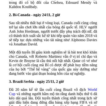
trong đó có bộ đôi của Chelsea, Edouard Mendy và
Kalidou Koulibaly.
2. Bỉ-Canada - ngày 24/11, 2 giờ
Sau rất nhiều thất bại ở vòng loại, Canada cuối cùng cũng
trở lại sân chơi lớn nhất của bóng đá quốc tế. HLV người
Anh John Herdman, người trước đây phụ trách đội nữ, đã
có thành tích xuất sắc kể từ khi tiếp quản vào năm 2018 và
sẽ tiếp tục dựa những vào tài năng như Alphonso Davies
và Jonathan David.
Một đội tuyển Bỉ giàu kinh nghiệm sẽ là bài test khó khăn
cho Canada, với Roberto Martinez vẫn ở vị trí chỉ đạo và
Kevin de Bruyne là cầu thủ nổi bật nhất. Qatar có vẻ như
là cơ hội cuối cùng mà Bỉ có được để phát huy tiềm năng
của họ bởi “Thế hệ vàng” của quốc gia này dường như
đang bước vào giai đoạn hoàng hôn của sự nghiệp.
3. Brazil-Serbia - ngày 25/11, 2 giờ
Đã 20 năm kể từ lần cuối cùng Brazil vô địch
World
Cup
và những người hâm mộ tin rằng danh hiệu thứ 6 đã
kéo dài quá lâu. Đội tuyển thành công nhất trong lịch sử
giải đấu hiện đang đứng đầu bảng xếp hạng FIFA và sở