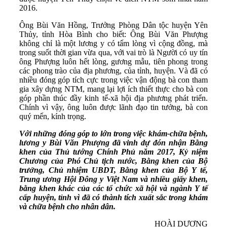
2016.
Ông Bùi Văn Hồng, Trưởng Phòng Dân tộc huyện Yên
Thủy, tỉnh Hòa Bình cho biết: Ông Bùi Văn Phượng
không chỉ là một lương y có tấm lòng vì cộng đồng, mà
trong suốt thời gian vừa qua, với vai trò là Người có uy tín
ông Phượng luôn hết lòng, gương mẫu, tiên phong trong
các phong trào của địa phương, của tỉnh, huyện. Và đã có
nhiều đóng góp tích cực trong việc vận động bà con tham
gia xây dựng NTM, mang lại lợi ích thiết thực cho bà con
góp phần thúc đầy kinh tế-xã hội địa phương phát triển.
Chính vì vậy, ông luôn được lãnh đạo tin tưởng, bà con
quý mến, kính trọng.
Với những đóng góp to lớn trong việc khám-chữa bệnh,
lương y Bùi Văn Phượng đã vinh dự đón nhận Bằng
khen của Thủ tướng Chính Phủ năm 2017, Kỷ niệm
Chương của Phó Chủ tịch nước, Bằng khen của Bộ
trưởng, Chủ nhiệm UBDT, Bằng khen của Bộ Y tế,
Trung ương Hội Đông y Việt Nam và nhiều giấy khen,
bằng khen khác của các tổ chức xã hội và ngành Y tế
cấp huyện, tỉnh vì đã có thành tích xuất sắc trong khám
và chữa bệnh cho nhân dân.
HOÀI DƯƠNG