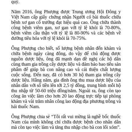
quý.
Năm 2016, ông Phượng được Trung ương Hội Đông y
Việt Nam cấp giấy chứng nhận Người có bài thuốc chữa
bệnh xơ gan cổ trướng đạt hiệu quả cao. Ông chữa thành
công bệnh viêm gan, xơ gan với tỷ lệ khỏi là 70-80%,
bệnh viêm cầu thận với tỷ lệ là 80-90% và các bệnh về
đường tiêu hóa với tỷ lệ khỏi là 70-75%.
Ông Phượng cho biết, số lượng bệnh nhân đến khám và
chữa bệnh ngày càng đông, do vậy để chủ động được
nguồn dược liệu, ông đã mạnh dạn đề nghị các hộ dân
cùng tham gia trồng cây dược liệu và đảm bảo bao tiêu sản
phẩm để giúp bà con nâng cao và cải thiện chất lượng
cuộc sống. Đến nay, đã có hơn 30 hộ tham gia trồng cây
dược liệu. Hằng năm, gia đình ông thu mua dược liệu của
nhân dân với số tiền lên tới 2,5 tỷ đồng, trung bình mỗi hộ
thu nhập từ 50-60 triệu đồng/năm. Ngoài ra, ông còn tạo
công ăn việc làm cho hơn 20 lao động trực tiếp tại phòng
khám và vài trăm nhân công lao động địa phương trồng và
hái thuốc Nam.
Ông Phượng chia sẻ “Tôi rất vui mừng là nghề bốc thuốc
Nam của mình không chỉ chữa được bệnh cho nhân dân
mà còn tạo việc làm và tăng thu nhập cho bà con lối xóm”.