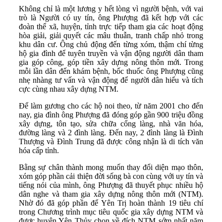
Không chỉ là một lương y hết lòng vì người bệnh, với vai
trò là Người có uy tín, ông Phượng đã kết hợp với các
đoàn thể xã, huyện, tỉnh trực tiếp tham gia các hoạt động
hòa giải, giải quyết các mâu thuẫn, tranh chấp nhỏ trong
khu dân cư. Ông chủ động đến từng xóm, thậm chí từng
hộ gia đình để tuyên truyền và vận động người dân tham
gia góp công, góp tiền xây dựng nông thôn mới. Trong
mỗi lần dân đến khám bệnh, bốc thuốc ông Phượng cũng
nhẹ nhàng tư vấn và vận động để người dân hiểu và tích
cực cùng nhau xây dựng NTM.
Để làm gương cho các hộ noi theo, từ năm 2001 cho đến
nay, gia đình ông Phượng đã đóng góp gần 900 triệu đồng
xây dựng, tôn tạo, sửa chữa cổng làng, nhà văn hóa,
đường làng và 2 đình làng. Đến nay, 2 đình làng là Đình
Thượng và Đình Trung đã được công nhận là di tích văn
hóa cấp tỉnh.
Bằng sự chân thành mong muốn thay đổi diện mạo thôn,
xóm góp phần cải thiện đời sống bà con cùng với uy tín và
tiếng nói của mình, ông Phượng đã thuyết phục nhiều hộ
dân nghe và tham gia xây dựng nông thôn mới (NTM).
Nhờ đó đã góp phần để Yên Trị hoàn thành 19 tiêu chí
trong Chương trình mục tiêu quốc gia xây dựng NTM và
được huyện Yên Thủy chọn về đích NTM sớm nhất năm