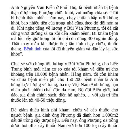
Anh Nguyễn Văn Kiền ở Phú Thọ, là bệnh nhân bị bệnh
thận được ông Phượng chữa khỏi, vui mừng chia sẻ: “Tôi
bị bệnh thận nhiều năm nay, chạy chữa khắp nơi không
khỏi, bao nhiêu tiền của trong nhà cũng theo đó đội nón ra
đi. Khi nghe tiếng về lương y Bùi Văn Phượng, tôi đã cất
công vượt đường sá xa xôi đến khám bệnh. Đi khám bệnh
mà lúc bấy giờ trong túi tôi chỉ còn đúng 300 nghìn đồng.
Thật may mắn khi được ông tận tình chạy chữa, thuốc
thang.
Bệnh tình
của tôi đã thuyên giảm và dần lấy lại sức
khỏe”.
Chia sẻ với chúng tôi, lương y Bùi Văn Phượng, cho biết:
Trung bình mỗi năm cơ sở của tôi khám và điều trị cho
khoảng trên 10.000 bệnh nhân. Hàng năm, tôi còn khám
và chữa bệnh miễn phí cho 150-200 bệnh nhân là Anh
hùng Lực lượng vũ trang, bà mẹ Việt Nam Anh hùng, nạn
nhân phơi nhiễm chất độc da cam, Bộ đội Biên giới, hải
đảo, gia đình chính sách, diện hộ nghèo,… với giá trị tiền
thuốc lên tới 40-50 triệu đồng.
Để giảm thiểu kinh phí khám, chữa và cấp thuốc cho
người bệnh, gia đình ông Phượng đã dành hơn 1.000m2
đất để trồng cây dược liệu. Đến nay, ông Phượng đã trồng
được hơn 4ha cây thuốc Nam với hơn 100 loại cây thuốc