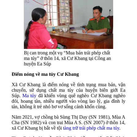
Bị can trong một vụ “Mua bán trái phép chất
ma túy” ở thôn 14, xã Cư Kbang tại Công an
huyện Ea Súp
Điểm nóng về ma túy Cư Kbang
Xã Cư Kbang là điểm nóng về tình trạng mua bán, vận
chuyển, sử dụng chất ma túy của huyện biên giới Ea
Súp.
Ma túy
đã khiến vùng quê nghèo Cư Kbang nghèo
đói, hoang tàn, nhiều người vào vòng lao lý, gia đình ly
tán, không ít trẻ nhỏ bơ vơ sống cảnh khốn cùng.
Năm 2021, vợ chồng bà Sùng Thị Day (SN 1981), Mùa A
Cha (SN 1982) và con trai Mùa A S. (SN 2007) ở thôn 14,
xã Cư Kbang bị bắt về tội
tàng trữ trái phép chất ma túy
.