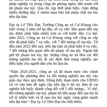
pháp nghiệp vụ trong công tác phòng ngừa, đấu tranh với
tội phạm ma tuý. Qua đó, kịp thời phát hiện, chặn đứng
nhiều đường dây, ổ nhóm mua bán trái phép chất ma túy
trên địa bàn.
Đại úy Lê Tiến Đạt, Trưởng Công an xã Cư Kbang cho
biết: trong 3 năm trở lại đây, số vụ việc liên quan đến ma
túy được phát hiện nhiều hơn so với trước đây. Cụ thể,
năm 2021, Công an xã Cư Kbang cùng với công an cấp
trên đã phát hiện 7 vụ việc, với 7 đối tượng về ma túy. Từ
đầu năm 2022 đến nay, trên địa bàn xã phát hiện 9 vụ việc,
7 đối tượng liên quan đến tội phạm về ma túy. Ngoài bắt
giữ tội phạm ma túy, lực lượng công an xã đưa các đối
tượng nghiện ma túy đi xác định tình trạng nghiện, tạo
điều kiện cho người dân yên ổn làm ăn.
“Năm 2020-2021, công an xã đã tham mưu cho chính
quyền địa phương đưa 14 đối tượng nghiện ma túy vào
giáo dục theo quy định. Đồng thời, tham mưu cho UBND
xã có văn bản đề nghị cấp trên lập 6 hồ sơ, đưa đi cai
nghiện bắt buộc thành công đối với 5 đối tượng... Vì thế,
đối tượng nghiện ma tuý, phạm tội liên quan đến ma túy bị
xử lý nhiều hơn và tệ nạn ma túy ngày càng giảm mạnh
trên địa bàn”- Đại úy Lê Tiến Đạt cho biết thêm.