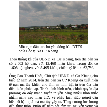
Một cụm dân cư chủ yếu đồng bào DTTS
phía Bắc tại xã Cư Kbang
Theo thống kê của UBND xã Cư Kbang, trên địa bàn xã
có 2.502 hộ dân, với 12.468 nhân khẩu. Trong đó, có
1.608 hộ nghèo, với 8.495 khẩu, chiếm tỷ lệ hơn 62,7%.
Ông Cao Thanh Hoài, Chủ tịch UBND xã Cư Kbang cho
biết, từ năm 2014, trên địa bàn xã Cư Kbang đã xuất hiện
tệ nạn ma túy khiến cho tình an ninh trật tự trên địa bàn
diễn biến phức tạp. Trước tình hình trên, chính quyền địa
phương đã đẩy mạnh tuyên truyền bằng nhiều hình thức
nhằm nâng cao nhận thức về pháp luật, giúp người dân
hiểu rõ hậu quả mà ma túy gây ra. Tăng cường lực lượng
đến từng thôn, buôn để nắm bắt tâm tư, nguyện vọng và