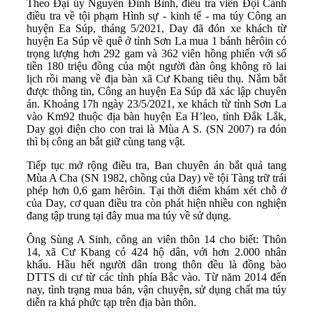
Theo Đại úy Nguyễn Đình Bình, điều tra viên Đội Cảnh
điều tra về tội phạm Hình sự - kinh tế - ma túy Công an
huyện Ea Súp, tháng 5/2021, Day đã đón xe khách từ
huyện Ea Súp về quê ở tỉnh Sơn La mua 1 bánh hêrôin có
trọng lượng hơn 292 gam và 362 viên hồng phiến với số
tiền 180 triệu đồng của một người đàn ông không rõ lai
lịch rồi mang về địa bàn xã Cư Kbang tiêu thụ. Nắm bắt
được thông tin, Công an huyện Ea Súp đã xác lập chuyên
án. Khoảng 17h ngày 23/5/2021, xe khách từ tỉnh Sơn La
vào Km92 thuộc địa bàn huyện Ea H’leo, tỉnh Đắk Lắk,
Day gọi điện cho con trai là Mùa A S. (SN 2007) ra đón
thì bị công an bắt giữ cùng tang vật.
Tiếp tục mở rộng điều tra, Ban chuyên án bắt quả tang
Mùa A Cha (SN 1982, chồng của Day) về tội Tàng trữ trái
phép hơn 0,6 gam hêrôin. Tại thời điểm khám xét chỗ ở
của Day, cơ quan điều tra còn phát hiện nhiều con nghiện
đang tập trung tại đây mua ma túy về sử dụng.
Ông Sùng A Sinh, công an viên thôn 14 cho biết: Thôn
14, xã Cư Kbang có 424 hộ dân, với hơn 2.000 nhân
khẩu. Hầu hết người dân trong thôn đều là đồng bào
DTTS di cư từ các tỉnh phía Bắc vào. Từ năm 2014 đến
nay, tình trạng mua bán, vận chuyện, sử dụng chất ma túy
diễn ra khá phức tạp trên địa bàn thôn.