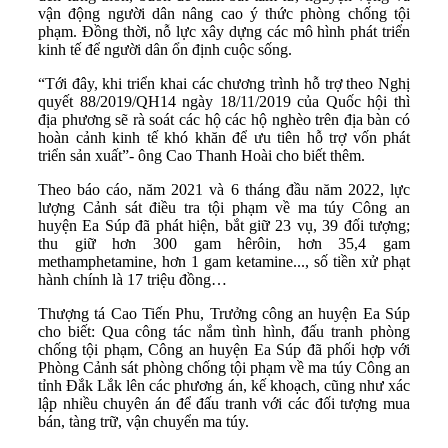
vận động người dân nâng cao ý thức phòng chống tội
phạm. Đồng thời, nỗ lực xây dựng các mô hình phát triển
kinh tế để người dân ổn định cuộc sống.
“Tới đây, khi triển khai các chương trình hỗ trợ theo Nghị
quyết 88/2019/QH14 ngày 18/11/2019 của Quốc hội thì
địa phương sẽ rà soát các hộ các hộ nghèo trên địa bàn có
hoàn cảnh kinh tế khó khăn để ưu tiên hỗ trợ vốn phát
triển sản xuất”- ông Cao Thanh Hoài cho biết thêm.
Theo báo cáo, năm 2021 và 6 tháng đầu năm 2022, lực
lượng Cảnh sát điều tra tội phạm về ma túy Công an
huyện Ea Súp đã phát hiện, bắt giữ 23 vụ, 39 đối tượng;
thu giữ hơn 300 gam hêrôin, hơn 35,4 gam
methamphetamine, hơn 1 gam ketamine..., số tiền xử phạt
hành chính là 17 triệu đồng…
Thượng tá Cao Tiến Phu, Trưởng công an huyện Ea Súp
cho biết: Qua công tác nắm tình hình, đấu tranh phòng
chống tội phạm, Công an huyện Ea Súp đã phối hợp với
Phòng Cảnh sát phòng chống tội phạm về ma túy Công an
tỉnh Đắk Lắk lên các phương án, kế khoạch, cũng như xác
lập nhiều chuyên án để đấu tranh với các đối tượng mua
bán, tàng trữ, vận chuyển ma túy.