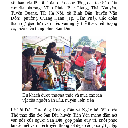
về tham gia lễ hội là đại diện cộng đồng dân tộc Sán Dìu
các địa phương: Vĩnh Phúc, Bắc Giang, Thái Nguyên,
Tuyên Quang, TP. Hà Nội, xã Bình Dân (huyện Vân
Đồn), phường Quang Hanh (Tp. Cẩm Phả). Các đoàn
tham dự giao lưu văn hóa, văn nghệ, thể thao, hát Soọng
cô, biểu diễn trang phục Sán Dìu.
Du khách được thưởng thức và mua các sản
vật của người Sán Dìu, huyện Tiên Yên
Lễ hội Đền Đức ông Hoàng Cần và Ngày hội Văn hóa
Thể thao dân tộc Sán Dìu huyện Tiên Yên mang đậm nét
văn hóa của người Sán Dìu; góp phần duy trì, khôi phục
lại các nét văn hóa truyền thống tốt đẹp, các phong tục tập