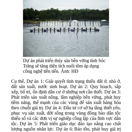
Dự án phát triển thủy sản bền vững tỉnh Sóc
Trăng sẽ tăng diện tích nuôi tôm áp dụng
công nghệ tiên tiến. Ảnh: HĐ
Cụ thể, Dự án 1: Giải quyết tình trạng thiếu đất ở, nhà ở,
đất sản xuất, nước sinh hoạt. Dự án 2: Quy hoạch, sắp
xếp, bố trí, ổn định dân cư ở những nơi cần thiết. Dự án 3:
Phát triển sản xuất nông, lâm nghiệp bền vững, phát huy
tiềm năng, thế mạnh của các vùng để sản xuất hàng hóa
theo chuỗi giá trị. Dự án 4: Đầu tư cơ sở hạ tầng thiết yếu,
phục vụ sản xuất, đời sống trong vùng đồng bào dân tộc
thiểu số và các đơn vị sự nghiệp công lập của lĩnh vực dân
tộc. Dự án 5: Phát triển giáo dục đào tạo nâng cao chất
lượng nguồn nhân lực. Dự án 6: Bảo tồn, phát huy giá trị