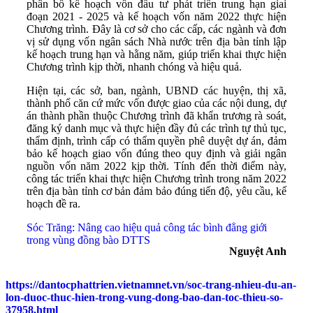
phân bổ kế hoạch vốn đầu tư phát triển trung hạn giai
đoạn 2021 - 2025 và kế hoạch vốn năm 2022 thực hiện
Chương trình. Đây là cơ sở cho các cấp, các ngành và đơn
vị sử dụng vốn ngân sách Nhà nước trên địa bàn tỉnh lập
kế hoạch trung hạn và hằng năm, giúp triển khai thực hiện
Chương trình kịp thời, nhanh chóng và hiệu quả.
Hiện tại, các sở, ban, ngành, UBND các huyện, thị xã,
thành phố căn cứ mức vốn được giao của các nội dung, dự
án thành phần thuộc Chương trình đã khẩn trương rà soát,
đăng ký danh mục và thực hiện đầy đủ các trình tự thủ tục,
thẩm định, trình cấp có thẩm quyền phê duyệt dự án, đảm
bảo kế hoạch giao vốn đúng theo quy định và giải ngân
nguồn vốn năm 2022 kịp thời. Tính đến thời điểm này,
công tác triển khai thực hiện Chương trình trong năm 2022
trên địa bàn tỉnh cơ bản đảm bảo đúng tiến độ, yêu cầu, kế
hoạch đề ra.
Sóc Trăng: Nâng cao hiệu quả công tác bình đẳng giới
trong vùng đồng bào DTTS
Nguyệt Anh
https://dantocphattrien.vietnamnet.vn/soc-trang-nhieu-du-an-
lon-duoc-thuc-hien-trong-vung-dong-bao-dan-toc-thieu-so-
37958.html