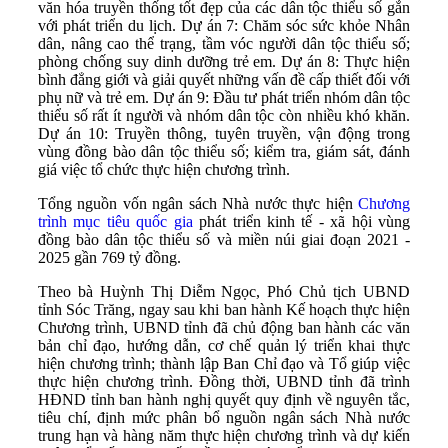
văn hóa truyền thống tốt đẹp của các dân tộc thiểu số gắn
với phát triển du lịch. Dự án 7: Chăm sóc sức khỏe Nhân
dân, nâng cao thể trạng, tầm vóc người dân tộc thiểu số;
phòng chống suy dinh dưỡng trẻ em. Dự án 8: Thực hiện
bình đẳng giới và giải quyết những vấn đề cấp thiết đối với
phụ nữ và trẻ em. Dự án 9: Đầu tư phát triển nhóm dân tộc
thiểu số rất ít người và nhóm dân tộc còn nhiều khó khăn.
Dự án 10: Truyền thông, tuyên truyền, vận động trong
vùng đồng bào dân tộc thiểu số; kiểm tra, giám sát, đánh
giá việc tổ chức thực hiện chương trình.
Tổng nguồn vốn ngân sách Nhà nước thực hiện
Chương
trình mục tiêu quốc gia
phát triển kinh tế - xã hội vùng
đồng bào dân tộc thiểu số và miền núi giai đoạn 2021 -
2025 gần 769 tỷ đồng.
Theo bà Huỳnh Thị Diễm Ngọc, Phó Chủ tịch UBND
tỉnh Sóc Trăng, ngay sau khi ban hành Kế hoạch thực hiện
Chương trình, UBND tỉnh đã chủ động ban hành các văn
bản chỉ đạo, hướng dẫn, cơ chế quản lý triển khai thực
hiện chương trình; thành lập Ban Chỉ đạo và Tổ giúp việc
thực hiện chương trình. Đồng thời, UBND tỉnh đã trình
HĐND tỉnh ban hành nghị quyết quy định về nguyên tắc,
tiêu chí, định mức phân bổ nguồn ngân sách Nhà nước
trung hạn và hàng năm thực hiện chương trình và dự kiến