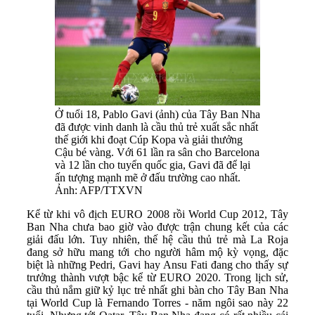
Ở tuổi 18, Pablo Gavi (ảnh) của Tây Ban Nha
đã được vinh danh là cầu thủ trẻ xuất sắc nhất
thế giới khi đoạt Cúp Kopa và giải thưởng
Cậu bé vàng. Với 61 lần ra sân cho Barcelona
và 12 lần cho tuyển quốc gia, Gavi đã để lại
ấn tượng mạnh mẽ ở đấu trường cao nhất.
Ảnh: AFP/TTXVN
Kể từ khi vô địch EURO 2008 rồi World Cup 2012, Tây
Ban Nha chưa bao giờ vào được trận chung kết của các
giải đấu lớn. Tuy nhiên, thế hệ cầu thủ trẻ mà La Roja
đang sở hữu mang tới cho người hâm mộ kỳ vọng, đặc
biệt là những Pedri, Gavi hay Ansu Fati đang cho thấy sự
trưởng thành vượt bậc kể từ EURO 2020. Trong lịch sử,
cầu thủ nắm giữ kỷ lục trẻ nhất ghi bàn cho Tây Ban Nha
tại World Cup là Fernando Torres - năm ngôi sao này 22