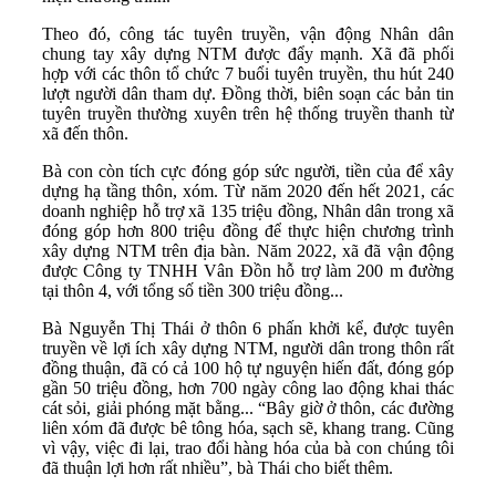
Theo đó, công tác tuyên truyền, vận động Nhân dân
chung tay xây dựng NTM được đẩy mạnh. Xã đã phối
hợp với các thôn tổ chức 7 buổi tuyên truyền, thu hút 240
lượt người dân tham dự. Đồng thời, biên soạn các bản tin
tuyên truyền thường xuyên trên hệ thống truyền thanh từ
xã đến thôn.
Bà con còn tích cực đóng góp sức người, tiền của để xây
dựng hạ tầng thôn, xóm. Từ năm 2020 đến hết 2021, các
doanh nghiệp hỗ trợ xã 135 triệu đồng, Nhân dân trong xã
đóng góp hơn 800 triệu đồng để thực hiện chương trình
xây dựng NTM trên địa bàn. Năm 2022, xã đã vận động
được Công ty TNHH Vân Đồn hỗ trợ làm 200 m đường
tại thôn 4, với tổng số tiền 300 triệu đồng...
Bà Nguyễn Thị Thái ở thôn 6 phấn khởi kể, được tuyên
truyền về lợi ích xây dựng NTM, người dân trong thôn rất
đồng thuận, đã có cả 100 hộ tự nguyện hiến đất, đóng góp
gần 50 triệu đồng, hơn 700 ngày công lao động khai thác
cát sỏi, giải phóng mặt bằng... “Bây giờ ở thôn, các đường
liên xóm đã được bê tông hóa, sạch sẽ, khang trang. Cũng
vì vậy, việc đi lại, trao đổi hàng hóa của bà con chúng tôi
đã thuận lợi hơn rất nhiều”, bà Thái cho biết thêm.