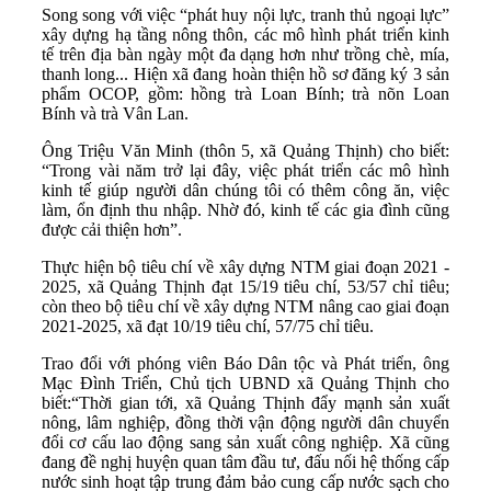
Song song với việc “phát huy nội lực, tranh thủ ngoại lực”
xây dựng hạ tầng nông thôn, các mô hình phát triển kinh
tế trên địa bàn ngày một đa dạng hơn như trồng chè, mía,
thanh long... Hiện xã đang hoàn thiện hồ sơ đăng ký 3 sản
phẩm OCOP, gồm: hồng trà Loan Bính; trà nõn Loan
Bính và trà Vân Lan.
Ông Triệu Văn Minh (thôn 5, xã Quảng Thịnh) cho biết:
“Trong vài năm trở lại đây, việc phát triển các mô hình
kinh tế giúp người dân chúng tôi có thêm công ăn, việc
làm, ổn định thu nhập. Nhờ đó, kinh tế các gia đình cũng
được cải thiện hơn”.
Thực hiện bộ tiêu chí về xây dựng NTM giai đoạn 2021 -
2025, xã Quảng Thịnh đạt 15/19 tiêu chí, 53/57 chỉ tiêu;
còn theo bộ tiêu chí về xây dựng NTM nâng cao giai đoạn
2021-2025, xã đạt 10/19 tiêu chí, 57/75 chỉ tiêu.
Trao đổi với phóng viên Báo Dân tộc và Phát triển, ông
Mạc Đình Triển, Chủ tịch UBND xã Quảng Thịnh cho
biết:“Thời gian tới, xã Quảng Thịnh đẩy mạnh sản xuất
nông, lâm nghiệp, đồng thời vận động người dân chuyển
đổi cơ cấu lao động sang sản xuất công nghiệp. Xã cũng
đang đề nghị huyện quan tâm đầu tư, đấu nối hệ thống cấp
nước sinh hoạt tập trung đảm bảo cung cấp nước sạch cho