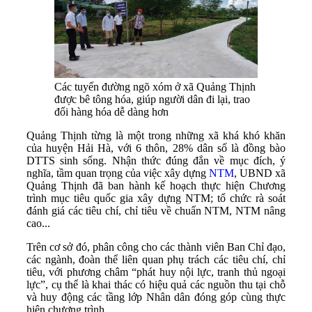
Các tuyến đường ngõ xóm ở xã Quảng Thịnh
được bê tông hóa, giúp người dân đi lại, trao
đổi hàng hóa dễ dàng hơn
Quảng Thịnh từng là một trong những xã khá khó khăn
của huyện Hải Hà, với 6 thôn, 28% dân số là đồng bào
DTTS sinh sống. Nhận thức đúng đắn về mục đích, ý
nghĩa, tầm quan trọng của việc xây dựng
NTM
, UBND xã
Quảng Thịnh đã ban hành kế hoạch thực hiện Chương
trình mục tiêu quốc gia xây dựng NTM; tổ chức rà soát
đánh giá các tiêu chí, chỉ tiêu về chuẩn NTM, NTM nâng
cao...
Trên cơ sở đó, phân công cho các thành viên Ban Chỉ đạo,
các ngành, đoàn thể liên quan phụ trách các tiêu chí, chỉ
tiêu, với phương châm “phát huy nội lực, tranh thủ ngoại
lực”, cụ thể là khai thác có hiệu quả các nguồn thu tại chỗ
và huy động các tầng lớp Nhân dân đóng góp cùng thực
hiện chương trình.