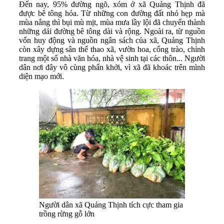
Đến nay, 95% đường ngõ, xóm ở xã Quảng Thịnh đã
được bê tông hóa. Từ những con đường đất nhỏ hẹp mà
mùa nắng thì bụi mù mịt, mùa mưa lầy lội đã chuyển thành
những dải đường bê tông dài và rộng. Ngoài ra, từ nguồn
vốn huy động và nguồn ngân sách của xã, Quảng Thịnh
còn xây dựng sân thể thao xã, vườn hoa, cổng trào, chỉnh
trang một số nhà văn hóa, nhà vệ sinh tại các thôn... Người
dân nơi đây vô cùng phấn khởi, vì xã đã khoác trên mình
diện mạo mới.
Người dân xã Quảng Thịnh tích cực tham gia
trồng rừng gỗ lớn