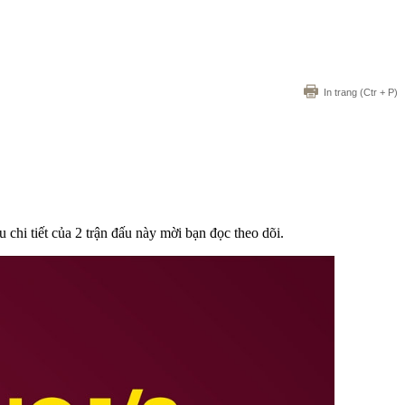
In trang
(Ctr + P)
chi tiết của 2 trận đấu này mời bạn đọc theo dõi.