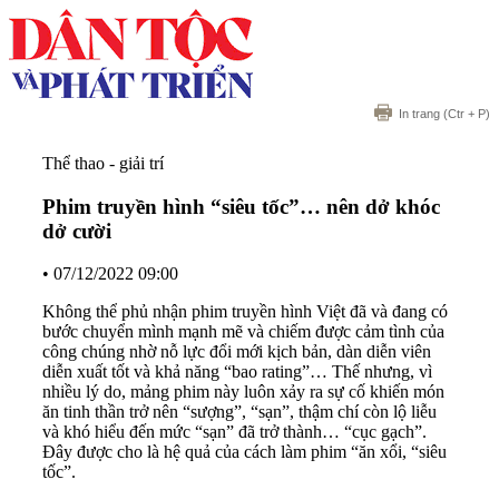
In trang
(Ctr + P)
Thể thao - giải trí
Phim truyền hình “siêu tốc”… nên dở khóc
dở cười
•
07/12/2022 09:00
Không thể phủ nhận phim truyền hình Việt đã và đang có
bước chuyển mình mạnh mẽ và chiếm được cảm tình của
công chúng nhờ nỗ lực đổi mới kịch bản, dàn diễn viên
diễn xuất tốt và khả năng “bao rating”… Thế nhưng, vì
nhiều lý do, mảng phim này luôn xảy ra sự cố khiến món
ăn tinh thần trở nên “sượng”, “sạn”, thậm chí còn lộ liễu
và khó hiểu đến mức “sạn” đã trở thành… “cục gạch”.
Đây được cho là hệ quả của cách làm phim “ăn xổi, “siêu
tốc”.