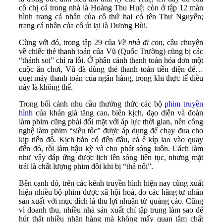
cô chị cả trong nhà là Hoàng Thu Huệ; còn ở tập 12 màn
hình trang cá nhân của cô thứ hai có tên Thư Nguyễn;
trang cá nhân của cô út lại là Dương Bùi.
Cùng với đó, trong tập 29 của
Về nhà đi con
, câu chuyện
về chiếc thẻ thanh toán của Vũ (Quốc Trường) cũng bị các
“thánh soi” chỉ ra lỗi. Ở phân cảnh thanh toán hóa đơn một
cuộc ăn chơi, Vũ đã dùng thẻ thanh toán tiền điện để…
quẹt máy thanh toán của ngân hàng, trong khi thực tế điều
này là không thể.
Trong bối cảnh nhu cầu thưởng thức các bộ
phim truyền
hình
của khán giả tăng cao, biên kịch, đạo diễn và đoàn
làm phim cũng phải đối mặt với áp lực thời gian, nên công
nghệ làm phim “siêu tốc” được áp dụng để chạy đua cho
kịp tiến độ. Kịch bản có đến đâu, cả ê kíp lao vào quay
đến đó, rồi làm hậu kỳ và cho phát sóng luôn. Cách làm
như vậy đáp ứng được lịch lên sóng liên tục, nhưng mặt
trái là chất lượng phim đôi khi bị “thả nổi”.
Bên cạnh đó, trên các kênh truyền hình hiện nay cũng xuất
hiện nhiều bộ phim được xã hội hoá, do các hãng tư nhân
sản xuất với mục đích là thu lợi nhuận từ quảng cáo. Cũng
vì doanh thu, nhiều nhà sản xuất chỉ tập trung làm sao để
hút thật nhiều nhãn hàng mà không mấy quan tâm chất