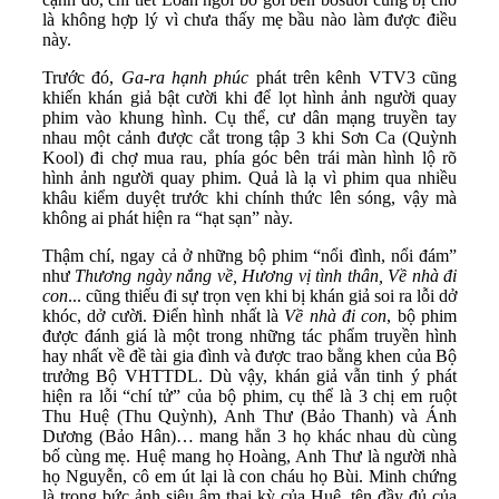
là không hợp lý vì chưa thấy mẹ bầu nào làm được điều
này.
Trước đó,
Ga-ra hạnh phúc
phát trên kênh VTV3 cũng
khiến khán giả bật cười khi để lọt hình ảnh người quay
phim vào khung hình. Cụ thể, cư dân mạng truyền tay
nhau một cảnh được cắt trong tập 3 khi Sơn Ca (Quỳnh
Kool) đi chợ mua rau, phía góc bên trái màn hình lộ rõ
hình ảnh người quay phim. Quả là lạ vì phim qua nhiều
khâu kiểm duyệt trước khi chính thức lên sóng, vậy mà
không ai phát hiện ra “hạt sạn” này.
Thậm chí, ngay cả ở những bộ phim “nổi đình, nổi đám”
như
Thương ngày nắng về, Hương vị tình thân, Về nhà đi
con
... cũng thiếu đi sự trọn vẹn khi bị khán giả soi ra lỗi dở
khóc, dở cười. Điển hình nhất là
Về nhà đi con
, bộ phim
được đánh giá là một trong những tác phẩm truyền hình
hay nhất về đề tài gia đình và được trao bằng khen của Bộ
trưởng Bộ VHTTDL. Dù vậy, khán giả vẫn tinh ý phát
hiện ra lỗi “chí tử” của bộ phim, cụ thể là 3 chị em ruột
Thu Huệ (Thu Quỳnh), Anh Thư (Bảo Thanh) và Ánh
Dương (Bảo Hân)… mang hẳn 3 họ khác nhau dù cùng
bố cùng mẹ. Huệ mang họ Hoàng, Anh Thư là người nhà
họ Nguyễn, cô em út lại là con cháu họ Bùi. Minh chứng
là trong bức ảnh siêu âm thai kỳ của Huệ, tên đầy đủ của