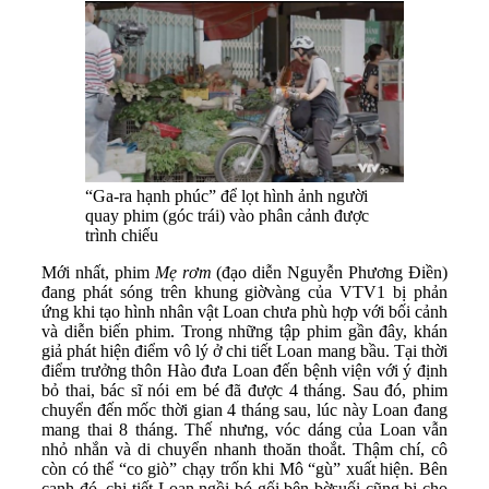
“Ga-ra hạnh phúc” để lọt hình ảnh người
quay phim (góc trái) vào phân cảnh được
trình chiếu
Mới nhất, phim
Mẹ rơm
(đạo diễn Nguyễn Phương Điền)
đang phát sóng trên khung giờvàng của VTV1 bị phản
ứng khi tạo hình nhân vật Loan chưa phù hợp với bối cảnh
và diễn biến phim. Trong những tập phim gần đây, khán
giả phát hiện điểm vô lý ở chi tiết Loan mang bầu. Tại thời
điểm trưởng thôn Hào đưa Loan đến bệnh viện với ý định
bỏ thai, bác sĩ nói em bé đã được 4 tháng. Sau đó, phim
chuyển đến mốc thời gian 4 tháng sau, lúc này Loan đang
mang thai 8 tháng. Thế nhưng, vóc dáng của Loan vẫn
nhỏ nhắn và di chuyển nhanh thoăn thoắt. Thậm chí, cô
còn có thể “co giò” chạy trốn khi Mô “gù” xuất hiện. Bên
cạnh đó, chi tiết Loan ngồi bó gối bên bờsuối cũng bị cho