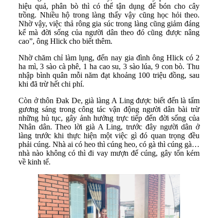
hiệu quả, phân bò thì có thể tận dụng để bón cho cây
trồng. Nhiều hộ trong làng thấy vậy cũng học hỏi theo.
Nhờ vậy, việc thả rông gia súc trong làng cũng giảm đáng
kể mà đời sống của người dân theo đó cũng được nâng
cao”, ông Hlick cho biết thêm.
Nhờ chăm chỉ làm lụng, đến nay gia đình ông Hlick có 2
ha mì, 3 sào cà phê, 1 ha cao su, 3 sào lúa, 9 con bò. Thu
nhập bình quân mỗi năm đạt khoảng 100 triệu đồng, sau
khi đã trừ hết chi phí.
Còn ở thôn Đak De, già làng A Ling được biết đến là tấm
gương sáng trong công tác vận động người dân bài trừ
những hủ tục, gây ảnh hưởng trực tiếp đến đời sống của
Nhân dân. Theo lời già A Ling, trước đây người dân ở
làng trước khi thực hiện một việc gì đó quan trọng đều
phải cúng. Nhà ai có heo thì cúng heo, có gà thì cúng gà…
nhà nào không có thì đi vay mượn để cúng, gây tốn kém
về kinh tế.