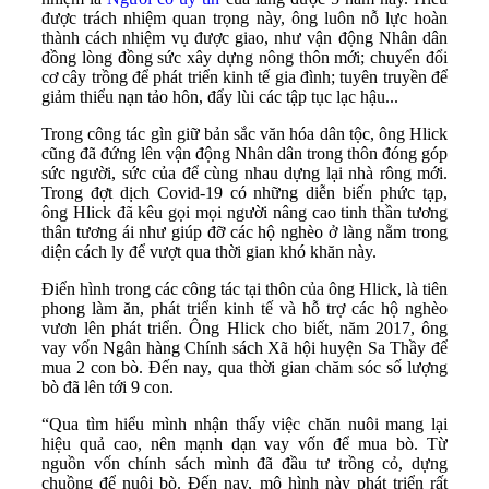
được trách nhiệm quan trọng này, ông luôn nỗ lực hoàn
thành cách nhiệm vụ được giao, như vận động Nhân dân
đồng lòng đồng sức xây dựng nông thôn mới; chuyển đổi
cơ cây trồng để phát triển kinh tế gia đình; tuyên truyền để
giảm thiểu nạn tảo hôn, đẩy lùi các tập tục lạc hậu...
Trong công tác gìn giữ bản sắc văn hóa dân tộc, ông Hlick
cũng đã đứng lên vận động Nhân dân trong thôn đóng góp
sức người, sức của để cùng nhau dựng lại nhà rông mới.
Trong đợt dịch Covid-19 có những diễn biến phức tạp,
ông Hlick đã kêu gọi mọi người nâng cao tinh thần tương
thân tương ái như giúp đỡ các hộ nghèo ở làng nằm trong
diện cách ly để vượt qua thời gian khó khăn này.
Điển hình trong các công tác tại thôn của ông Hlick, là tiên
phong làm ăn, phát triển kinh tế và hỗ trợ các hộ nghèo
vươn lên phát triển. Ông Hlick cho biết, năm 2017, ông
vay vốn Ngân hàng Chính sách Xã hội huyện Sa Thầy để
mua 2 con bò. Đến nay, qua thời gian chăm sóc số lượng
bò đã lên tới 9 con.
“Qua tìm hiểu mình nhận thấy việc chăn nuôi mang lại
hiệu quả cao, nên mạnh dạn vay vốn để mua bò. Từ
nguồn vốn chính sách mình đã đầu tư trồng cỏ, dựng
chuồng để nuôi bò. Đến nay, mô hình này phát triển rất