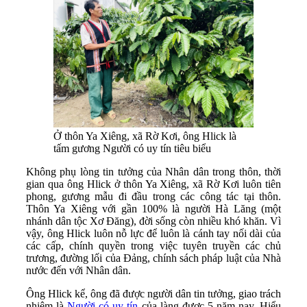
Ở thôn Ya Xiêng, xã Rờ Kơi, ông Hlick là
tấm gương Người có uy tín tiêu biểu
Không phụ lòng tin tưởng của Nhân dân trong thôn, thời
gian qua ông Hlick ở thôn Ya Xiêng, xã Rờ Kơi luôn tiên
phong, gương mẫu đi đầu trong các công tác tại thôn.
Thôn Ya Xiêng với gần 100% là người Hà Lăng (một
nhánh dân tộc Xơ Đăng), đời sống còn nhiều khó khăn. Vì
vậy, ông Hlick luôn nỗ lực để luôn là cánh tay nối dài của
các cấp, chính quyền trong việc tuyên truyền các chủ
trương, đường lối của Đảng, chính sách pháp luật của Nhà
nước đến với Nhân dân.
Ông Hlick kể, ông đã được người dân tin tưởng, giao trách
nhiệm là
Người có uy tín
của làng được 5 năm nay. Hiểu