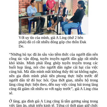
Với uy tín của mình, già A Ling (thứ 2 bên
phải) đã có rất nhiều đóng góp cho thôn Đak
De.
“Những hủ tục đã ăn sâu vào tiềm thức của người dân nên
công tác vận động, tuyên truyền người dân gặp rất nhiều
khó khăn. Mình phải lồng ghép tuyên truyền trong các
buổi họp làng, nói cho người dân nghe cái hại của việc
cúng bái. Mà dân mình mắt không thấy thì tai không nghe,
nên gia đình mình phải tiên phong thực hiện trước để
người dân từ đó học hỏi. Qua thời gian, nhiều hộ trong
làng cũng thực hiện theo, đến nay việc cúng bái trong làng
cũng đã giảm rất nhiều so với ngày trước”, già A Ling chia
sẻ.
Ở làng, gia đình già A Ling cũng là tấm gương sáng trong
việc làm ăn, phát triển kinh tế. Từng có thời gian giữ chức