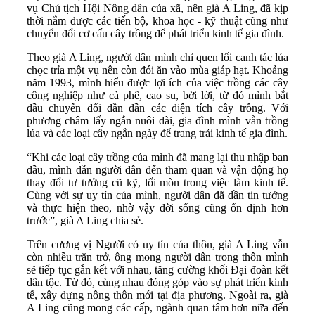
vụ Chủ tịch Hội Nông dân của xã, nên già A Ling, đã kịp
thời nắm được các tiến bộ, khoa học - kỹ thuật cũng như
chuyển đổi cơ cấu cây trồng để phát triển kinh tế gia đình.
Theo già A Ling, người dân mình chỉ quen lối canh tác lúa
chọc trỉa một vụ nên còn đói ăn vào mùa giáp hạt. Khoảng
năm 1993, mình hiểu được lợi ích của việc trồng các cây
công nghiệp như cà phê, cao su, bời lời, từ đó mình bắt
đầu chuyển đổi dần dần các diện tích cây trồng. Với
phương châm lấy ngắn nuôi dài, gia đình mình vẫn trồng
lúa và các loại cây ngắn ngày để trang trải kinh tế gia đình.
“Khi các loại cây trồng của mình đã mang lại thu nhập ban
đầu, mình dẫn người dân đến tham quan và vận động họ
thay đổi tư tưởng cũ kỹ, lối mòn trong việc làm kinh tế.
Cùng với sự uy tín của mình, người dân đã dần tin tưởng
và thực hiện theo, nhờ vậy đời sống cũng ổn định hơn
trước”, già A Ling chia sẻ.
Trên cương vị Người có uy tín của thôn, già A Ling vẫn
còn nhiều trăn trở, ông mong người dân trong thôn mình
sẽ tiếp tục gắn kết với nhau, tăng cường khối Đại đoàn kết
dân tộc. Từ đó, cùng nhau đóng góp vào sự phát triển kinh
tế, xây dựng nông thôn mới tại địa phương. Ngoài ra, già
A Ling cũng mong các cấp, ngành quan tâm hơn nữa đến