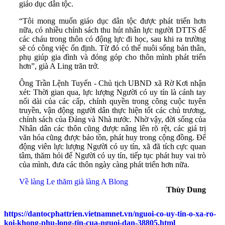
giáo dục dân tộc.
“Tôi mong muốn giáo dục dân tộc được phát triển hơn
nữa, có nhiều chính sách thu hút nhân lực người DTTS để
các cháu trong thôn có động lực đi học, sau khi ra trường
sẽ có công việc ổn định. Từ đó có thể nuôi sống bản thân,
phụ giúp gia đình và đóng góp cho thôn mình phát triển
hơn”, già A Ling trăn trở.
Ông Trần Lệnh Tuyến - Chủ tịch UBND xã Rờ Kơi nhận
xét: Thời gian qua, lực lượng Người có uy tín là cánh tay
nối dài của các cấp, chính quyền trong công cuộc tuyên
truyền, vận động người dân thực hiện tốt các chủ trương,
chính sách của Đảng và Nhà nước. Nhờ vậy, đời sống của
Nhân dân các thôn cũng được nâng lên rõ rệt, các giá trị
văn hóa cũng được bảo tồn, phát huy trong cộng đồng. Để
động viên lực lượng Người có uy tín, xã đã tích cực quan
tâm, thăm hỏi để Người có uy tín, tiếp tục phát huy vai trò
của mình, đưa các thôn ngày càng phát triển hơn nữa.
Về làng Le thăm già làng A Blong
Thùy Dung
https://dantocphattrien.vietnamnet.vn/nguoi-co-uy-tin-o-xa-ro-
koi-khong-phu-long-tin-cua-nguoi-dan-38805.html