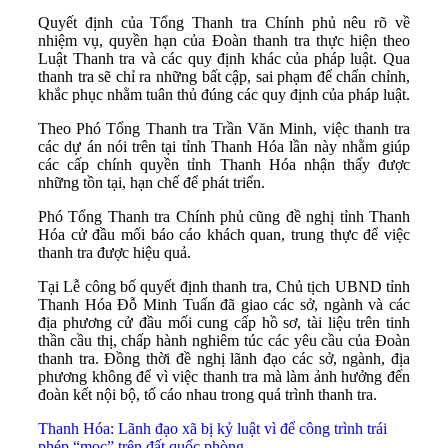
Quyết định của Tổng Thanh tra Chính phủ nêu rõ về
nhiệm vụ, quyền hạn của Đoàn thanh tra thực hiện theo
Luật Thanh tra và các quy định khác của pháp luật. Qua
thanh tra sẽ chỉ ra những bất cập, sai phạm để chấn chỉnh,
khắc phục nhằm tuân thủ đúng các quy định của pháp luật.
Theo Phó Tổng Thanh tra Trần Văn Minh, việc thanh tra
các dự án nói trên tại tỉnh Thanh Hóa lần này nhằm giúp
các cấp chính quyền tỉnh Thanh Hóa nhận thấy được
những tồn tại, hạn chế để phát triển.
Phó Tổng Thanh tra Chính phủ cũng đề nghị tỉnh Thanh
Hóa cử đầu mối báo cáo khách quan, trung thực để việc
thanh tra được hiệu quả.
Tại Lễ công bố quyết định thanh tra, Chủ tịch UBND tỉnh
Thanh Hóa Đỗ Minh Tuấn đã giao các sở, ngành và các
địa phương cử đầu mối cung cấp hồ sơ, tài liệu trên tinh
thần cầu thị, chấp hành nghiêm túc các yêu cầu của Đoàn
thanh tra. Đồng thời đề nghị lãnh đạo các sở, ngành, địa
phương không để vì việc thanh tra mà làm ảnh hưởng đến
đoàn kết nội bộ, tố cáo nhau trong quá trình thanh tra.
Thanh Hóa: Lãnh đạo xã bị kỷ luật vì để công trình trái
phép “mọc” trên đất quốc phòng