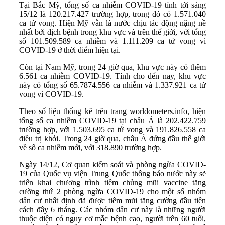
Tại Bắc Mỹ, tổng số ca nhiễm COVID-19 tính tới sáng
15/12 là 120.217.427 trường hợp, trong đó có 1.571.040
ca tử vong. Hiện Mỹ vẫn là nước chịu tác động nặng nề
nhất bởi dịch bệnh trong khu vực và trên thế giới, với tổng
số 101.509.589 ca nhiễm và 1.111.209 ca tử vong vì
COVID-19 ở thời điểm hiện tại.
Còn tại Nam Mỹ, trong 24 giờ qua, khu vực này có thêm
6.561 ca nhiễm COVID-19. Tính cho đến nay, khu vực
này có tổng số 65.7874.556 ca nhiễm và 1.337.921 ca tử
vong vì COVID-19.
Theo số liệu thống kê trên trang worldometers.info, hiện
tổng số ca nhiễm COVID-19 tại châu Á là 202.422.759
trường hợp, với 1.503.695 ca tử vong và 191.826.558 ca
điều trị khỏi. Trong 24 giờ qua, châu Á đứng đầu thế giới
về số ca nhiễm mới, với 318.890 trường hợp.
Ngày 14/12, Cơ quan kiểm soát và phòng ngừa COVID-
19 của Quốc vụ viện Trung Quốc thông báo nước này sẽ
triển khai chương trình tiêm chủng mũi vaccine tăng
cường thứ 2 phòng ngừa COVID-19 cho một số nhóm
dân cư nhất định đã được tiêm mũi tăng cường đầu tiên
cách đây 6 tháng. Các nhóm dân cư này là những người
thuộc diện có nguy cơ mắc bệnh cao, người trên 60 tuổi,