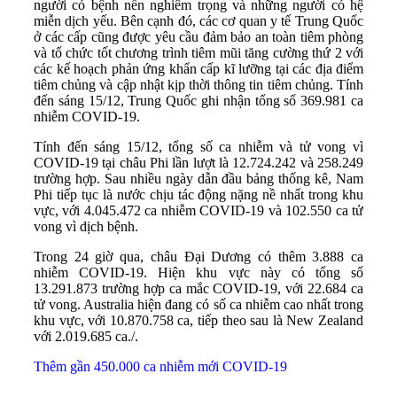
người có bệnh nền nghiêm trọng và những người có hệ
miễn dịch yếu. Bên cạnh đó, các cơ quan y tế Trung Quốc
ở các cấp cũng được yêu cầu đảm bảo an toàn tiêm phòng
và tổ chức tốt chương trình tiêm mũi tăng cường thứ 2 với
các kế hoạch phản ứng khẩn cấp kĩ lưỡng tại các địa điểm
tiêm chủng và cập nhật kịp thời thông tin tiêm chủng. Tính
đến sáng 15/12, Trung Quốc ghi nhận tổng số 369.981 ca
nhiễm COVID-19.
Tính đến sáng 15/12, tổng số ca nhiễm và tử vong vì
COVID-19 tại châu Phi lần lượt là 12.724.242 và 258.249
trường hợp. Sau nhiều ngày dẫn đầu bảng thống kê, Nam
Phi tiếp tục là nước chịu tác động nặng nề nhất trong khu
vực, với 4.045.472 ca nhiễm COVID-19 và 102.550 ca tử
vong vì dịch bệnh.
Trong 24 giờ qua, châu Đại Dương có thêm 3.888 ca
nhiễm COVID-19. Hiện khu vực này có tổng số
13.291.873 trường hợp ca mắc COVID-19, với 22.684 ca
tử vong. Australia hiện đang có số ca nhiễm cao nhất trong
khu vực, với 10.870.758 ca, tiếp theo sau là New Zealand
với 2.019.685 ca./.
Thêm gần 450.000 ca nhiễm mới COVID-19