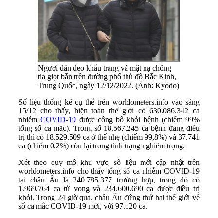
Người dân đeo khẩu trang và mặt nạ chống
tia giọt bắn trên đường phố thủ đô Bắc Kinh,
Trung Quốc, ngày 12/12/2022. (Ảnh: Kyodo)
Số liệu thống kê cụ thể trên worldometers.info vào sáng
15/12 cho thấy, hiện toàn thế giới có 630.086.342 ca
nhiễm
COVID-19
được công bố khỏi bệnh (chiếm 99%
tổng số ca mắc). Trong số 18.567.245 ca bệnh đang điều
trị thì có 18.529.509 ca ở thể nhẹ (chiếm 99,8%) và 37.741
ca (chiếm 0,2%) còn lại trong tình trạng nghiêm trọng.
Xét theo quy mô khu vực, số liệu mới cập nhật trên
worldometers.info cho thấy tổng số ca nhiễm COVID-19
tại châu Âu là 240.785.377 trường hợp, trong đó có
1.969.764 ca tử vong và 234.600.690 ca được điều trị
khỏi. Trong 24 giờ qua, châu Âu đứng thứ hai thế giới về
số ca mắc COVID-19 mới, với 97.120 ca.