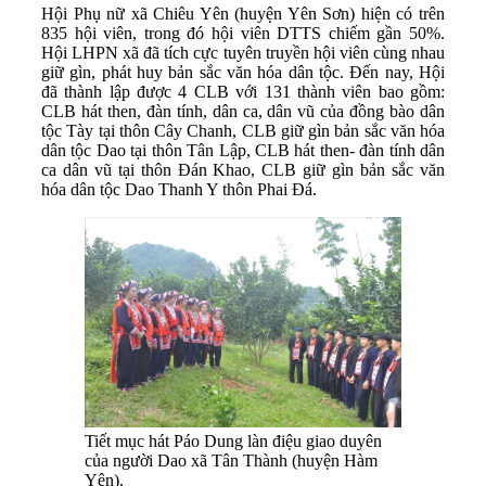
Hội Phụ nữ xã Chiêu Yên (huyện Yên Sơn) hiện có trên
835 hội viên, trong đó hội viên DTTS chiếm gần 50%.
Hội LHPN xã đã tích cực tuyên truyền hội viên cùng nhau
giữ gìn, phát huy bản sắc văn hóa dân tộc. Đến nay, Hội
đã thành lập được 4 CLB với 131 thành viên bao gồm:
CLB hát then, đàn tính, dân ca, dân vũ của đồng bào dân
tộc Tày tại thôn Cây Chanh, CLB giữ gìn bản sắc văn hóa
dân tộc Dao tại thôn Tân Lập, CLB hát then- đàn tính dân
ca dân vũ tại thôn Đán Khao, CLB giữ gìn bản sắc văn
hóa dân tộc Dao Thanh Y thôn Phai Đá.
Tiết mục hát Páo Dung làn điệu giao duyên
của người Dao xã Tân Thành (huyện Hàm
Yên).