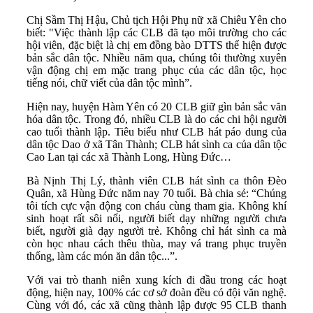
Chị Sầm Thị Hậu, Chủ tịch Hội Phụ nữ xã Chiêu Yên cho
biết: "Việc thành lập các CLB đã tạo môi trường cho các
hội viên, đặc biệt là chị em đồng bào DTTS thể hiện được
bản sắc dân tộc. Nhiều năm qua, chúng tôi thường xuyên
vận động chị em mặc trang phục của các dân tộc, học
tiếng nói, chữ viết của dân tộc mình”.
Hiện nay, huyện Hàm Yên có 20 CLB giữ gìn bản sắc văn
hóa dân tộc. Trong đó, nhiều CLB là do các chi hội người
cao tuổi thành lập. Tiêu biểu như CLB hát páo dung của
dân tộc Dao ở xã Tân Thành; CLB hát sình ca của dân tộc
Cao Lan tại các xã Thành Long, Hùng Đức…
Bà Nịnh Thị Lý, thành viên CLB hát sình ca thôn Đèo
Quân, xã Hùng Đức năm nay 70 tuổi. Bà chia sẻ: “Chúng
tôi tích cực vận động con cháu cùng tham gia. Không khí
sinh hoạt rất sôi nổi, người biết dạy những người chưa
biết, người già dạy người trẻ. Không chỉ hát sình ca mà
còn học nhau cách thêu thùa, may vá trang phục truyền
thống, làm các món ăn dân tộc...”.
Với vai trò thanh niên xung kích đi đầu trong các hoạt
động, hiện nay, 100% các cơ sở đoàn đều có đội văn nghệ.
Cùng với đó, các xã cũng thành lập được 95 CLB thanh