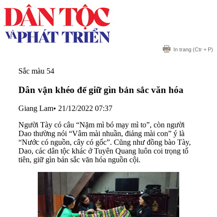
In trang
(Ctr + P)
Sắc màu 54
Dân vận khéo để giữ gìn bản sắc văn hóa
Giang Lam
•
21/12/2022 07:37
Người Tày có câu “Nặm mì bó mạy mì to”, còn người
Dao thường nói “Vâm mài nhuần, điảng mài con” ý là
“Nước có nguồn, cây có gốc”. Cũng như đồng bào Tày,
Dao, các dân tộc khác ở Tuyên Quang luôn coi trọng tổ
tiên, giữ gìn bản sắc văn hóa nguồn cội.