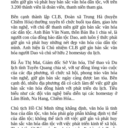
niên giữ gìn và phát huy bản sắc văn hóa dân tộc, với trên
3.200 thành viên là đoàn viên, thanh niên tham gia.
Bên cạnh thành lập CLB, Đoàn xã Trung Hà (huyện
Chiêm Hóa) thường xuyên tổ chức buổi tọa đàm, giao lưu
văn nghệ, với chủ đề thanh niên giữ gìn bản sắc văn hóa
các dân tộc. Anh Bàn Văn Nam, thôn Bản Ba 1 chia sẻ, là
người con của đồng bào dân tộc Dao, anh luôn ý thức phải
giữ gìn và phát huy những nét đẹp văn hóa của dân tộc
mình. Anh hiện là Chủ nhiệm CLB giữ gìn bản sắc văn
hóa người Dao và chủ sở hữu 2 homestay du lịch.
Bà Âu Thị Mai, Giám đốc Sở Văn hóa, Thể thao và Du
lịch tỉnh Tuyên Quang chia sẻ, với sự đồng lòng vào cuộc
của các địa phương, tổ chức xã hội, phong trào văn hóa
văn nghệ, giữ gìn bản sắc ngày càng được lan tỏa. Bên
cạnh đó, nhiều địa phương đã có cách làm để việc giữ gìn
bản sắc văn hóa đồng hành với phát triển du lịch. Tiêu
biểu như các đội văn nghệ biểu diễn tại các homestay ở
Lâm Bình, Na Hang, Chiêm Hóa...
Chủ tịch Hồ Chí Minh từng khẳng định, văn hóa là tinh
hoa của dân tộc, văn hóa phải góp phần khẳng định vị thế
của dân tộc; không thể tách rời việc giữ gìn và phát huy
bản sắc văn hóa dân tộc với việc phát triển kinh tế xã hội.