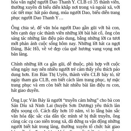
hóa văn nghệ người Dao Thanh Y. CLB có 35 thành viên,
thường xuyên đi biểu diễn khắp nơi trong và ngoài xã, với
các tiết mục hát páo dung, múa người Dao, biểu diễn trang
phục người Dao Thanh Y…
Ông chia sẻ, để văn hóa người Dao gần gũi với bà con,
bên cạnh dạy các thành viên những lời bài hát cổ, ông còn
sáng tác những làn điệu páo dung, bằng những lời ca tươi
mới phản ánh cuộc sống hôm nay. Những lời hát ca ngợi
Đảng, Bác Hồ, về vẻ đẹp của quê hương vang vọng nơi
bản làng.
Chính những lời ca gần gũi, dễ thuộc, phù hợp với cuộc
sống ngày nay nên nhiều người trẻ cảm thấy yêu thích páo
dung hơn. Em Bàn Thị Uyên, thành viên CLB bày tỏ, từ
ngày tham gia CLB, em biết cách làm trang phục, tự mặc
trang phục và em còn biết hát nhiều bài làn điệu ru con,
hát giao duyên.
Ông Lục Văn Bảy là người “truyền cảm hứng” cho bà con
Sán Díu xã Ninh Lai (huyện Sơn Dương) yêu thích làn
điệu soọng cô. Cách đây hơn 10 năm, vì lo lắng bản sắc
văn hóa đặc sắc của dân tộc mình sẽ bị thất truyền, ông
cùng các cụ cao niên trong xã, đã đứng ra vận động những
người biết hát trong làng, thường xuyên tổ chức hát giao