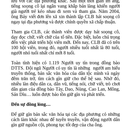
lưu với các địa phương khác. Sau một thời gian im ắng,
tiếng soọng cô lại ngân vang khắp bản làng khiến người
già người trẻ kéo nhau đi xem và tham gia. Năm 2004,
ông Bảy viết đơn lên xã xin thành lập CLB hát soọng cô
ngay tại địa phương và được chính quyền xã chấp thuận.
Tham gia CLB, các thành viên được dạy hát soọng cô,
dạy đọc chữ, viết chữ của tổ tiên. Đặc biệt, luôn chú trọng
đến việc phát triển hội viên mới. Đến nay, CLB đã có trên
100 hội viên, trong đó, người nhiều tuổi nhất là 80 tuổi,
người nhỏ tuổi nhất chỉ mới 8 tuổi.
Toàn tỉnh hiện có 1.119 Người uy tín trong đồng bào
DTTS. Đội ngũ Người có uy tín là những người am hiểu
truyền thống, bản sắc văn hóa của dân tộc mình và ngày
đêm trăn trở, tìm cách gìn giữ cho thế hệ sau. Nhờ đó,
nhiều làn điệu dân ca, dân vũ, tiếng nói, chữ viết, trò chơi
dân gian của đồng bào Tày, Dao, Nùng, Cao Lan, Mông,
Sán Dìu… luôn được bảo tồn giữ gìn và phát triển.
Đến sự đồng lòng…
Để giữ gìn bản sắc văn hóa tại các địa phương có những
cách làm khác nhau để tuyên truyền, vận động người dân
gìn giữ nguồn cội, phong tục tốt đẹp của cha ông.