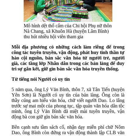
Mô hình dệt thổ cẩm của Chi hội Phụ nữ thôn
Nà Chang, xã Khuôn Hà (huyện Lâm Bình)
thu hút nhiều hội viên tham gia
Mỗi địa phương có những cách làm riêng để trong
công tác tuyên truyền, vận động, phát huy tinh thần tự
hào cội nguồn, bản sắc văn hóa từ người trẻ, người
già, các tầng lớp Nhân dân trong các bản làng để duy
trì sự gắn kết, giữ gìn bản sắc văn hóa truyền thống.
Từ tiếng nói Người có uy tín
5 năm qua, ông Lý Văn Bình, thôn 7, xã Tân Tiến (huyện
Yên Sơn) là Người có uy tín của bản làng. Ông còn là
thầy cúng am hiểu văn hóa, chữ viết người Dao. Lo lắng
trước sự mai một của phong tục, tập quán văn hóa dân tộc
mình, ông Lý Văn Bình đã miệt mài tuyên truyền, vận
động bà con giữ gìn bản sắc văn hóa.
Bên cạnh sưu tầm sách cổ, nhận dạy miễn phí chữ Nôm
Dao, ông Bình còn đứng ra vận động thành lập CLB văn