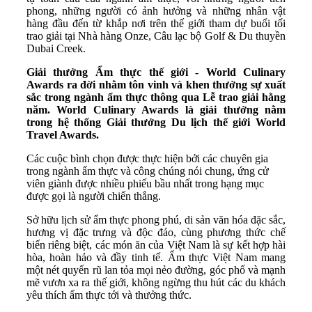
phong, những người có ảnh hưởng và những nhân vật
hàng đầu đến từ khắp nơi trên thế giới tham dự buổi tối
trao giải tại Nhà hàng Onze, Câu lạc bộ Golf & Du thuyền
Dubai Creek.
Giải thưởng Ẩm thực thế giới - World Culinary
Awards ra đời nhằm tôn vinh và khen thưởng sự xuất
sắc trong ngành ẩm thực thông qua Lễ trao giải hằng
năm. World Culinary Awards là giải thưởng nằm
trong hệ thống Giải thưởng Du lịch thế giới World
Travel Awards.
Các cuộc bình chọn được thực hiện bởi các chuyên gia
trong ngành ẩm thực và công chúng nói chung, ứng cử
viên giành được nhiều phiếu bầu nhất trong hạng mục
được gọi là người chiến thắng.
Sở hữu lịch sử ẩm thực phong phú, di sản văn hóa đặc sắc,
hương vị đặc trưng và độc đáo, cùng phương thức chế
biến riêng biệt, các món ăn của Việt Nam là sự kết hợp hài
hòa, hoàn hảo và đầy tinh tế. Ẩm thực Việt Nam mang
một nét quyến rũ lan tỏa mọi nẻo đường, góc phố và mạnh
mẽ vươn xa ra thế giới, không ngừng thu hút các du khách
yêu thích ẩm thực tới và thưởng thức.