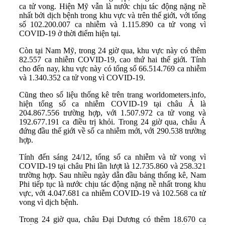
ca tử vong. Hiện Mỹ vẫn là nước chịu tác động nặng nề
nhất bởi dịch bệnh trong khu vực và trên thế giới, với tổng
số 102.200.007 ca nhiễm và 1.115.890 ca tử vong vì
COVID-19 ở thời điểm hiện tại.
Còn tại Nam Mỹ, trong 24 giờ qua, khu vực này có thêm
82.557 ca nhiễm COVID-19, cao thứ hai thế giới. Tính
cho đến nay, khu vực này có tổng số 66.514.769 ca nhiễm
và 1.340.352 ca tử vong vì COVID-19.
Cũng theo số liệu thống kê trên trang worldometers.info,
hiện tổng số ca nhiễm COVID-19 tại châu Á là
204.867.556 trường hợp, với 1.507.972 ca tử vong và
192.677.191 ca điều trị khỏi. Trong 24 giờ qua, châu Á
đứng đầu thế giới về số ca nhiễm mới, với 290.538 trường
hợp.
Tính đến sáng 24/12, tổng số ca nhiễm và tử vong vì
COVID-19 tại châu Phi lần lượt là 12.735.860 và 258.321
trường hợp. Sau nhiều ngày dẫn đầu bảng thống kê, Nam
Phi tiếp tục là nước chịu tác động nặng nề nhất trong khu
vực, với 4.047.681 ca nhiễm COVID-19 và 102.568 ca tử
vong vì dịch bệnh.
Trong 24 giờ qua, châu Đại Dương có thêm 18.670 ca