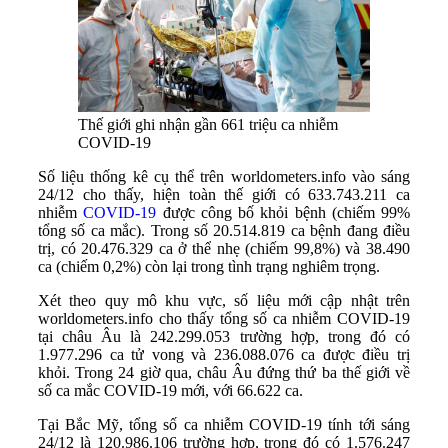
Thế giới ghi nhận gần 661 triệu ca nhiễm
COVID-19
Số liệu thống kê cụ thể trên worldometers.info vào sáng
24/12 cho thấy, hiện toàn thế giới có 633.743.211 ca
nhiễm
COVID-19
được công bố khỏi bệnh (chiếm 99%
tổng số ca mắc). Trong số 20.514.819 ca bệnh đang điều
trị, có 20.476.329 ca ở thể nhẹ (chiếm 99,8%) và 38.490
ca (chiếm 0,2%) còn lại trong tình trạng nghiêm trọng.
Xét theo quy mô khu vực, số liệu mới cập nhật trên
worldometers.info cho thấy tổng số ca nhiễm COVID-19
tại châu Âu là 242.299.053 trường hợp, trong đó có
1.977.296 ca tử vong và 236.088.076 ca được điều trị
khỏi. Trong 24 giờ qua, châu Âu đứng thứ ba thế giới về
số ca mắc COVID-19 mới, với 66.622 ca.
Tại Bắc Mỹ, tổng số ca nhiễm COVID-19 tính tới sáng
24/12 là 120.986.106 trường hợp, trong đó có 1.576.247