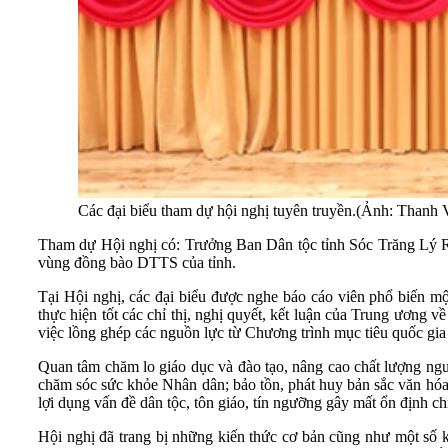
Các đại biểu tham dự hội nghị tuyên truyền.(Ảnh: Thanh
Tham dự Hội nghị có: Trưởng Ban Dân tộc tỉnh Sóc Trăng Lý Rot
vùng đồng bào DTTS của tỉnh.
Tại Hội nghị, các đại biểu được nghe báo cáo viên phổ biến m
thực hiện tốt các chỉ thị, nghị quyết, kết luận của Trung ương v
việc lồng ghép các nguồn lực từ Chương trình mục tiêu quốc gi
Quan tâm chăm lo giáo dục và đào tạo, nâng cao chất lượng nguồn
chăm sóc sức khỏe Nhân dân; bảo tồn, phát huy bản sắc văn hóa 
lợi dụng vấn đề dân tộc, tôn giáo, tín ngưỡng gây mất ổn định chín
Hội nghị đã trang bị những kiến thức cơ bản cũng như một số 