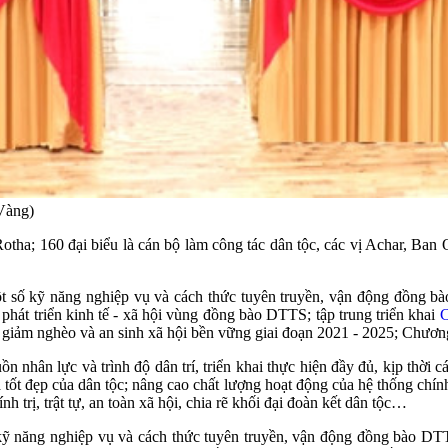
 Vàng)
ha; 160 đại biểu là cán bộ làm công tác dân tộc, các vị Achar, Ban
ột số kỹ năng nghiệp vụ và cách thức tuyên truyền, vận động đồng bà
ề phát triển kinh tế - xã hội vùng đồng bào DTTS; tập trung triển khai
C
a giảm nghèo và an sinh xã hội bền vững giai đoạn 2021 - 2025; Chươ
 nhân lực và trình độ dân trí, triển khai thực hiện đầy đủ, kịp thời 
tốt đẹp của dân tộc; nâng cao chất lượng hoạt động của hệ thống chính
h trị, trật tự, an toàn xã hội, chia rẽ khối đại đoàn kết dân tộc…
kỹ năng nghiệp vụ và cách thức tuyên truyền, vận động đồng bào DT