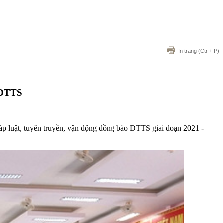
In trang
(Ctr + P)
o DTTS
áp luật, tuyên truyền, vận động đồng bào DTTS giai đoạn 2021 -