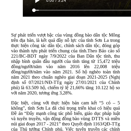
Sự phát triển vượt bậc của vùng đồng bào dân tộc Mông
trên địa bàn, là kết quả đầy nỗ lực của tỉnh Sơn La trong
thực hiện công tác dân tộc, chính sách dân tộc, đóng góp
vào thành tựu phát triển chung của tỉnh.Theo Báo cáo số
221/BC-BDT ngày 7/9/2022 của Ban Dân tộc tỉnh, thu
nhập bình quân đầu người của tỉnh tăng từ 15,472 triệu
đồng/người/năm vào năm 2016 lên 22,008 triệu
đồng/người/năm vào năm 2021. Số hộ nghèo toàn tỉnh
năm 2021 theo chuẩn nghèo giai đoạn 2021-2025 (Nghị
định số 07/2021/NĐ-TTg ngày 27/01/2021 của Chính
phủ) là 63.509 hộ, chiếm tỷ lệ 21,66% tăng 10.122 hộ so
với năm 2020, tương ứng 3,28%.
Đặc biệt, cùng với thực hiện bản cam kết “5 có – 5
không”, tỉnh Sơn La đã chú trọng triển khai có hiệu quả
Đề án “Đẩy mạnh công tác phổ biến, giáo dục pháp luật
và tuyên truyền, vận động đồng bào vùng DTTS và miền
núi giai đoạn 2017 - 2021” theo Quyết định 1163/QĐ-TTg
của Thủ tướng Chính phủ. Việc tuyên truyền các chính