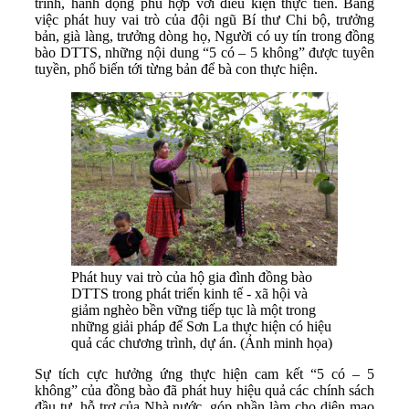
trình, hành động phù hợp với điều kiện thực tiễn. Bằng
việc phát huy vai trò của đội ngũ Bí thư Chi bộ, trưởng
bản, già làng, trưởng dòng họ, Người có uy tín trong đồng
bào DTTS, những nội dung “5 có – 5 không” được tuyên
tuyền, phổ biến tới từng bản để bà con thực hiện.
Phát huy vai trò của hộ gia đình đồng bào
DTTS trong phát triển kinh tế - xã hội và
giảm nghèo bền vững tiếp tục là một trong
những giải pháp để Sơn La thực hiện có hiệu
quả các chương trình, dự án. (Ảnh minh họa)
Sự tích cực hưởng ứng thực hiện cam kết “5 có – 5
không” của đồng bào đã phát huy hiệu quả các chính sách
đầu tư, hỗ trợ của Nhà nước, góp phần làm cho diện mạo