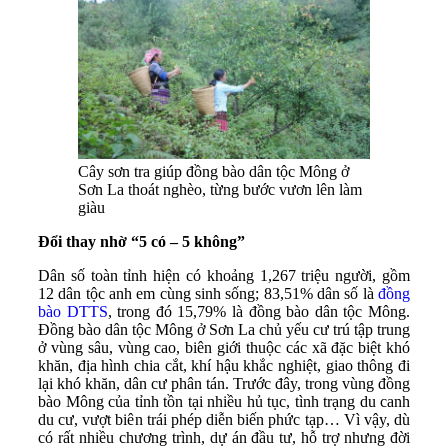
Cây sơn tra giúp đồng bào dân tộc Mông ở
Sơn La thoát nghèo, từng bước vươn lên làm
giàu
Đổi thay nhờ “5 có – 5 không”
Dân số toàn tỉnh hiện có khoảng 1,267 triệu người, gồm
12 dân tộc anh em cùng sinh sống; 83,51% dân số là
đồng
bào DTTS
, trong đó 15,79% là đồng bào dân tộc Mông.
Đồng bào dân tộc Mông ở Sơn La chủ yếu cư trú tập trung
ở vùng sâu, vùng cao, biên giới thuộc các xã đặc biệt khó
khăn, địa hình chia cắt, khí hậu khắc nghiệt, giao thông đi
lại khó khăn, dân cư phân tán. Trước đây, trong vùng đồng
bào Mông của tỉnh tồn tại nhiều hủ tục, tình trạng du canh
du cư, vượt biên trái phép diễn biến phức tạp… Vì vậy, dù
có rất nhiều chương trình, dự án đầu tư, hỗ trợ nhưng đời