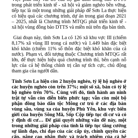
trong phát triển kinh tế - xã hội và giảm nghèo bền vững,
tiếp tục là một trong những giải pháp để Sơn La thực hiện
có hiệu quả các chương trình, dự án trong giai đoạn 2021
– 2025, nhất là Chương trình MTQG phát triển kinh tế -
xã hội vùng đồng bào DTTS và miền núi trên địa bàn tỉnh.
Giai đoạn này, tỉnh Sơn La có 126 xã khu vực III (chiếm
8,17% xã vùng III trong cả nước) và 1.449 bản đặc biệt
khó khăn (chiếm 11% số thôn đặc biệt khó khăn của cả
nước). Phạm vi, đối tượng thuộc Chương trình MTQG rất
lớn, để thực hiện hiệu quả chương trình thì, bên cạnh nỗ
lực của cả hệ thống chính trị cần sự tích cực, chủ động
tham gia của người dân.
Tỉnh Sơn La hiện còn 2 huyện nghèo, tỷ lệ hộ nghèo ở
các huyện nghèo còn trên 37%; một số xã, bản có tỷ lệ
hộ nghèo trên 70%. Cùng với đó, tình hành an ninh
trật tự vẫn còn diễn biến phức tạp; vẫn còn một bộ
phận đồng bào dân tộc Mông cư trú ở các địa bàn
vùng sâu, vùng xa của huyện Phù Yên, khu vực biên
giới của huyện Sông Mã, Sốp Cộp tiếp tục di cư và có
ý định di cư… Để giải quyết những vấn đề này, một
trong những giải pháp của tỉnh là tiếp tục tăng cường
sự lãnh đạo, chỉ đạo của các cấp ủy, chính quyền các
cấp, nâng cao nhận thức và trách nhiệm của cả hệ