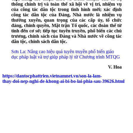
thống chính trị và toàn thể xã hội về vị trí, nhiệm vụ
của công tác dân tộc trong tình hình mới; xác định
công tác dân tộc của Đảng, Nhà nước là nhiệm vụ
thường xuyên, quan trọng của các cấp ủy, tổ chức
đảng, chính quyền, Mặt trận Tổ quốc, các đoàn thể từ
tỉnh đến cơ sở; tiếp tục tuyên truyền, phổ biến các chủ
trương, chính sách của Đảng và Nhà nước về công tác
dân tộc, chính sách dân tộc.
Sơn La: Nâng cao hiệu quả tuyên truyền phổ biến giáo
dục pháp luật và trợ giúp pháp lý từ Chương trình MTQG
V. Hoa
https://dantocphattrien.vietnamnet.vn/son-la-lam-
thay-doi-nep-nghi-de-khong-ai-bi-bo-lai-phia-sau-39626.html