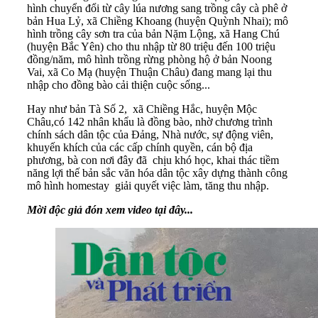
hình chuyển đổi từ cây lúa nương sang trồng cây cà phê ở
bản Hua Lỷ, xã Chiềng Khoang (huyện Quỳnh Nhai); mô
hình trồng cây sơn tra của bản Nặm Lộng, xã Hang Chú
(huyện Bắc Yên) cho thu nhập từ 80 triệu đến 100 triệu
đồng/năm, mô hình trồng rừng phòng hộ ở bản Noong
Vai, xã Co Mạ (huyện Thuận Châu) đang mang lại thu
nhập cho đồng bào cải thiện cuộc sống...
Hay như bản Tà Số 2, xã Chiềng Hắc, huyện Mộc
Châu,có 142 nhân khẩu là đồng bào, nhờ chương trình
chính sách dân tộc của Đảng, Nhà nước, sự động viên,
khuyến khích của các cấp chính quyền, cán bộ địa
phương, bà con nơi đây đã chịu khó học, khai thác tiềm
năng lợi thế bản sắc văn hóa dân tộc xây dựng thành công
mô hình homestay giải quyết việc làm, tăng thu nhập.
Mời độc giả đón xem video tại đây...