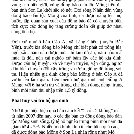
vùng cao biên giới, vùng đồng bào dân tộc Mông trên địa
bản tỉnh Sơn La khởi sắc rõ nét. Đời sống Nhân dân vùng
đồng bào dân tộc Mông của tỉnh, đã được nâng lên một
bước, tập quán sản xuất của đồng bào đã có chuyển biến
tích cực; các dòng họ tăng cường đoàn kết giúp đỡ nhau
cùng tiến bộ.
Đơn cử như ở bản Cáo A, xã Làng Chếu (huyện Bắc
Yên), trước kia đồng bào Mông chỉ biết phát cỏ trồng lúa,
ngô, sắn, năm nào được mùa thì tạm đủ ăn, năm nào mất
mùa là đói, nên cái nghèo cứ bám lấy các hộ gia đình.
Được cán bộ huyện, xã về tuyền truyền, vận động, người
dân biết chuyển đổi cây trồng và ươm giống để trồng sơn
tra. Hiện nhiều gia đình đồng bào Mông ở bản Cáo A đã
vươn lên làm giàu. Tiêu biểu như gia đình anh Sồng A
Mang, với 6 ha sơn tra và trồng, chế biến dong riềng, trung
bình mỗi năm thu nhập trên 1,5 tỷ đồng.
Phát huy vai trò hộ gia đình
Nhờ thực hiện hiệu quả bản cam kết “5 có - 5 không” mà
từ năm 2007 đến nay, ở các địa bàn có đông đồng bào dân
tộc Mông sinh sống, tỷ lệ hộ nghèo trung bình mỗi năm đã
giảm từ 4 - 5%. Nhiều mô hình kinh tế cho hiệu quả cao,
đã được đồng bào Mông ở Sơn La nhân rộng như: Mô