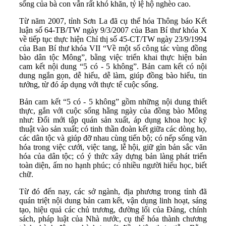
sống của bà con vẫn rất khó khăn, tỷ lệ hộ nghèo cao.
Từ năm 2007, tỉnh Sơn La đã cụ thể hóa Thông báo Kết
luận số 64-TB/TW ngày 9/3/2007 của Ban Bí thư khóa X
về tiếp tục thực hiện Chỉ thị số 45-CT/TW ngày 23/9/1994
của Ban Bí thư khóa VII “Về một số công tác vùng đồng
bào dân tộc Mông”, bằng việc triển khai thực hiện bản
cam kết nội dung “5 có - 5 không”. Bản cam kết có nội
dung ngắn gọn, dễ hiểu, dễ làm, giúp đồng bào hiểu, tin
tưởng, từ đó áp dụng với thực tế cuộc sống.
Bản cam kết “5 có - 5 không” gồm những nội dung thiết
thực, gắn với cuộc sống hằng ngày của đồng bào Mông
như: Đổi mới tập quán sản xuất, áp dụng khoa học kỹ
thuật vào sản xuất; có tinh thần đoàn kết giữa các dòng họ,
các dân tộc và giúp đỡ nhau cùng tiến bộ; có nếp sống văn
hóa trong việc cưới, việc tang, lễ hội, giữ gìn bản sắc văn
hóa của dân tộc; có ý thức xây dựng bản làng phát triển
toàn diện, ấm no hạnh phúc; có nhiều người hiếu học, biết
chữ.
Từ đó đến nay, các sở ngành, địa phương trong tỉnh đã
quán triệt nội dung bản cam kết, vận dụng linh hoạt, sáng
tạo, hiệu quả các chủ trương, đường lối của Đảng, chính
sách, pháp luật của Nhà nước, cụ thể hóa thành chương