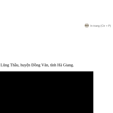
In trang
(Ctr + P)
xã Lũng Thầu, huyện Đồng Văn, tỉnh Hà Giang.