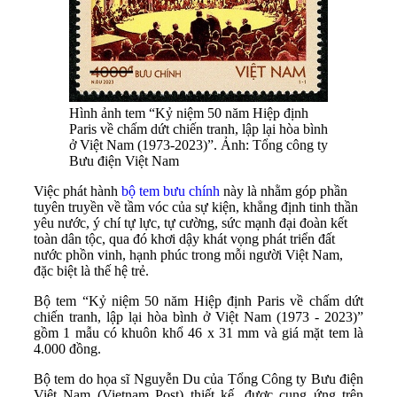
Hình ảnh tem “Kỷ niệm 50 năm Hiệp định
Paris về chấm dứt chiến tranh, lập lại hòa bình
ở Việt Nam (1973-2023)”. Ảnh: Tổng công ty
Bưu điện Việt Nam
Việc phát hành
bộ tem bưu chính
này là nhằm góp phần
tuyên truyền về tầm vóc của sự kiện, khẳng định tinh thần
yêu nước, ý chí tự lực, tự cường, sức mạnh đại đoàn kết
toàn dân tộc, qua đó khơi dậy khát vọng phát triển đất
nước phồn vinh, hạnh phúc trong mỗi người Việt Nam,
đặc biệt là thế hệ trẻ.
Bộ tem “Kỷ niệm 50 năm Hiệp định Paris về chấm dứt
chiến tranh, lập lại hòa bình ở Việt Nam (1973 - 2023)”
gồm 1 mẫu có khuôn khổ 46 x 31 mm và giá mặt tem là
4.000 đồng.
Bộ tem do họa sĩ Nguyễn Du của Tổng Công ty Bưu điện
Việt Nam (Vietnam Post) thiết kế, được cung ứng trên