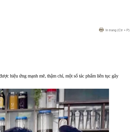
In trang
(Ctr + P)
được hiệu ứng mạnh mẽ, thậm chí, một số tác phẩm liên tục gây