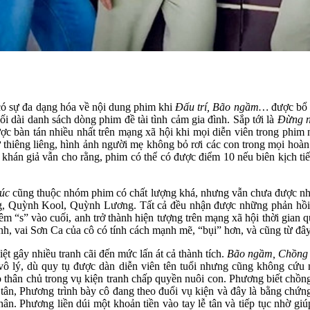
có sự đa dạng hóa về nội dung phim khi
Đấu trí, Bão ngầm…
được bổ 
 nối dài danh sách dòng phim đề tài tình cảm gia đình. Sắp tới là
Đừng n
ợc bàn tán nhiều nhất trên mạng xã hội khi mọi diễn viên trong
 thiêng liêng, hình ảnh người mẹ không bỏ rơi các con trong mọi hoàn
khán giả vẫn cho rằng, phim có thể có được điểm 10 nếu biên kịch ti
húc
cũng thuộc nhóm phim có chất lượng khá, nhưng vẫn chưa được 
 Quỳnh Kool, Quỳnh Lương. Tất cả đều nhận được những phản hồi t
hêm “s” vào cuối, anh trở thành hiện tượng trên mạng xã hội thời gia
nh, vai Sơn Ca của cô có tính cách mạnh mẽ, “bụi” hơn, và cũng từ đâ
ệt gây nhiều tranh cãi đến mức lấn át cả thành tích.
Bão ngầm, Chồng c
t vô lý, dù quy tụ được dàn diễn viên tên tuổi nhưng cũng không cứu
thân chủ trong vụ kiện tranh chấp quyền nuôi con. Phương biết chồ
tân, Phương trình bày cô đang theo đuổi vụ kiện và đây là bằng chứn
nhân. Phương liền dúi một khoản tiền vào tay lễ tân và tiếp tục nhờ gi