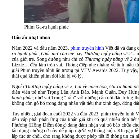
Phim Ga-ra hạnh phúc
Dấu ấn nhạt nhòa
Năm 2022 và đầu năm 2023,
phim truyền hình
Việt đã và đang 
ra hạnh phúc, Giấc mơ của mẹ
hay
Thương ngày nắng về 2
...
của giới trẻ. Song dường như chỉ có
Thương ngày nắng về 2
đư
Lizzie… đều làm tròn vai. Thông điệp nhẹ nhàng về tình mẫu tử
giải Phim truyền hình ấn tượng tại VTV Awards 2022. Tuy vậy, 
thái quá khiến phim đôi khi bị vô lý.
Ngoài
Thương ngày nắng về 2, Lối về miền hoa, Ga-ra hạnh p
diễn viên trẻ như Trọng Lân, Anh Đào, Mạnh Quân, Duy Hưng,
hạnh phúc
, nhờ vai Trung “trâu” với những câu nói đặc trưng t
không còn gò bó trong dạng nhân vật tiểu thư xinh đẹp, đỏng đả
Tuy nhiên, giai đoạn cuối 2022 và đầu 2023, phim truyền hình Vi
đều vấp phải phản ứng của khán giả khi có quá nhiều tình tiế
Phương (Hồng Diễm đóng) đang đảm nhận vai trò bào chữa cho 
tận dụng chứng cứ này để giúp người vợ thắng kiện. Khi gặp lễ 
lập tức từ chối, cho rằng không được phép tiết lộ thông tin cá 