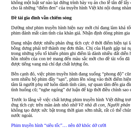
không một luật sư nào lại đứng trình bày vụ án cho lễ tân để lấ
cho là những “điểm đen” của truyền hình Việt khi nội dung nhàm c
Đề tài gia đình vẫn chiếm sóng
Dường như phim truyền hình hiện nay mới chỉ đang làm khá tốt
phim đánh mất cảm tình của khán giả. Nhận định dòng phim gia đ
Đang nhận được nhiều phản ứng tích cực ở thời điểm hiện tại 
bỗng dưng phải trở thành mẹ đơn thân. Chị của Hạnh gặp tai nạ
trong những yếu tố khiến phim ghi điểm là dành nhiều đất diễ
hồn nhiên của con trẻ mang đến màu sắc mới cho đề tài vốn đã 
được tiếng vang mà chỉ đạt chất lượng ổn.
Bên cạnh đó, việc phim truyền hình đang xuống “phong độ” cũng
xem nhiều bộ phim đầy “sạn”, phim lên sóng vào thời điểm hiện
tâm là người phụ nữ luôn dành tình cảm, sự quan tâm đến gia đìn
tình huống cũ; “nghe ngóng” dư luận để kịp thời điều chỉnh sao 
Trước lo lắng về việc chất lượng phim truyền hình Việt đứng t
ứng tích cực trên màn ảnh nhỏ nhờ
Về nhà đi con, Người phán
không tạo được sức bật trong thời gian sớm nhất, rất có thể chún
nước ngoài.
Phim truyền hình “siêu tốc”… nên dở khóc dở cười