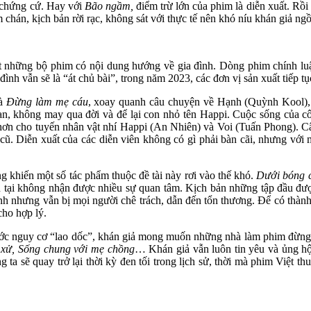
y chứng cứ. Hay với
Bão ngầm,
điểm trừ lớn của phim là diễn xuất. Rồ
hán, kịch bản rời rạc, không sát với thực tế nên khó níu khán giả ngồi 
 những bộ phim có nội dung hướng về gia đình. Dòng phim chính luậ
ình vẫn sẽ là “át chủ bài”, trong năm 2023, các đơn vị sản xuất tiếp 
là
Đừng làm mẹ cáu
, xoay quanh câu chuyện về Hạnh (Quỳnh Kool), c
n, không may qua đời và để lại con nhỏ tên Happi. Cuộc sống của cô
n hơn cho tuyến nhân vật nhí Happi (An Nhiên) và Voi (Tuấn Phong). 
cũ. Diễn xuất của các diễn viên không có gì phải bàn cãi, nhưng với
 khiến một số tác phẩm thuộc đề tài này rơi vào thế khó.
Dưới bóng 
 tại không nhận được nhiều sự quan tâm. Kịch bản những tập đầu được 
h nhưng vẫn bị mọi người chê trách, dẫn đến tổn thương. Để có thành 
cho hợp lý.
rước nguy cơ “lao dốc”, khán giả mong muốn những nhà làm phim đừng n
 xử, Sống chung với mẹ chồng
… Khán giả vẫn luôn tin yêu và ủng hộ
g ta sẽ quay trở lại thời kỳ đen tối trong lịch sử, thời mà phim Việt