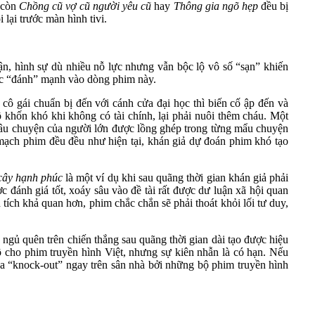
i còn
Chồng cũ vợ cũ người yêu cũ
hay
Thông gia ngõ hẹp
đều bị
lại trước màn hình tivi.
n, hình sự dù nhiều nỗ lực nhưng vẫn bộc lộ vô số “sạn” khiến
tục “đánh” mạnh vào dòng phim này.
ô gái chuẩn bị đến với cánh cửa đại học thì biến cố ập đến và
 khốn khó khi không có tài chính, lại phải nuôi thêm cháu. Một
Câu chuyện của người lớn được lồng ghép trong từng mẩu chuyện
 mạch phim đều đều như hiện tại, khán giả dự đoán phim khó tạo
cây hạnh phúc
là một ví dụ khi sau quãng thời gian khán giả phải
đánh giá tốt, xoáy sâu vào đề tài rất được dư luận xã hội quan
tích khả quan hơn, phim chắc chắn sẽ phải thoát khỏi lối tư duy,
gủ quên trên chiến thắng sau quãng thời gian dài tạo được hiệu
 cho phim truyền hình Việt, nhưng sự kiên nhẫn là có hạn. Nếu
 thua “knock-out” ngay trên sân nhà bởi những bộ phim truyền hình