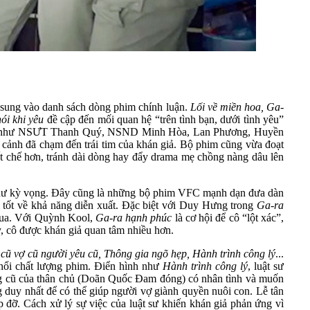
sung vào danh sách dòng phim chính luận.
Lối về miền hoa, Ga-
ói khi yêu
đề cập đến mối quan hệ “trên tình bạn, dưới tình yêu”
 phim như NSƯT Thanh Quý, NSND Minh Hòa, Lan Phương, Huyền
 cảnh đã chạm đến trái tim của khán giả. Bộ phim cũng vừa đoạt
ết chế hơn, tránh dài dòng hay đẩy drama mẹ chồng nàng dâu lên
như kỳ vọng. Đây cũng là những bộ phim VFC mạnh dạn đưa dàn
ốt về khả năng diễn xuất. Đặc biệt với Duy Hưng trong
Ga-ra
n qua. Với Quỳnh Kool,
Ga-ra hạnh phúc
là cơ hội để cô “lột xác”,
y, cô được khán giả quan tâm nhiều hơn.
ũ vợ cũ người yêu cũ, Thông gia ngõ hẹp, Hành trình công lý
...
 nổi chất lượng phim. Điển hình như
Hành trình công lý
, luật sư
ng cũ của thân chủ (Doãn Quốc Đam đóng) có nhân tình và muốn
g duy nhất để có thể giúp người vợ giành quyền nuôi con. Lễ tân
úp đỡ. Cách xử lý sự việc của luật sư khiến khán giả phản ứng vì